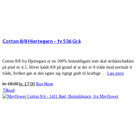
Cotton 8/8 Hjertegarn – fv 536 Grå
Cotton 8/8 fra Hjertegarn er en 100% bomuldsgarn som skal strikkes/hækles
på pind nr 4,5, bliver kaldt 8/8 på grund af at der er 8 tråde mod normalt 4
tråde, hvilket gør at den egner sig rigtigt godt til kraftige …
Læs mere
Den
Den
kr.
18,00
kr.
17,00
Buy Now
oprindelige
aktuelle
Tilbud
pris
pris
var:
er:
kr. 18,00.
kr. 17,00.