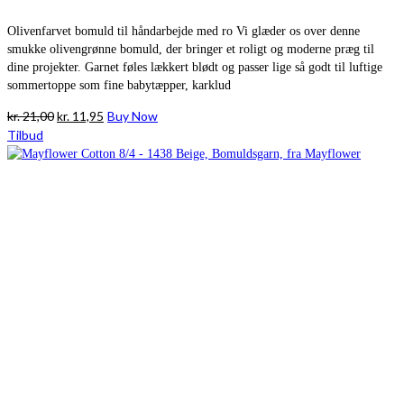
Olivenfarvet bomuld til håndarbejde med ro Vi glæder os over denne
smukke olivengrønne bomuld, der bringer et roligt og moderne præg til
dine projekter. Garnet føles lækkert blødt og passer lige så godt til luftige
sommertoppe som fine babytæpper, karklud
Den
Den
kr.
21,00
kr.
11,95
Buy Now
oprindelige
aktuelle
Tilbud
pris
pris
var:
er:
kr. 21,00.
kr. 11,95.