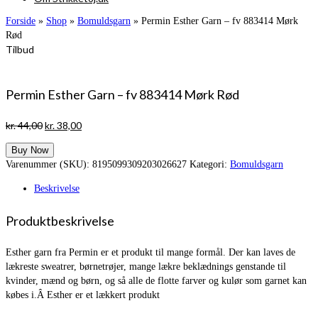
Forside
»
Shop
»
Bomuldsgarn
»
Permin Esther Garn – fv 883414 Mørk
Rød
Tilbud
Permin Esther Garn – fv 883414 Mørk Rød
Den
Den
kr.
44,00
kr.
38,00
oprindelige
aktuelle
Buy Now
pris
pris
Varenummer (SKU):
8195099309203026627
Kategori:
Bomuldsgarn
var:
er:
kr. 44,00.
kr. 38,00.
Beskrivelse
Produktbeskrivelse
Esther garn fra Permin er et produkt til mange formål. Der kan laves de
lækreste sweatrer, børnetrøjer, mange lækre beklædnings genstande til
kvinder, mænd og børn, og så alle de flotte farver og kulør som garnet kan
købes i.Â Esther er et lækkert produkt