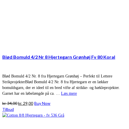
Blød Bomuld 4/2 Nr 8 Hjertegarn Grønhøj Fv 80 Koral
Blød Bomuld 4/2 Nr. 8 fra Hjertegarn Grønhøj – Perfekt til Lettere
StrikprojekterBlød Bomuld 4/2 Nr. 8 fra Hjertegarn er en lækker
bomuldsgarn, der er ideel til en bred vifte af strikke- og hækleprojekter.
Garnet har en løbelængde på ca. …
Læs mere
Den
Den
kr.
34,00
kr.
29,00
Buy Now
oprindelige
aktuelle
Tilbud
pris
pris
var:
er:
kr. 34,00.
kr. 29,00.