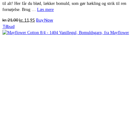
til alt! Her får du blød, lækker bomuld, som gør hækling og strik til ren
fornøjelse. Brug …
Læs mere
Den
Den
kr.
21,00
kr.
11,95
Buy Now
oprindelige
aktuelle
Tilbud
pris
pris
var:
er:
kr. 21,00.
kr. 11,95.