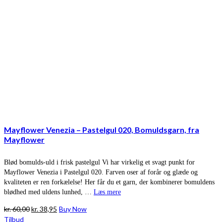
Mayflower Venezia – Pastelgul 020, Bomuldsgarn, fra
Mayflower
Blød bomulds-uld i frisk pastelgul Vi har virkelig et svagt punkt for
Mayflower Venezia i Pastelgul 020. Farven oser af forår og glæde og
kvaliteten er ren forkælelse! Her får du et garn, der kombinerer bomuldens
blødhed med uldens lunhed, …
Læs mere
Den
Den
kr.
60,00
kr.
38,95
Buy Now
oprindelige
aktuelle
Tilbud