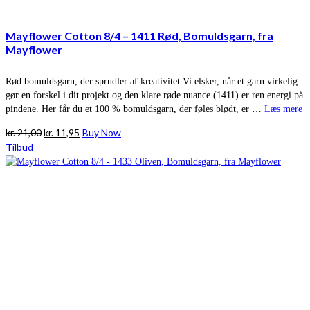
Mayflower Cotton 8/4 – 1411 Rød, Bomuldsgarn, fra
Mayflower
Rød bomuldsgarn, der sprudler af kreativitet Vi elsker, når et garn virkelig
gør en forskel i dit projekt og den klare røde nuance (1411) er ren energi på
pindene. Her får du et 100 % bomuldsgarn, der føles blødt, er …
Læs mere
Den
Den
kr.
21,00
kr.
11,95
Buy Now
oprindelige
aktuelle
Tilbud
pris
pris
var:
er:
kr. 21,00.
kr. 11,95.