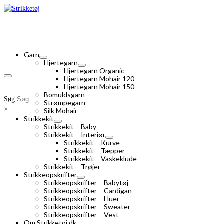
Garn
Hjertegarn
Hjertegarn Organic
Hjertegarn Mohair 120
Hjertegarn Mohair 150
Bomuldsgarn
Søg
Strømpegarn
×
Silk Mohair
Strikkekit
Strikkekit – Baby
Strikkekit – Interiør
Strikkekit – Kurve
Strikkekit – Tæpper
Strikkekit – Vaskeklude
Strikkekit – Trøjer
Strikkeopskrifter
Strikkeopskrifter – Babytøj
Strikkeopskrifter – Cardigan
Strikkeopskrifter – Huer
Strikkeopskrifter – Sweater
Strikkeopskrifter – Vest
Om Strikketoj.dk