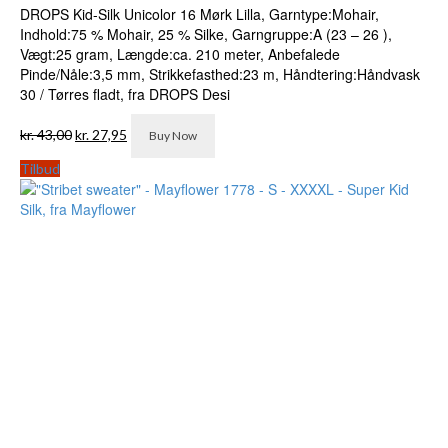
DROPS Kid-Silk Unicolor 16 Mørk Lilla, Garntype:Mohair,
Indhold:75 % Mohair, 25 % Silke, Garngruppe:A (23 – 26 ),
Vægt:25 gram, Længde:ca. 210 meter, Anbefalede
Pinde/Nåle:3,5 mm, Strikkefasthed:23 m, Håndtering:Håndvask
30 / Tørres fladt, fra DROPS Desi
Den
Den
kr.
43,00
kr.
27,95
Buy Now
oprindelige
aktuelle
pris
pris
Tilbud
var:
er:
kr. 43,00.
kr. 27,95.