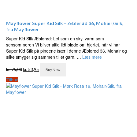
Mayflower Super Kid Silk – Æblerød 36, Mohair/Silk,
fra Mayflower
Super Kid Silk Æblerød: Let som en sky, varm som
sensommeren Vi bliver altid lidt bløde om hjertet, når vi har
Super Kid Silk på pindene især i denne Æblerød 36. Mohair og
silke smyger sig sammen til et garn, …
Læs mere
Den
Den
kr.
75,00
kr.
53,95
Buy Now
oprindelige
aktuelle
pris
pris
Tilbud
var:
er:
kr. 75,00.
kr. 53,95.