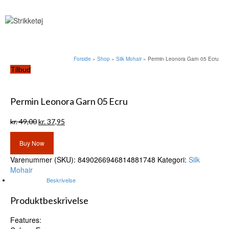
Forside
»
Shop
»
Silk Mohair
»
Permin Leonora Garn 05 Ecru
Tilbud
Permin Leonora Garn 05 Ecru
Den
Den
kr.
49,00
kr.
37,95
oprindelige
aktuelle
pris
pris
Buy Now
var:
er:
Varenummer (SKU):
8490266946814881748
Kategori:
Silk
kr. 49,00.
kr. 37,95.
Mohair
Beskrivelse
Produktbeskrivelse
Features: