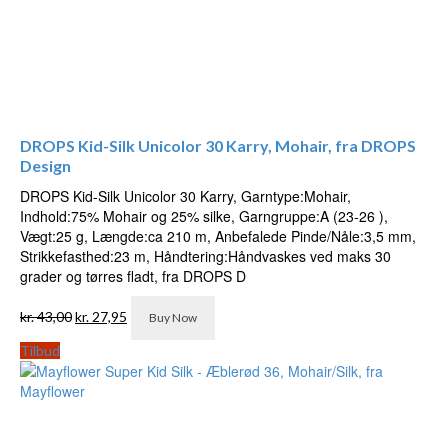
DROPS Kid-Silk Unicolor 30 Karry, Mohair, fra DROPS
Design
DROPS Kid-Silk Unicolor 30 Karry, Garntype:Mohair,
Indhold:75% Mohair og 25% silke, Garngruppe:A (23-26 ),
Vægt:25 g, Længde:ca 210 m, Anbefalede Pinde/Nåle:3,5 mm,
Strikkefasthed:23 m, Håndtering:Håndvaskes ved maks 30
grader og tørres fladt, fra DROPS D
Den
Den
kr.
43,00
kr.
27,95
Buy Now
oprindelige
aktuelle
pris
pris
Tilbud
var:
er:
kr. 43,00.
kr. 27,95.