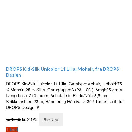
DROPS Kid-Silk Unicolor 11 Lilla, Mohair, fra DROPS
Design
DROPS Kid-Silk Unicolor 11 Lilla, Garntype:Mohair, Indhold:75
% Mohair, 25 % Silke, Garngruppe:A (23 – 26 ), Vægt:25 gram,
Længde:ca. 210 meter, Anbefalede Pinde/Nåle:3,5 mm,
Strikkefasthed:23 m, Håndtering:Håndvask 30 / Tørres fladt, fra
DROPS Design. K
Den
Den
kr.
43,00
kr.
28,95
Buy Now
oprindelige
aktuelle
pris
pris
Tilbud