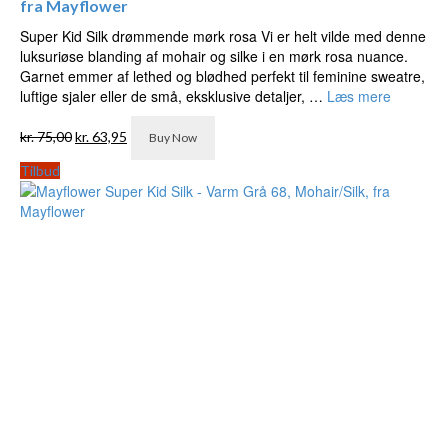
fra Mayflower
Super Kid Silk drømmende mørk rosa Vi er helt vilde med denne
luksuriøse blanding af mohair og silke i en mørk rosa nuance.
Garnet emmer af lethed og blødhed perfekt til feminine sweatre,
luftige sjaler eller de små, eksklusive detaljer, …
Læs mere
Den
Den
kr.
75,00
kr.
63,95
Buy Now
oprindelige
aktuelle
pris
pris
Tilbud
var:
er:
kr. 75,00.
kr. 63,95.