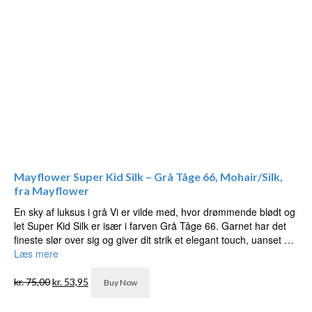
Mayflower Super Kid Silk – Grå Tåge 66, Mohair/Silk,
fra Mayflower
En sky af luksus i grå Vi er vilde med, hvor drømmende blødt og
let Super Kid Silk er især i farven Grå Tåge 66. Garnet har det
fineste slør over sig og giver dit strik et elegant touch, uanset …
Læs mere
Den
Den
kr.
75,00
kr.
53,95
Buy Now
oprindelige
aktuelle
pris
pris