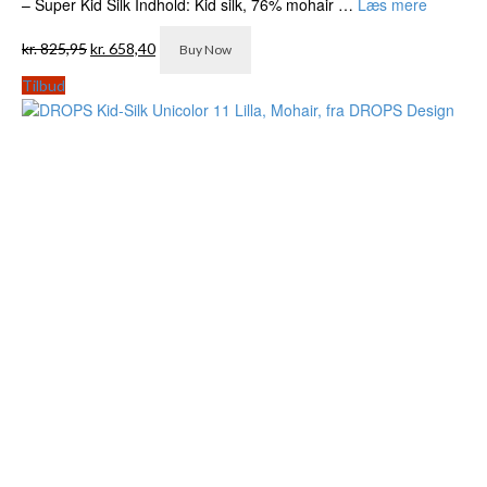
– Super Kid Silk Indhold: Kid silk, 76% mohair …
Læs mere
Den
Den
kr.
825,95
kr.
658,40
Buy Now
oprindelige
aktuelle
pris
pris
Tilbud
var:
er:
kr. 825,95.
kr. 658,40.