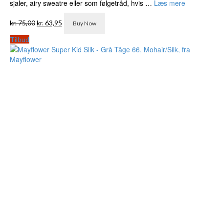
sjaler, airy sweatre eller som følgetråd, hvis …
Læs mere
Den
Den
kr.
75,00
kr.
63,95
Buy Now
oprindelige
aktuelle
pris
pris
Tilbud
var:
er:
kr. 75,00.
kr. 63,95.