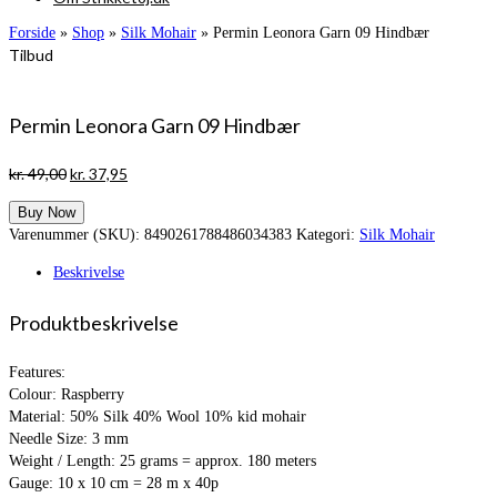
Forside
»
Shop
»
Silk Mohair
»
Permin Leonora Garn 09 Hindbær
Tilbud
Permin Leonora Garn 09 Hindbær
Den
Den
kr.
49,00
kr.
37,95
oprindelige
aktuelle
Buy Now
pris
pris
Varenummer (SKU):
8490261788486034383
Kategori:
Silk Mohair
var:
er:
kr. 49,00.
kr. 37,95.
Beskrivelse
Produktbeskrivelse
Features:
Colour: Raspberry
Material: 50% Silk 40% Wool 10% kid mohair
Needle Size: 3 mm
Weight / Length: 25 grams = approx. 180 meters
Gauge: 10 x 10 cm = 28 m x 40p