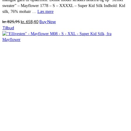
sweater” – Mayflower 1778 – S – XXXXL – Super Kid Silk Indhold: Kid
silk, 76% mohair …
Læs mere
Den
Den
kr.
825,95
kr.
658,40
Buy Now
oprindelige
aktuelle
Tilbud
pris
pris
var:
er:
kr. 825,95.
kr. 658,40.