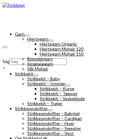
Garn
Hjertegarn
Hjertegarn Organic
Hjertegarn Mohair 120
Hjertegarn Mohair 150
Bomuldsgarn
Søg
Strømpegarn
×
Silk Mohair
Strikkekit
Strikkekit – Baby
Strikkekit – Interiør
Strikkekit – Kurve
Strikkekit – Tæpper
Strikkekit – Vaskeklude
Strikkekit – Trøjer
Strikkeopskrifter
Strikkeopskrifter – Babytøj
Strikkeopskrifter – Cardigan
Strikkeopskrifter – Huer
Strikkeopskrifter – Sweater
Strikkeopskrifter – Vest
Om Strikketoj.dk