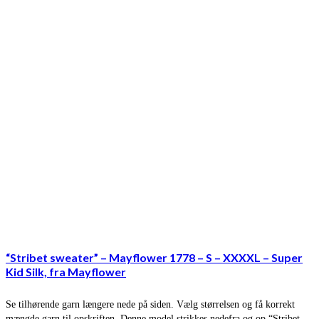
“Stribet sweater” – Mayflower 1778 – S – XXXXL – Super
Kid Silk, fra Mayflower
Se tilhørende garn længere nede på siden. Vælg størrelsen og få korrekt
mængde garn til opskriften. Denne model strikkes nedefra og op “Stribet