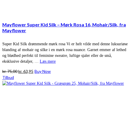
Mayflower Super Kid Silk – Mørk Rosa 16, Mohair/Silk, fra
Mayflower
Super Kid Silk drømmende mørk rosa Vi er helt vilde med denne luksuriøse
blanding af mohair og silke i en mørk rosa nuance. Garnet emmer af lethed
og blødhed perfekt til feminine sweatre, luftige sjaler eller de små,
eksklusive detaljer, …
Læs mere
Den
Den
kr.
75,00
kr.
63,95
Buy Now
oprindelige
aktuelle
Tilbud
pris
pris
var:
er:
kr. 75,00.
kr. 63,95.