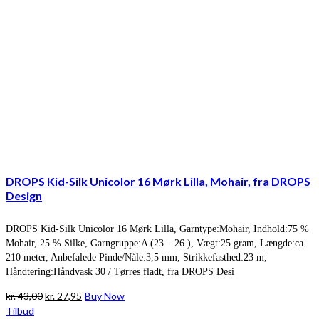
DROPS Kid-Silk Unicolor 16 Mørk Lilla, Mohair, fra DROPS
Design
DROPS Kid-Silk Unicolor 16 Mørk Lilla, Garntype:Mohair, Indhold:75 %
Mohair, 25 % Silke, Garngruppe:A (23 – 26 ), Vægt:25 gram, Længde:ca.
210 meter, Anbefalede Pinde/Nåle:3,5 mm, Strikkefasthed:23 m,
Håndtering:Håndvask 30 / Tørres fladt, fra DROPS Desi
Den
Den
kr.
43,00
kr.
27,95
Buy Now
oprindelige
aktuelle
Tilbud