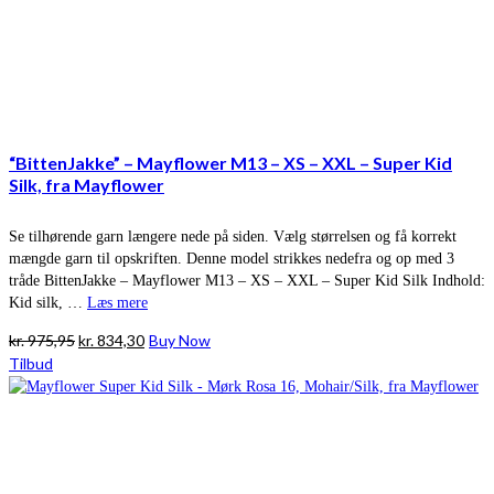
“BittenJakke” – Mayflower M13 – XS – XXL – Super Kid
Silk, fra Mayflower
Se tilhørende garn længere nede på siden. Vælg størrelsen og få korrekt
mængde garn til opskriften. Denne model strikkes nedefra og op med 3
tråde BittenJakke – Mayflower M13 – XS – XXL – Super Kid Silk Indhold:
Kid silk, …
Læs mere
Den
Den
kr.
975,95
kr.
834,30
Buy Now
oprindelige
aktuelle
Tilbud
pris
pris
var:
er:
kr. 975,95.
kr. 834,30.