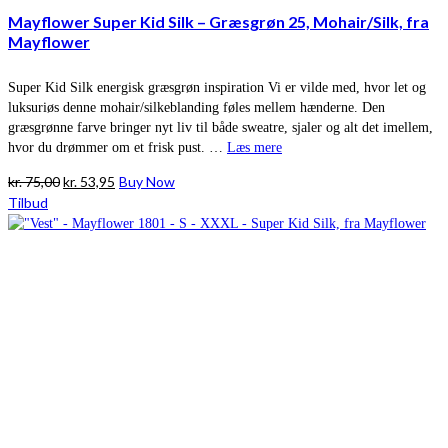
Mayflower Super Kid Silk – Græsgrøn 25, Mohair/Silk, fra
Mayflower
Super Kid Silk energisk græsgrøn inspiration Vi er vilde med, hvor let og
luksuriøs denne mohair/silkeblanding føles mellem hænderne. Den
græsgrønne farve bringer nyt liv til både sweatre, sjaler og alt det imellem,
hvor du drømmer om et frisk pust. …
Læs mere
Den
Den
kr.
75,00
kr.
53,95
Buy Now
oprindelige
aktuelle
Tilbud
pris
pris
var:
er:
kr. 75,00.
kr. 53,95.