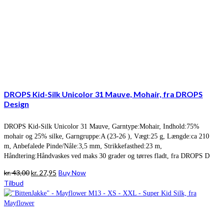
DROPS Kid-Silk Unicolor 31 Mauve, Mohair, fra DROPS
Design
DROPS Kid-Silk Unicolor 31 Mauve, Garntype:Mohair, Indhold:75%
mohair og 25% silke, Garngruppe:A (23-26 ), Vægt:25 g, Længde:ca 210
m, Anbefalede Pinde/Nåle:3,5 mm, Strikkefasthed:23 m,
Håndtering:Håndvaskes ved maks 30 grader og tørres fladt, fra DROPS D
Den
Den
kr.
43,00
kr.
27,95
Buy Now
oprindelige
aktuelle
Tilbud
pris
pris
var:
er:
kr. 43,00.
kr. 27,95.