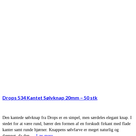
Drops 534 Kantet Sølvknap 20mm – 50 stk
Den kantede sølvknap fra Drops er en simpel, men særdeles elegant knap. I
stedet for at være rund, bærer den formen af en forskudt firkant med flade
kanter samt runde hjørner. Knappens sølvfarve er meget naturlig og
dæmpet, da den …
Læs mere