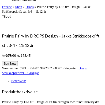
Forside
»
Shop
»
Drops
»
Prairie Fairy by DROPS Design – Jakke
Strikkeopskrift str. 3/4 – 11/12 år
Tilbud
Prairie Fairy by DROPS Design – Jakke Strikkeopskrift
str. 3/4 – 11/12 år
Den
Den
kr.
278,00
kr.
193,45
oprindelige
aktuelle
Buy Now
pris
pris
Varenummer (SKU):
8490269922852368067
Kategorier:
Drops
,
var:
er:
Strikkeopskrifter - Cardigan
kr. 278,00.
kr. 193,45.
Beskrivelse
Produktbeskrivelse
Prairie Fairy by DROPS Design er en fin cardigan med rundt bærestykke