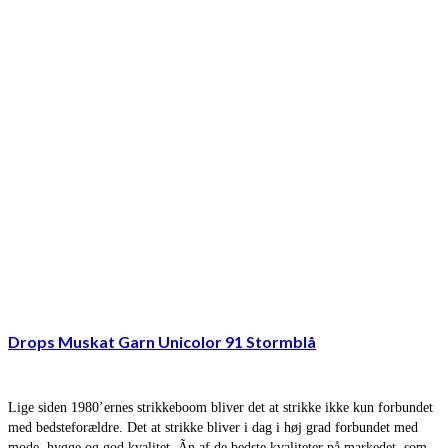
Drops Muskat Garn Unicolor 91 Stormblå
Lige siden 1980’ernes strikkeboom bliver det at strikke ikke kun forbundet
med bedsteforældre. Det at strikke bliver i dag i høj grad forbundet med
mode, hygge og god kvalitet. Ãn af de bedste kvaliteter på markedet, som