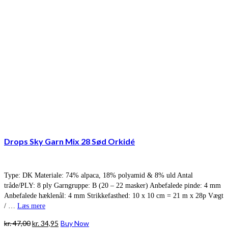
Drops Sky Garn Mix 28 Sød Orkidé
Type: DK Materiale: 74% alpaca, 18% polyamid & 8% uld Antal
tråde/PLY: 8 ply Garngruppe: B (20 – 22 masker) Anbefalede pinde: 4 mm
Anbefalede hæklenål: 4 mm Strikkefasthed: 10 x 10 cm = 21 m x 28p Vægt
/ …
Læs mere
Den
Den
kr.
47,00
kr.
34,95
Buy Now