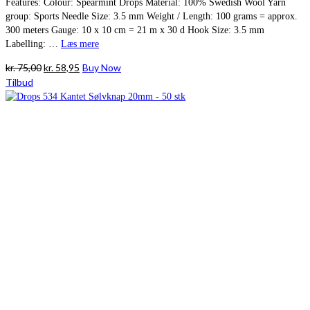
Features: Colour: Spearmint Drops Material: 100% Swedish Wool Yarn
group: Sports Needle Size: 3.5 mm Weight / Length: 100 grams = approx.
300 meters Gauge: 10 x 10 cm = 21 m x 30 d Hook Size: 3.5 mm
Labelling: …
Læs mere
Den
Den
kr.
75,00
kr.
58,95
Buy Now
oprindelige
aktuelle
Tilbud
pris
pris
var:
er:
kr. 75,00.
kr. 58,95.