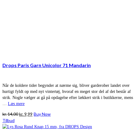
Drops Paris Garn Unicolor 71 Mandarin
Når de koldere tider begynder at nærme sig, bliver garderober landet over
hurtigt fyldt op med nyt vintertøj, hvoraf en meget stor del af det består af
strik. Nogle vælger at gå på opdagelse efter lækkert strik i butikkerne, mens
…
Læs mere
Den
Den
kr.
14,00
kr.
9,99
Buy Now
oprindelige
aktuelle
Tilbud
pris
pris
var:
er: