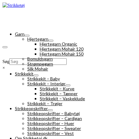
Garn
Hjertegarn
Hjertegarn Organic
Hjertegarn Mohair 120
Hjertegarn Mohair 150
Bomuldsgarn
Søg
Strømpegarn
×
Silk Mohair
Strikkekit
Strikkekit – Baby
Strikkekit – Interiør
Strikkekit – Kurve
Strikkekit – Tæpper
Strikkekit – Vaskeklude
Strikkekit – Trøjer
Strikkeopskrifter
Strikkeopskrifter – Babytøj
Strikkeopskrifter – Cardigan
Strikkeopskrifter – Huer
Strikkeopskrifter – Sweater
Strikkeopskrifter – Vest
Om Strikketoj.dk