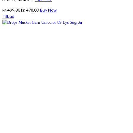
Den
Den
kr.
499,00
kr.
478,00
Buy Now
oprindelige
aktuelle
Tilbud
pris
pris
var:
er:
kr. 499,00.
kr. 478,00.