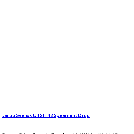
Järbo Svensk Ull 2tr 42 Spearmint Drop