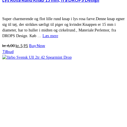
Super charmerende og flot lille rund knap i lys rosa farve.Denne knap egner
sig til tøj, der strikkes særligt til piger og kvinder.Knappen er 15 mm i
diameter, har to huller i midten og cirkelrund., Materiale:Perlemor, fra
DROPS Design. Køb …
Læs mere
Den
Den
kr.
6,00
kr.
5,95
Buy Now
oprindelige
aktuelle
Tilbud
pris
pris
var:
er:
kr. 6,00.
kr. 5,95.