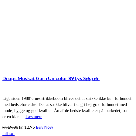
Drops Muskat Garn Unicolor 89 Lys Søgrøn
Lige siden 1980’ernes strikkeboom bliver det at strikke ikke kun forbundet
med bedsteforældre. Det at strikke bliver i dag i høj grad forbundet med
mode, hygge og god kvalitet. Ãn af de bedste kvaliteter på markedet, som
er en klar …
Læs mere
Den
Den
kr.
19,00
kr.
12,95
Buy Now
oprindelige
aktuelle
Tilbud