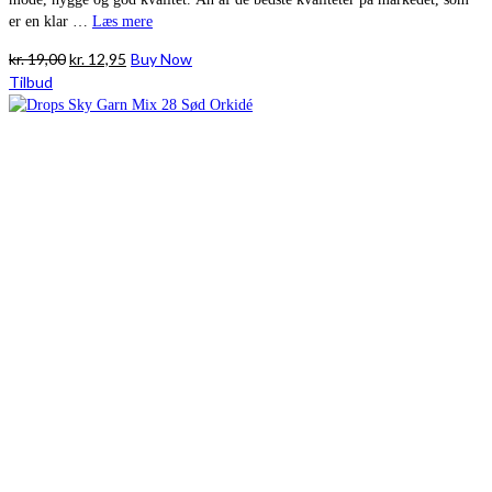
er en klar …
Læs mere
Den
Den
kr.
19,00
kr.
12,95
Buy Now
oprindelige
aktuelle
Tilbud
pris
pris
var:
er:
kr. 19,00.
kr. 12,95.