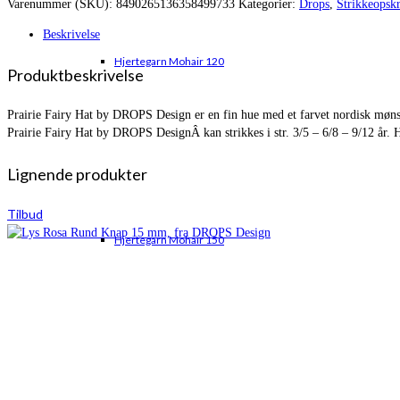
Varenummer (SKU):
8490265136358499733
Kategorier:
Drops
,
Strikkeopskr
var:
er:
kr. 150,00.
kr. 104,70.
Beskrivelse
Hjertegarn Mohair 120
Produktbeskrivelse
Prairie Fairy Hat by DROPS Design er en fin hue med et farvet nordisk møn
Prairie Fairy Hat by DROPS DesignÂ kan strikkes i str. 3/5 – 6/8 – 9/12 år
Lignende produkter
Tilbud
Hjertegarn Mohair 150