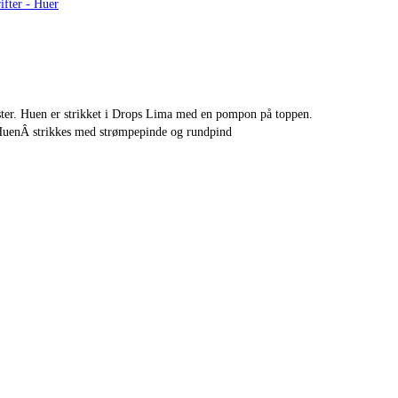
ifter - Huer
ster. Huen er strikket i Drops Lima med en pompon på toppen.
. HuenÂ strikkes med strømpepinde og rundpind