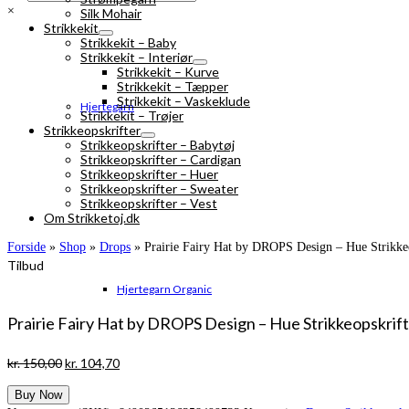
×
Silk Mohair
Strikkekit
Strikkekit – Baby
Strikkekit – Interiør
Strikkekit – Kurve
Strikkekit – Tæpper
Strikkekit – Vaskeklude
Hjertegarn
Strikkekit – Trøjer
Strikkeopskrifter
Strikkeopskrifter – Babytøj
Strikkeopskrifter – Cardigan
Strikkeopskrifter – Huer
Strikkeopskrifter – Sweater
Strikkeopskrifter – Vest
Om Strikketoj.dk
Forside
»
Shop
»
Drops
»
Prairie Fairy Hat by DROPS Design – Hue Strikkeop
Tilbud
Hjertegarn Organic
Prairie Fairy Hat by DROPS Design – Hue Strikkeopskrift s
Den
Den
kr.
150,00
kr.
104,70
oprindelige
aktuelle
Buy Now
pris
pris