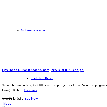
Strikkekit – Interiør
Lys Rosa Rund Knap 15 mm, fra DROPS Design
Strikkekit – Kurve
Super charmerende og flot lille rund knap i lys rosa farve.Denne knap egner s
Design. Køb …
Læs mere
Den
Den
kr.
6,00
kr.
5,95
Buy Now
oprindelige
aktuelle
Tilbud