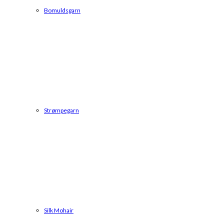
Bomuldsgarn
Strømpegarn
Silk Mohair