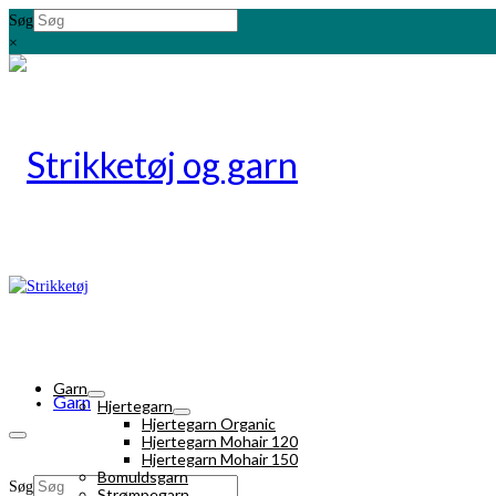
Søg
×
Garn
Garn
Hjertegarn
Hjertegarn Organic
Hjertegarn Mohair 120
Hjertegarn Mohair 150
Bomuldsgarn
Søg
Strømpegarn