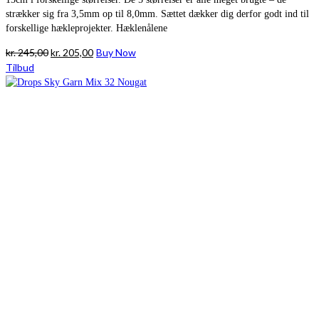
strækker sig fra 3,5mm op til 8,0mm. Sættet dækker dig derfor godt ind til
forskellige hækleprojekter. Hæklenålene
Den
Den
kr.
245,00
kr.
205,00
Buy Now
oprindelige
aktuelle
Tilbud
pris
pris
var:
er:
kr. 245,00.
kr. 205,00.