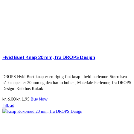
Hvid Buet Knap 20 mm, fra DROPS Design
DROPS Hvid Buet knap er en rigtig flot knap i hvid perlemor. Størrelsen
på knappen er 20 mm og den har to huller., Materiale:Perlemor, fra DROPS
Design. Køb hos Kukuk.
Den
Den
kr.
6,00
kr.
1,95
Buy Now
oprindelige
aktuelle
Tilbud
pris
pris
var:
er:
kr. 6,00.
kr. 1,95.