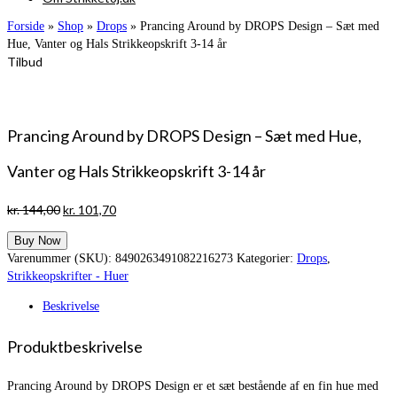
Forside
»
Shop
»
Drops
»
Prancing Around by DROPS Design – Sæt med
Hue, Vanter og Hals Strikkeopskrift 3-14 år
Tilbud
Prancing Around by DROPS Design – Sæt med Hue,
Vanter og Hals Strikkeopskrift 3-14 år
Den
Den
kr.
144,00
kr.
101,70
oprindelige
aktuelle
Buy Now
pris
pris
Varenummer (SKU):
8490263491082216273
Kategorier:
Drops
,
var:
er:
Strikkeopskrifter - Huer
kr. 144,00.
kr. 101,70.
Beskrivelse
Produktbeskrivelse
Prancing Around by DROPS Design er et sæt bestående af en fin hue med