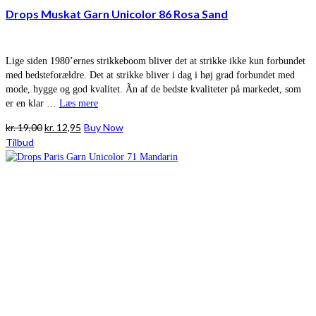
Drops Muskat Garn Unicolor 86 Rosa Sand
Lige siden 1980’ernes strikkeboom bliver det at strikke ikke kun forbundet
med bedsteforældre. Det at strikke bliver i dag i høj grad forbundet med
mode, hygge og god kvalitet. Ãn af de bedste kvaliteter på markedet, som
er en klar …
Læs mere
Den
Den
kr.
19,00
kr.
12,95
Buy Now
oprindelige
aktuelle
Tilbud
pris
pris
var:
er:
kr. 19,00.
kr. 12,95.