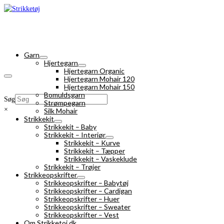
Garn
Hjertegarn
Hjertegarn Organic
Hjertegarn Mohair 120
Hjertegarn Mohair 150
Bomuldsgarn
Søg
Strømpegarn
×
Silk Mohair
Strikkekit
Strikkekit – Baby
Strikkekit – Interiør
Strikkekit – Kurve
Strikkekit – Tæpper
Strikkekit – Vaskeklude
Strikkekit – Trøjer
Strikkeopskrifter
Strikkeopskrifter – Babytøj
Strikkeopskrifter – Cardigan
Strikkeopskrifter – Huer
Strikkeopskrifter – Sweater
Strikkeopskrifter – Vest
Om Strikketoj.dk