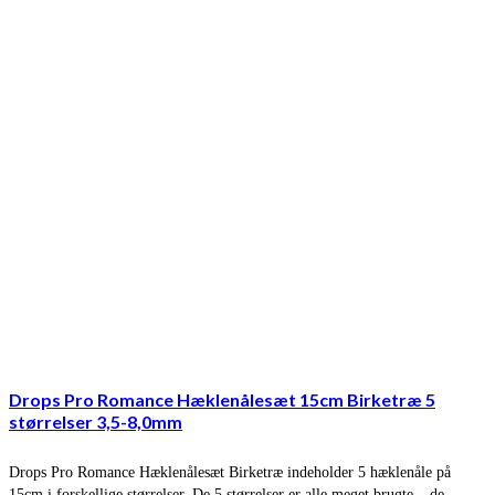
Drops Pro Romance Hæklenålesæt 15cm Birketræ 5
størrelser 3,5-8,0mm
Drops Pro Romance Hæklenålesæt Birketræ indeholder 5 hæklenåle på
15cm i forskellige størrelser. De 5 størrelser er alle meget brugte – de