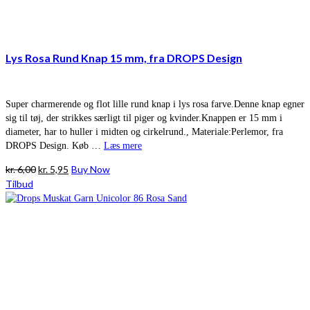
Lys Rosa Rund Knap 15 mm, fra DROPS Design
Super charmerende og flot lille rund knap i lys rosa farve.Denne knap egner
sig til tøj, der strikkes særligt til piger og kvinder.Knappen er 15 mm i
diameter, har to huller i midten og cirkelrund., Materiale:Perlemor, fra
DROPS Design. Køb …
Læs mere
Den
Den
kr.
6,00
kr.
5,95
Buy Now
oprindelige
aktuelle
Tilbud
pris
pris
var:
er:
kr. 6,00.
kr. 5,95.