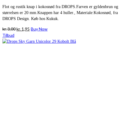
Flot og rustik knap i kokosnød fra DROPS.Farven er gyldenbrun og
størrelsen er 20 mm.Knappen har 4 huller., Materiale:Kokosnød, fra
DROPS Design. Køb hos Kukuk.
Den
Den
kr.
3,00
kr.
1,95
Buy Now
oprindelige
aktuelle
Tilbud
pris
pris
var:
er:
kr. 3,00.
kr. 1,95.