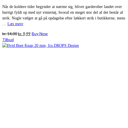
Når de koldere tider begynder at nærme sig, bliver garderober landet over
hurtigt fyldt op med nyt vintertøj, hvoraf en meget stor del af det består af
strik. Nogle vælger at gå på opdagelse efter lækkert strik i butikkerne, mens
…
Læs mere
Den
Den
kr.
14,00
kr.
9,99
Buy Now
oprindelige
aktuelle
Tilbud
pris
pris
var:
er:
kr. 14,00.
kr. 9,99.