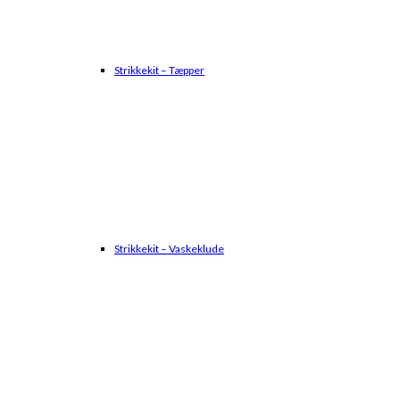
Strikkekit – Tæpper
Strikkekit – Vaskeklude