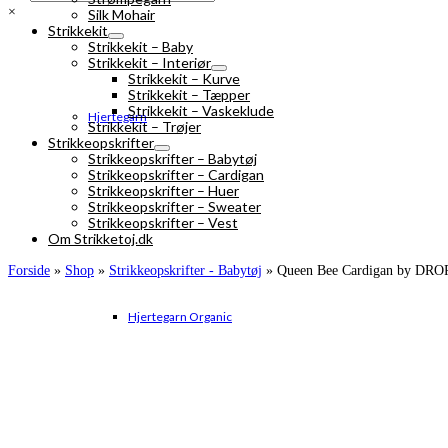
×
Silk Mohair
Strikkekit
Strikkekit – Baby
Strikkekit – Interiør
Strikkekit – Kurve
Strikkekit – Tæpper
Strikkekit – Vaskeklude
Hjertegarn
Strikkekit – Trøjer
Strikkeopskrifter
Strikkeopskrifter – Babytøj
Strikkeopskrifter – Cardigan
Strikkeopskrifter – Huer
Strikkeopskrifter – Sweater
Strikkeopskrifter – Vest
Om Strikketoj.dk
Forside
»
Shop
»
Strikkeopskrifter - Babytøj
»
Queen Bee Cardigan by DROPS
Hjertegarn Organic