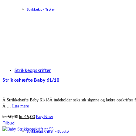
Strikkekit – Trøjer
Strikkeopskrifter
Strikkehæfte Baby 61/18
Â Strikkehæfte Baby 61/18Â indeholder seks stk skønne og lækre opskrifter fra
Â …
Læs mere
Den
Den
kr.
50,00
kr.
45,00
Buy Now
oprindelige
aktuelle
Tilbud
pris
pris
Strikkeopskrifter – Babytøj
var:
er: