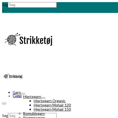
Søg
×
Garn
Garn
Hjertegarn
Hjertegarn Organic
Hjertegarn Mohair 120
Hjertegarn Mohair 150
Bomuldsgarn
Søg
Strømpegarn