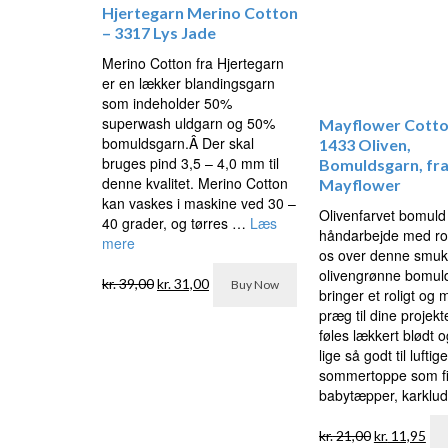
Hjertegarn Merino Cotton
– 3317 Lys Jade
Merino Cotton fra Hjertegarn
er en lækker blandingsgarn
som indeholder 50%
superwash uldgarn og 50%
Mayflower Cotto
bomuldsgarn.Â Der skal
1433 Oliven,
bruges pind 3,5 – 4,0 mm til
Bomuldsgarn, fr
denne kvalitet. Merino Cotton
Mayflower
kan vaskes i maskine ved 30 –
Olivenfarvet bomuld t
40 grader, og tørres …
Læs
håndarbejde med ro
mere
os over denne smu
Den
Den
olivengrønne bomuld
kr.
39,00
kr.
31,00
Buy Now
oprindelige
aktuelle
bringer et roligt og
pris
pris
præg til dine projekt
var:
er:
føles lækkert blødt 
kr. 39,00.
kr. 31,00.
lige så godt til luftige
sommertoppe som f
babytæpper, karklud
Den
De
kr.
21,00
kr.
11,95
oprindelige
akt