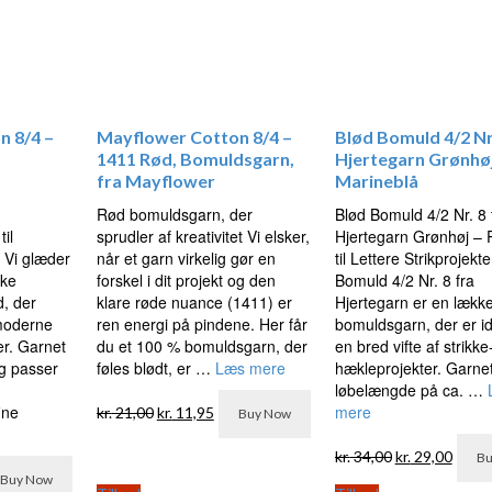
n 8/4 –
Mayflower Cotton 8/4 –
Blød Bomuld 4/2 Nr
1411 Rød, Bomuldsgarn,
Hjertegarn Grønhøj
a
fra Mayflower
Marineblå
Rød bomuldsgarn, der
Blød Bomuld 4/2 Nr. 8 
il
sprudler af kreativitet Vi elsker,
Hjertegarn Grønhøj – 
 Vi glæder
når et garn virkelig gør en
til Lettere Strikprojekt
kke
forskel i dit projekt og den
Bomuld 4/2 Nr. 8 fra
, der
klare røde nuance (1411) er
Hjertegarn er en lækk
 moderne
ren energi på pindene. Her får
bomuldsgarn, der er ide
er. Garnet
du et 100 % bomuldsgarn, der
en bred vifte af strikke
og passer
føles blødt, er …
Læs mere
hækleprojekter. Garne
løbelængde på ca. …
Den
Den
ine
mere
kr.
21,00
kr.
11,95
Buy Now
oprindelige
aktuelle
pris
pris
Den
Den
kr.
34,00
kr.
29,00
Bu
n
var:
er:
oprindelige
aktue
Buy Now
uelle
kr. 21,00.
kr. 11,95.
pris
pris