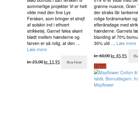
sommerlige projekter Vi er helt
grønne nuance, Grøn 
vilde med den fine Lys
der straks får tankern
Fersken, som bringer et strejf
rolige forårsmarker og s
af solskin ind i ethvert
efterårsdage med strikk
strikketøj. Garnet føles skønt
hænderne. Garnets læ
blødt mellem hænderne og
blanding af 70% bomu
farven er så rolig, at den …
30% uld …
Læs mere
Læs mere
Den
Den
kr.
60,00
kr.
45,95
Bu
Den
Den
oprindelige
aktue
kr.
21,00
kr.
11,95
Buy Now
oprindelige
aktuelle
pris
pris
Tilbud
pris
pris
var:
er:
var:
er:
kr. 60,00.
kr. 45
kr. 21,00.
kr. 11,95.