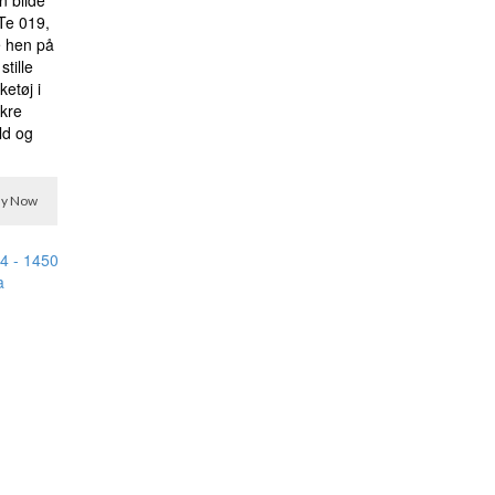
Te 019,
e hen på
tille
etøj i
kre
ld og
y Now
lle
,95.