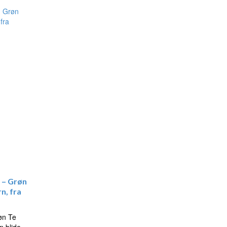
,00.
 – Grøn
n, fra
øn Te
n blide