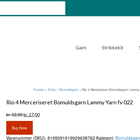
Garn
Strikkekit
Forside
»
Shop
»
Bomuldsgarn
»
Rio 4 Merceriseret Bomuldsgarn Lammy 
Rio 4 Merceriseret Bomuldsgarn Lammy Yarn fv 022
Den
Den
kr.
32,00
kr.
27,00
oprindelige
aktuelle
pris
pris
Buy Now
var:
er:
Varenummer (SKU):
8195091619929638762
Kategori:
Bomuldsgar
kr. 32,00.
kr. 27,00.