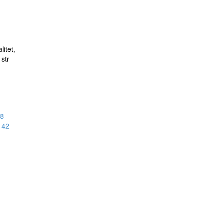
itet,
 str