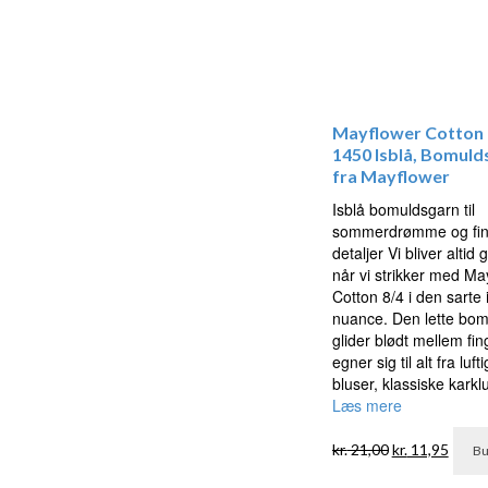
Mayflower Cotton 
1450 Isblå, Bomuld
fra Mayflower
Isblå bomuldsgarn til
sommerdrømme og fi
detaljer Vi bliver altid 
når vi strikker med Ma
Cotton 8/4 i den sarte 
nuance. Den lette bom
glider blødt mellem fi
egner sig til alt fra luft
bluser, klassiske kark
Læs mere
Den
Den
kr.
21,00
kr.
11,95
Bu
oprindelige
aktue
pris
pris