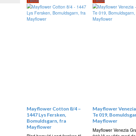
Tilbud
Tilbud
var:
er:
kr. 34,00.
kr. 29
11,95.
Mayflower Cotton 8/4 –
Mayflower Venezia
1447 Lys Fersken,
Te 019, Bomuldsgar
Bomuldsgarn, fra
Mayflower
Mayflower
Mayflower Venezia Gr
Blød bomuld i sart fersken til
019 Vi er vilde med de