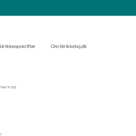
Strikkeopskrifter
Om Strikketoj.dk
Yarn fv 022
n