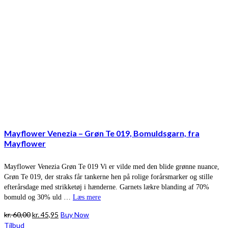
Mayflower Venezia – Grøn Te 019, Bomuldsgarn, fra
Mayflower
Mayflower Venezia Grøn Te 019 Vi er vilde med den blide grønne nuance,
Grøn Te 019, der straks får tankerne hen på rolige forårsmarker og stille
efterårsdage med strikketøj i hænderne. Garnets lækre blanding af 70%
bomuld og 30% uld …
Læs mere
Den
Den
kr.
60,00
kr.
45,95
Buy Now
oprindelige
aktuelle
Tilbud