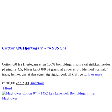
Cotton 8/8 Hjertegarn – fv 536 Grå
Cotton 8/8 fra Hjertegarn er en 100% bomuldsgarn som skal strikkes/hækles
på pind nr 4,5, bliver kaldt 8/8 på grund af at der er 8 tråde mod normalt 4
tråde, hvilket gør at den egner sig rigtigt godt til kraftige …
Læs mere
Den
Den
kr.
18,00
kr.
17,00
Buy Now
oprindelige
aktuelle
Tilbud
pris
pris
var:
er:
kr. 18,00.
kr. 17,00.