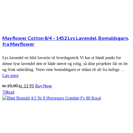
Mayflower Cotton 8/4 – 1452 Lys Lavendel, Bomuldsgarn,
fra Mayflower
Lys lavendel en blid favorite til hverdagsstrik Vi har et blødt punkt for
denne lyse lavendel den er både støvet og rolig, så dine projekter får en let
og frisk udstråling. Vores rene bomuldsgarn er elsket til alt fra luftige …
Læs mere
Den
Den
kr.
21,00
kr.
11,95
Buy Now
oprindelige
aktuelle
Tilbud
pris
pris
var:
er:
kr. 21,00.
kr. 11,95.