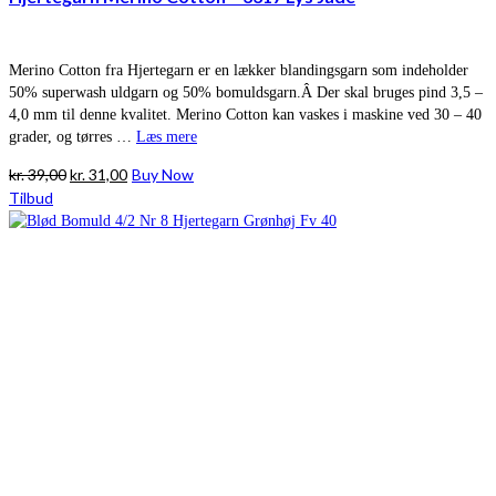
Merino Cotton fra Hjertegarn er en lækker blandingsgarn som indeholder
50% superwash uldgarn og 50% bomuldsgarn.Â Der skal bruges pind 3,5 –
4,0 mm til denne kvalitet. Merino Cotton kan vaskes i maskine ved 30 – 40
grader, og tørres …
Læs mere
Den
Den
kr.
39,00
kr.
31,00
Buy Now
oprindelige
aktuelle
Tilbud
pris
pris
var:
er:
kr. 39,00.
kr. 31,00.