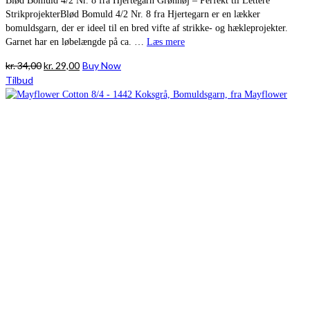
Blød Bomuld 4/2 Nr. 8 fra Hjertegarn Grønhøj – Perfekt til Lettere
StrikprojekterBlød Bomuld 4/2 Nr. 8 fra Hjertegarn er en lækker
bomuldsgarn, der er ideel til en bred vifte af strikke- og hækleprojekter.
Garnet har en løbelængde på ca. …
Læs mere
Den
Den
kr.
34,00
kr.
29,00
Buy Now
oprindelige
aktuelle
Tilbud
pris
pris
var:
er:
kr. 34,00.
kr. 29,00.