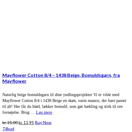
Mayflower Cotton 8/4 – 1438 Beige, Bomuldsgarn, fra
Mayflower
Naturlig beige bomuldsgarn til dine yndlingsprojekter Vi er vilde med
Mayflower Cotton 8/4 i 1438 Beige en skøn, varm nuance, der bare passer
til alt! Her får du blød, lækker bomuld, som gør hækling og strik til ren
fornøjelse. Brug …
Læs mere
Den
Den
kr.
21,00
kr.
11,95
Buy Now
oprindelige
aktuelle
Tilbud