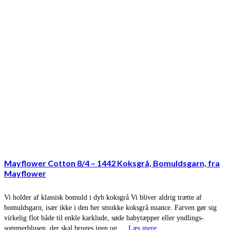
Mayflower Cotton 8/4 – 1442 Koksgrå, Bomuldsgarn, fra
Mayflower
Vi holder af klassisk bomuld i dyb koksgrå Vi bliver aldrig trætte af
bomuldsgarn, især ikke i den her smukke koksgrå nuance. Farven gør sig
virkelig flot både til enkle karklude, søde babytæpper eller yndlings-
sommerblusen, der skal bruges igen og …
Læs mere