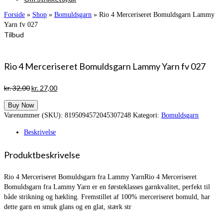
Forside
»
Shop
»
Bomuldsgarn
»
Rio 4 Merceriseret Bomuldsgarn Lammy
Yarn fv 027
Tilbud
Rio 4 Merceriseret Bomuldsgarn Lammy Yarn fv 027
Den
Den
kr.
32,00
kr.
27,00
oprindelige
aktuelle
Buy Now
pris
pris
Varenummer (SKU):
8195094572045307248
Kategori:
Bomuldsgarn
var:
er:
kr. 32,00.
kr. 27,00.
Beskrivelse
Produktbeskrivelse
Rio 4 Merceriseret Bomuldsgarn fra Lammy YarnRio 4 Merceriseret
Bomuldsgarn fra Lammy Yarn er en førsteklasses garnkvalitet, perfekt til
både strikning og hækling. Fremstillet af 100% merceriseret bomuld, har
dette garn en smuk glans og en glat, stærk str