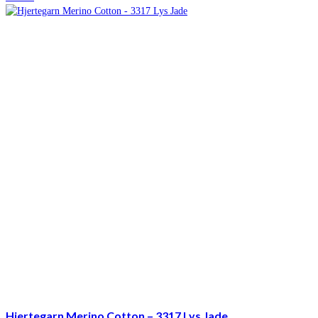
pris
pris
var:
er:
kr. 60,00.
kr. 45,95.
Hjertegarn Merino Cotton – 3317 Lys Jade