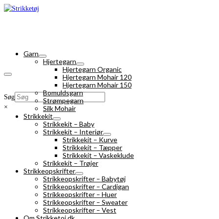
Garn
Hjertegarn
Hjertegarn Organic
Hjertegarn Mohair 120
Hjertegarn Mohair 150
Bomuldsgarn
Søg
Strømpegarn
×
Silk Mohair
Strikkekit
Strikkekit – Baby
Strikkekit – Interiør
Strikkekit – Kurve
Strikkekit – Tæpper
Strikkekit – Vaskeklude
Strikkekit – Trøjer
Strikkeopskrifter
Strikkeopskrifter – Babytøj
Strikkeopskrifter – Cardigan
Strikkeopskrifter – Huer
Strikkeopskrifter – Sweater
Strikkeopskrifter – Vest
Om Strikketoj.dk