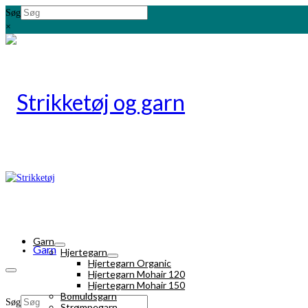
Søg
×
Garn
Garn
Hjertegarn
Hjertegarn Organic
Hjertegarn Mohair 120
Hjertegarn Mohair 150
Bomuldsgarn
Søg
Strømpegarn