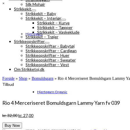
×
Silk Mohair
Strikkekit
Strikkekit – Baby
Strikkekit – Interiør
Strikkekit – Kurve
Strikkekit – Tæpper
Strikkekit – Vaskeklude
Hjertegarn
Strikkekit – Trøjer
Strikkeopskrifter
Strikkeopskrifter – Babytøj
Strikkeopskrifter – Cardigan
Strikkeopskrifter – Huer
Strikkeopskrifter – Sweater
Strikkeopskrifter – Vest
Om Strikketoj.dk
Forside
»
Shop
»
Bomuldsgarn
»
Rio 4 Merceriseret Bomuldsgarn Lammy Ya
Tilbud
Hjertegarn Organic
Rio 4 Merceriseret Bomuldsgarn Lammy Yarn fv 039
Den
Den
kr.
32,00
kr.
27,00
oprindelige
aktuelle
Buy Now
pris
pris