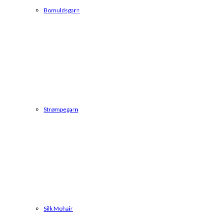
Bomuldsgarn
Strømpegarn
Silk Mohair