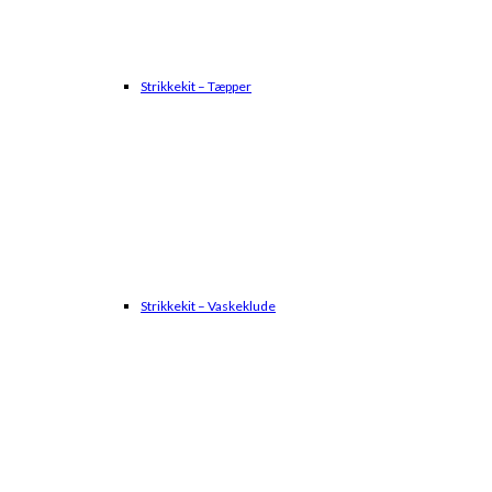
Strikkekit – Tæpper
Strikkekit – Vaskeklude