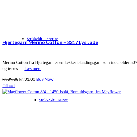
Strikkekit – Interiør
Hjertegarn Merino Cotton – 3317 Lys Jade
Merino Cotton fra Hjertegarn er en lækker blandingsgarn som indeholder 50
og tørres …
Læs mere
Den
Den
kr.
39,00
kr.
31,00
Buy Now
oprindelige
aktuelle
Tilbud
pris
pris
var:
er:
Strikkekit – Kurve
kr. 39,00.
kr. 31,00.