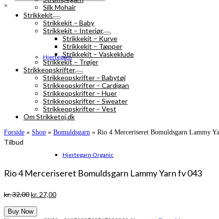
×
Silk Mohair
Strikkekit
Strikkekit – Baby
Strikkekit – Interiør
Strikkekit – Kurve
Strikkekit – Tæpper
Strikkekit – Vaskeklude
Hjertegarn
Strikkekit – Trøjer
Strikkeopskrifter
Strikkeopskrifter – Babytøj
Strikkeopskrifter – Cardigan
Strikkeopskrifter – Huer
Strikkeopskrifter – Sweater
Strikkeopskrifter – Vest
Om Strikketoj.dk
Forside
»
Shop
»
Bomuldsgarn
»
Rio 4 Merceriseret Bomuldsgarn Lammy Ya
Tilbud
Hjertegarn Organic
Rio 4 Merceriseret Bomuldsgarn Lammy Yarn fv 043
Den
Den
kr.
32,00
kr.
27,00
oprindelige
aktuelle
Buy Now
pris
pris