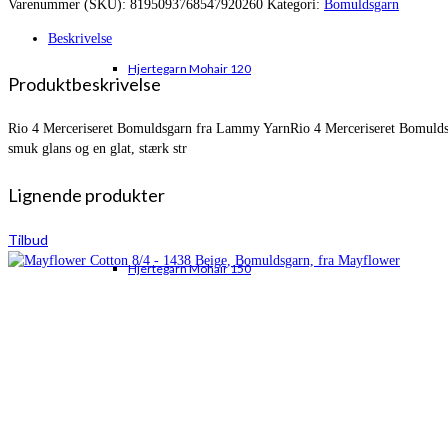
Varenummer (SKU):
8195093768547920260
Kategori:
Bomuldsgarn
var:
er:
kr. 32,00.
kr. 27,00.
Beskrivelse
Hjertegarn Mohair 120
Produktbeskrivelse
Rio 4 Merceriseret Bomuldsgarn fra Lammy YarnRio 4 Merceriseret Bomuldsgarn
smuk glans og en glat, stærk str
Lignende produkter
Tilbud
Hjertegarn Mohair 150