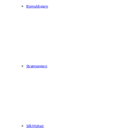
Bomuldsgarn
Strømpegarn
Silk Mohair