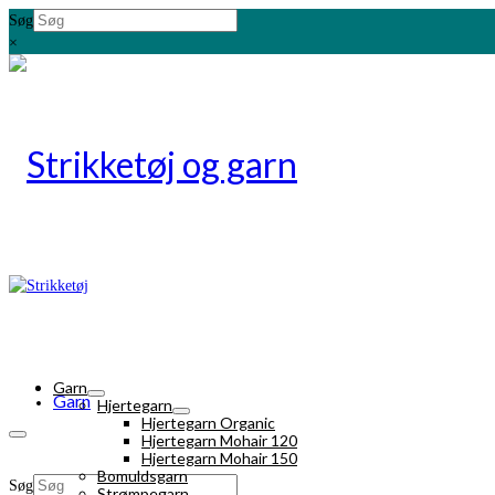
Søg
×
Garn
Garn
Hjertegarn
Hjertegarn Organic
Hjertegarn Mohair 120
Hjertegarn Mohair 150
Bomuldsgarn
Søg
Strømpegarn