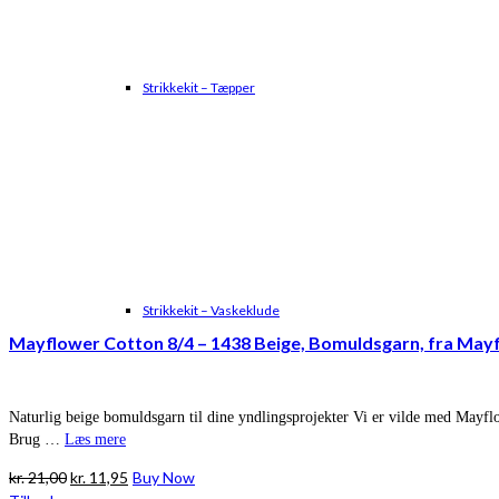
Strikkekit – Tæpper
Strikkekit – Vaskeklude
Mayflower Cotton 8/4 – 1438 Beige, Bomuldsgarn, fra May
Naturlig beige bomuldsgarn til dine yndlingsprojekter Vi er vilde med Mayflo
Brug …
Læs mere
Den
Den
kr.
21,00
kr.
11,95
Buy Now
oprindelige
aktuelle