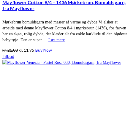
Mayflower Cotton 8/4 – 1436 Mørkebrun, Bomuldsgarn,
fra Mayflower
Mørkebrun bomuldsgarn med masser af varme og dybde Vi elsker at
arbejde med denne Mayflower Cotton 8/4 i mørkebrun (1436), for farven
har en skøn, rolig dybde, der klæder alt fra enkle karklude til den blødeste
babytrøje. Den er super …
Læs mere
Den
Den
kr.
21,00
kr.
11,95
Buy Now
oprindelige
aktuelle
Tilbud
pris
pris
var:
er:
kr. 21,00.
kr. 11,95.