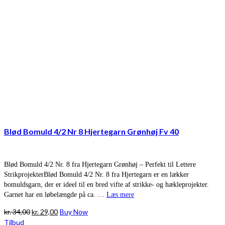
Blød Bomuld 4/2 Nr 8 Hjertegarn Grønhøj Fv 40
Blød Bomuld 4/2 Nr. 8 fra Hjertegarn Grønhøj – Perfekt til Lettere
StrikprojekterBlød Bomuld 4/2 Nr. 8 fra Hjertegarn er en lækker
bomuldsgarn, der er ideel til en bred vifte af strikke- og hækleprojekter.
Garnet har en løbelængde på ca. …
Læs mere
Den
Den
kr.
34,00
kr.
29,00
Buy Now
oprindelige
aktuelle
Tilbud