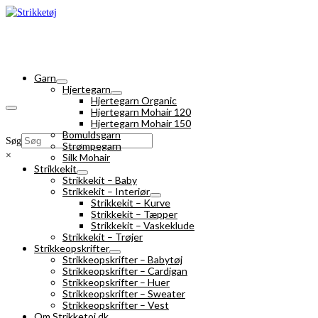
Garn
Hjertegarn
Hjertegarn Organic
Hjertegarn Mohair 120
Hjertegarn Mohair 150
Bomuldsgarn
Søg
Strømpegarn
×
Silk Mohair
Strikkekit
Strikkekit – Baby
Strikkekit – Interiør
Strikkekit – Kurve
Strikkekit – Tæpper
Strikkekit – Vaskeklude
Strikkekit – Trøjer
Strikkeopskrifter
Strikkeopskrifter – Babytøj
Strikkeopskrifter – Cardigan
Strikkeopskrifter – Huer
Strikkeopskrifter – Sweater
Strikkeopskrifter – Vest
Om Strikketoj.dk