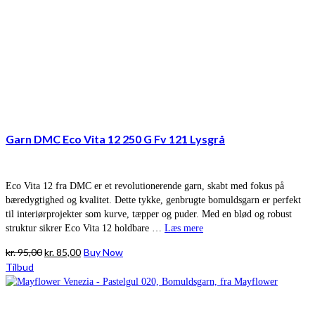
Garn DMC Eco Vita 12 250 G Fv 121 Lysgrå
Eco Vita 12 fra DMC er et revolutionerende garn, skabt med fokus på
bæredygtighed og kvalitet. Dette tykke, genbrugte bomuldsgarn er perfekt
til interiørprojekter som kurve, tæpper og puder. Med en blød og robust
struktur sikrer Eco Vita 12 holdbare …
Læs mere
Den
Den
kr.
95,00
kr.
85,00
Buy Now
oprindelige
aktuelle
Tilbud
pris
pris
var:
er:
kr. 95,00.
kr. 85,00.