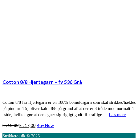
Cotton 8/8 Hjertegarn – fv 536 Grå
Cotton 8/8 fra Hjertegarn er en 100% bomuldsgarn som skal strikkes/hækles
på pind nr 4,5, bliver kaldt 8/8 på grund af at der er 8 tråde mod normalt 4
tråde, hvilket gør at den egner sig rigtigt godt til kraftige …
Læs mere
Den
Den
kr.
18,00
kr.
17,00
Buy Now
oprindelige
aktuelle
Strikketoj.dk © 2026
pris
pris