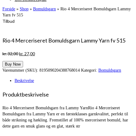
Forside
»
Shop
»
Bomuldsgarn
»
Rio 4 Merceriseret Bomuldsgarn Lammy
Yarn fv 515
Tilbud
Rio 4 Merceriseret Bomuldsgarn Lammy Yarn fv 515
Den
Den
kr.
32,00
kr.
27,00
oprindelige
aktuelle
Buy Now
pris
pris
Varenummer (SKU):
8195090204388768014
Kategori:
Bomuldsgarn
var:
er:
kr. 32,00.
kr. 27,00.
Beskrivelse
Produktbeskrivelse
Rio 4 Merceriseret Bomuldsgarn fra Lammy YarnRio 4 Merceriseret
Bomuldsgarn fra Lammy Yarn er en førsteklasses garnkvalitet, perfekt til
både strikning og hækling. Fremstillet af 100% merceriseret bomuld, har
dette garn en smuk glans og en glat, stærk str