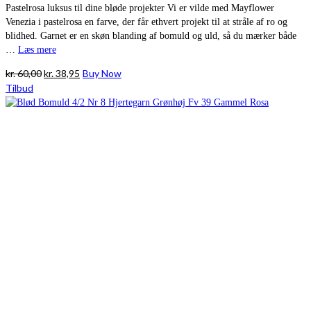
Pastelrosa luksus til dine bløde projekter Vi er vilde med Mayflower
Venezia i pastelrosa en farve, der får ethvert projekt til at stråle af ro og
blidhed. Garnet er en skøn blanding af bomuld og uld, så du mærker både
…
Læs mere
Den
Den
kr.
60,00
kr.
38,95
Buy Now
oprindelige
aktuelle
Tilbud
pris
pris
var:
er:
kr. 60,00.
kr. 38,95.