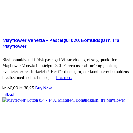
Mayflower Venezia – Pastelgul 020, Bomuldsgarn, fra
Mayflower
Blød bomulds-uld i frisk pastelgul Vi har virkelig et svagt punkt for
Mayflower Venezia i Pastelgul 020. Farven oser af forår og glæde og
kvaliteten er ren forkælelse! Her får du et garn, der kombinerer bomuldens
blødhed med uldens lunhed, …
Læs mere
Den
Den
kr.
60,00
kr.
38,95
Buy Now
oprindelige
aktuelle
Tilbud
pris
pris
var:
er:
kr. 60,00.
kr. 38,95.