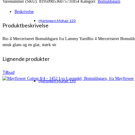
Varenummer (SKU):
8195090536075731854
Kategori:
Bomuldsgarn
var:
er:
kr. 32,00.
kr. 27,00.
Beskrivelse
Hjertegarn Mohair 120
Produktbeskrivelse
Rio 4 Merceriseret Bomuldsgarn fra Lammy YarnRio 4 Merceriseret Bomuldsgarn
smuk glans og en glat, stærk str
Lignende produkter
Tilbud
Hjertegarn Mohair 150