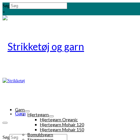
Søg
×
Garn
Garn
Hjertegarn
Hjertegarn Organic
Hjertegarn Mohair 120
Hjertegarn Mohair 150
Bomuldsgarn
Søg
Strømpegarn