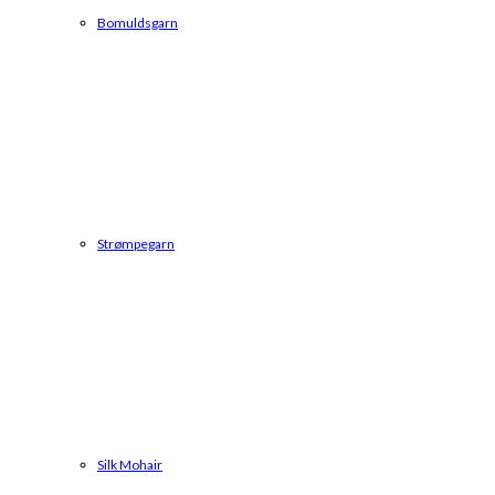
Bomuldsgarn
Strømpegarn
Silk Mohair