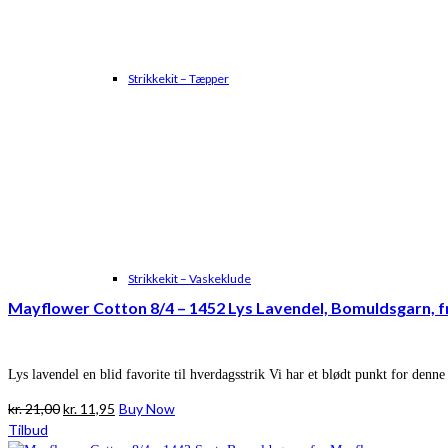
Strikkekit – Tæpper
Strikkekit – Vaskeklude
Mayflower Cotton 8/4 – 1452 Lys Lavendel, Bomuldsgarn, 
Lys lavendel en blid favorite til hverdagsstrik Vi har et blødt punkt for denne 
Den
Den
kr.
21,00
kr.
11,95
Buy Now
oprindelige
aktuelle
Tilbud
pris
pris