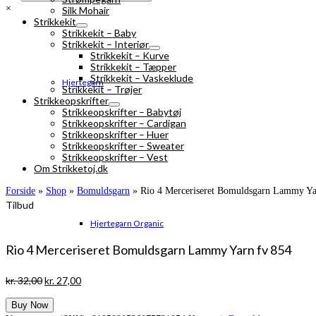
×
Silk Mohair
Strikkekit
Strikkekit – Baby
Strikkekit – Interiør
Strikkekit – Kurve
Strikkekit – Tæpper
Strikkekit – Vaskeklude
Hjertegarn
Strikkekit – Trøjer
Strikkeopskrifter
Strikkeopskrifter – Babytøj
Strikkeopskrifter – Cardigan
Strikkeopskrifter – Huer
Strikkeopskrifter – Sweater
Strikkeopskrifter – Vest
Om Strikketoj.dk
Forside
»
Shop
»
Bomuldsgarn
»
Rio 4 Merceriseret Bomuldsgarn Lammy Ya
Tilbud
Hjertegarn Organic
Rio 4 Merceriseret Bomuldsgarn Lammy Yarn fv 854
Den
Den
kr.
32,00
kr.
27,00
oprindelige
aktuelle
Buy Now
pris
pris