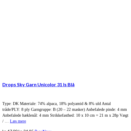
Drops Sky Garn Unicolor 31 Is Blå
Type: DK Materiale: 74% alpaca, 18% polyamid & 8% uld Antal
tråde/PLY: 8 ply Garngruppe: B (20 – 22 masker) Anbefalede pinde: 4 mm
Anbefalede hæklenål: 4 mm Strikkefasthed: 10 x 10 cm = 21 m x 28p Vægt
/ …
Læs mere
Den
Den