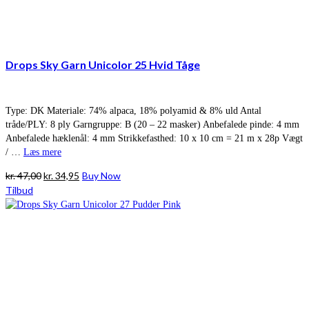
Drops Sky Garn Unicolor 25 Hvid Tåge
Type: DK Materiale: 74% alpaca, 18% polyamid & 8% uld Antal
tråde/PLY: 8 ply Garngruppe: B (20 – 22 masker) Anbefalede pinde: 4 mm
Anbefalede hæklenål: 4 mm Strikkefasthed: 10 x 10 cm = 21 m x 28p Vægt
/ …
Læs mere
Den
Den
kr.
47,00
kr.
34,95
Buy Now
oprindelige
aktuelle
Tilbud
pris
pris
var:
er:
kr. 47,00.
kr. 34,95.