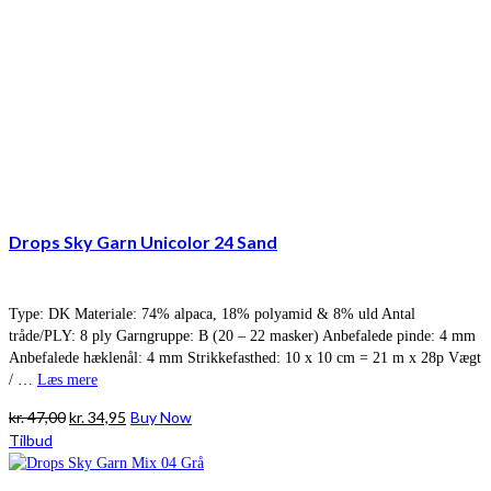
Drops Sky Garn Unicolor 24 Sand
Type: DK Materiale: 74% alpaca, 18% polyamid & 8% uld Antal
tråde/PLY: 8 ply Garngruppe: B (20 – 22 masker) Anbefalede pinde: 4 mm
Anbefalede hæklenål: 4 mm Strikkefasthed: 10 x 10 cm = 21 m x 28p Vægt
/ …
Læs mere
Den
Den
kr.
47,00
kr.
34,95
Buy Now
oprindelige
aktuelle
Tilbud
pris
pris
var:
er: