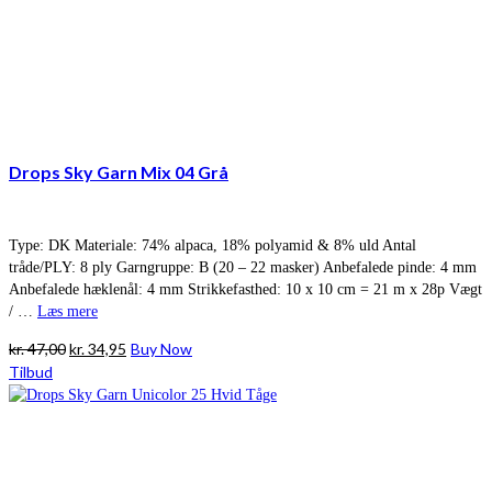
Drops Sky Garn Mix 04 Grå
Type: DK Materiale: 74% alpaca, 18% polyamid & 8% uld Antal
tråde/PLY: 8 ply Garngruppe: B (20 – 22 masker) Anbefalede pinde: 4 mm
Anbefalede hæklenål: 4 mm Strikkefasthed: 10 x 10 cm = 21 m x 28p Vægt
/ …
Læs mere
Den
Den
kr.
47,00
kr.
34,95
Buy Now
oprindelige
aktuelle
Tilbud
pris
pris
var:
er:
kr. 47,00.
kr. 34,95.