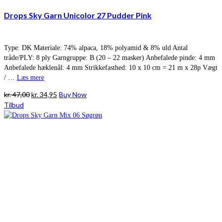
Drops Sky Garn Unicolor 27 Pudder Pink
Type: DK Materiale: 74% alpaca, 18% polyamid & 8% uld Antal
tråde/PLY: 8 ply Garngruppe: B (20 – 22 masker) Anbefalede pinde: 4 mm
Anbefalede hæklenål: 4 mm Strikkefasthed: 10 x 10 cm = 21 m x 28p Vægt
/ …
Læs mere
Den
Den
kr.
47,00
kr.
34,95
Buy Now
oprindelige
aktuelle
Tilbud
pris
pris
var:
er:
kr. 47,00.
kr. 34,95.