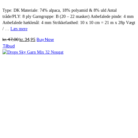
Type: DK Materiale: 74% alpaca, 18% polyamid & 8% uld Antal
tråde/PLY: 8 ply Garngruppe: B (20 – 22 masker) Anbefalede pinde: 4 mm
Anbefalede hæklenål: 4 mm Strikkefasthed: 10 x 10 cm = 21 m x 28p Vægt
/ …
Læs mere
Den
Den
kr.
47,00
kr.
34,95
Buy Now
oprindelige
aktuelle
Tilbud
pris
pris
var:
er:
kr. 47,00.
kr. 34,95.