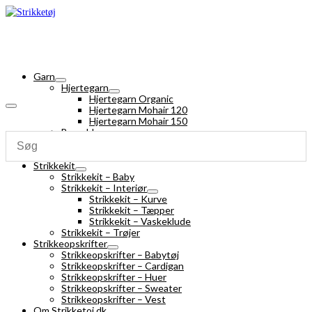
Garn
Hjertegarn
Hjertegarn Organic
Hjertegarn Mohair 120
Hjertegarn Mohair 150
Bomuldsgarn
Strømpegarn
Silk Mohair
Strikkekit
Strikkekit – Baby
Strikkekit – Interiør
Strikkekit – Kurve
Strikkekit – Tæpper
Strikkekit – Vaskeklude
Strikkekit – Trøjer
Strikkeopskrifter
Strikkeopskrifter – Babytøj
Strikkeopskrifter – Cardigan
Strikkeopskrifter – Huer
Strikkeopskrifter – Sweater
Strikkeopskrifter – Vest
Om Strikketoj.dk