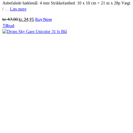
Anbefalede hæklenål: 4 mm Strikkefasthed: 10 x 10 cm = 21 m x 28p Vægt
/ …
Læs mere
Den
Den
kr.
47,00
kr.
34,95
Buy Now
oprindelige
aktuelle
Tilbud
pris
pris
var:
er:
kr. 47,00.
kr. 34,95.