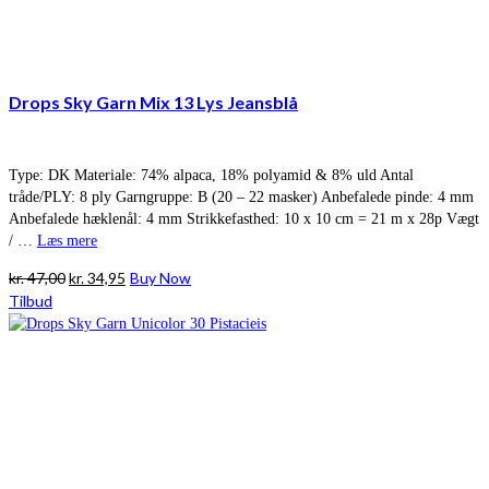
Drops Sky Garn Mix 13 Lys Jeansblå
Type: DK Materiale: 74% alpaca, 18% polyamid & 8% uld Antal
tråde/PLY: 8 ply Garngruppe: B (20 – 22 masker) Anbefalede pinde: 4 mm
Anbefalede hæklenål: 4 mm Strikkefasthed: 10 x 10 cm = 21 m x 28p Vægt
/ …
Læs mere
Den
Den
kr.
47,00
kr.
34,95
Buy Now
oprindelige
aktuelle
Tilbud
pris
pris
var:
er:
kr. 47,00.
kr. 34,95.