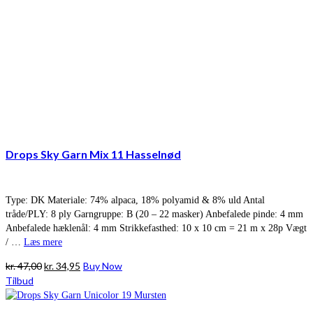
Drops Sky Garn Mix 11 Hasselnød
Type: DK Materiale: 74% alpaca, 18% polyamid & 8% uld Antal
tråde/PLY: 8 ply Garngruppe: B (20 – 22 masker) Anbefalede pinde: 4 mm
Anbefalede hæklenål: 4 mm Strikkefasthed: 10 x 10 cm = 21 m x 28p Vægt
/ …
Læs mere
Den
Den
kr.
47,00
kr.
34,95
Buy Now
oprindelige
aktuelle
Tilbud
pris
pris
var:
er: