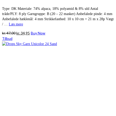
Type: DK Materiale: 74% alpaca, 18% polyamid & 8% uld Antal
tråde/PLY: 8 ply Garngruppe: B (20 – 22 masker) Anbefalede pinde: 4 mm
Anbefalede hæklenål: 4 mm Strikkefasthed: 10 x 10 cm = 21 m x 28p Vægt
/ …
Læs mere
Den
Den
kr.
47,00
kr.
34,95
Buy Now
oprindelige
aktuelle
Tilbud
pris
pris
var:
er:
kr. 47,00.
kr. 34,95.