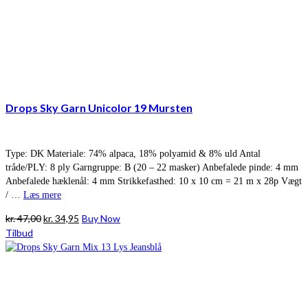
Drops Sky Garn Unicolor 19 Mursten
Type: DK Materiale: 74% alpaca, 18% polyamid & 8% uld Antal
tråde/PLY: 8 ply Garngruppe: B (20 – 22 masker) Anbefalede pinde: 4 mm
Anbefalede hæklenål: 4 mm Strikkefasthed: 10 x 10 cm = 21 m x 28p Vægt
/ …
Læs mere
Den
Den
kr.
47,00
kr.
34,95
Buy Now
oprindelige
aktuelle
Tilbud
pris
pris
var:
er:
kr. 47,00.
kr. 34,95.