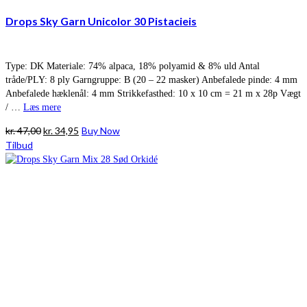
Drops Sky Garn Unicolor 30 Pistacieis
Type: DK Materiale: 74% alpaca, 18% polyamid & 8% uld Antal
tråde/PLY: 8 ply Garngruppe: B (20 – 22 masker) Anbefalede pinde: 4 mm
Anbefalede hæklenål: 4 mm Strikkefasthed: 10 x 10 cm = 21 m x 28p Vægt
/ …
Læs mere
Den
Den
kr.
47,00
kr.
34,95
Buy Now
oprindelige
aktuelle
Tilbud
pris
pris
var:
er:
kr. 47,00.
kr. 34,95.