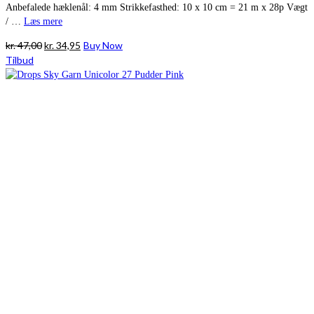
Anbefalede hæklenål: 4 mm Strikkefasthed: 10 x 10 cm = 21 m x 28p Vægt
/ …
Læs mere
Den
Den
kr.
47,00
kr.
34,95
Buy Now
oprindelige
aktuelle
Tilbud
pris
pris
var:
er:
kr. 47,00.
kr. 34,95.