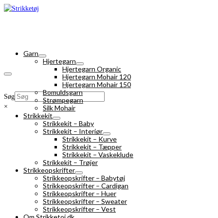
Garn
Hjertegarn
Hjertegarn Organic
Hjertegarn Mohair 120
Hjertegarn Mohair 150
Bomuldsgarn
Søg
Strømpegarn
×
Silk Mohair
Strikkekit
Strikkekit – Baby
Strikkekit – Interiør
Strikkekit – Kurve
Strikkekit – Tæpper
Strikkekit – Vaskeklude
Strikkekit – Trøjer
Strikkeopskrifter
Strikkeopskrifter – Babytøj
Strikkeopskrifter – Cardigan
Strikkeopskrifter – Huer
Strikkeopskrifter – Sweater
Strikkeopskrifter – Vest
Om Strikketoj.dk