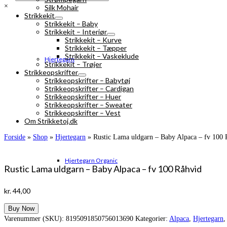
×
Silk Mohair
Strikkekit
Strikkekit – Baby
Strikkekit – Interiør
Strikkekit – Kurve
Strikkekit – Tæpper
Strikkekit – Vaskeklude
Hjertegarn
Strikkekit – Trøjer
Strikkeopskrifter
Strikkeopskrifter – Babytøj
Strikkeopskrifter – Cardigan
Strikkeopskrifter – Huer
Strikkeopskrifter – Sweater
Strikkeopskrifter – Vest
Om Strikketoj.dk
Forside
»
Shop
»
Hjertegarn
»
Rustic Lama uldgarn – Baby Alpaca – fv 100 
Hjertegarn Organic
Rustic Lama uldgarn – Baby Alpaca – fv 100 Råhvid
kr.
44,00
Buy Now
Varenummer (SKU):
8195091850756013690
Kategorier:
Alpaca
,
Hjertegarn