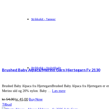
Strikkekit – Tæpper
Strikkekit – Vaskeklude
Brushed Baby Alpaca/Merino Garn Hjertegarn Fv 2130
Brushed Baby Alpaca fra HjertegarnBrushed Baby Alpaca fra Hjertegarn er en
Merino uld og 20% nylon. Baby …
Læs mere
Den
Den
kr.
54,00
kr.
45,00
Buy Now
oprindelige
aktuelle
Tilbud
pris
pris