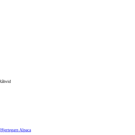
Råhvid
,
Hjertegarn Alpaca