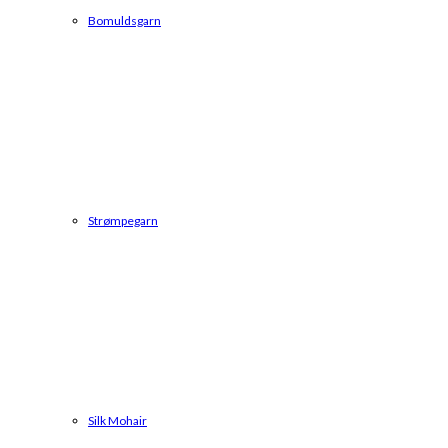
Bomuldsgarn
Strømpegarn
Silk Mohair