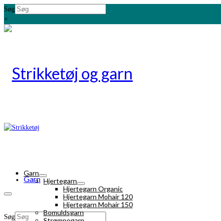
Søg
×
Garn
Garn
Hjertegarn
Hjertegarn Organic
Hjertegarn Mohair 120
Hjertegarn Mohair 150
Bomuldsgarn
Søg
Strømpegarn