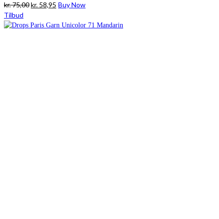
Den
Den
kr.
75,00
kr.
58,95
Buy Now
oprindelige
aktuelle
Tilbud
pris
pris
var:
er:
kr. 75,00.
kr. 58,95.