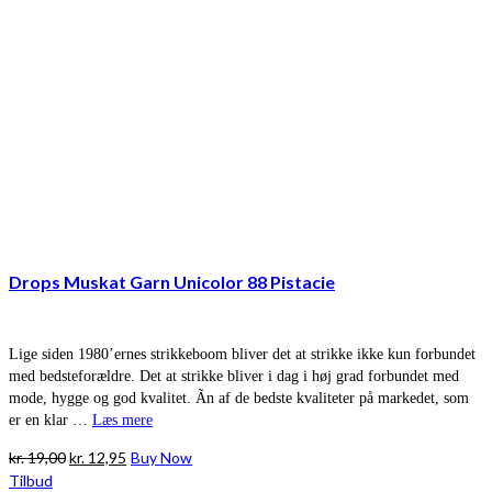
Drops Muskat Garn Unicolor 88 Pistacie
Lige siden 1980’ernes strikkeboom bliver det at strikke ikke kun forbundet
med bedsteforældre. Det at strikke bliver i dag i høj grad forbundet med
mode, hygge og god kvalitet. Ãn af de bedste kvaliteter på markedet, som
er en klar …
Læs mere
Den
Den
kr.
19,00
kr.
12,95
Buy Now
oprindelige
aktuelle
Tilbud