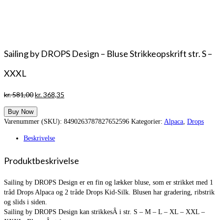
Sailing by DROPS Design – Bluse Strikkeopskrift str. S –
XXXL
Den
Den
kr.
581,00
kr.
368,35
oprindelige
aktuelle
Buy Now
pris
pris
Varenummer (SKU):
8490263787827652596
Kategorier:
Alpaca
,
Drops
var:
er:
kr. 581,00.
kr. 368,35.
Beskrivelse
Produktbeskrivelse
Sailing by DROPS Design er en fin og lækker bluse, som er strikket med 1
tråd Drops Alpaca og 2 tråde Drops Kid-Silk. Blusen har gradering, ribstrik
og slids i siden.
Sailing by DROPS Design kan strikkesÂ i str. S – M – L – XL – XXL –