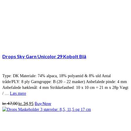
Drops Sky Garn Unicolor 29 Kobolt Blå
Type: DK Materiale: 74% alpaca, 18% polyamid & 8% uld Antal
tråde/PLY: 8 ply Garngruppe: B (20 – 22 masker) Anbefalede pinde: 4 mm
Anbefalede hæklenål: 4 mm Strikkefasthed: 10 x 10 cm = 21 m x 28p Vægt
/ …
Læs mere
Den
Den
kr.
47,00
kr.
34,95
Buy Now
oprindelige
aktuelle
pris
pris
var:
er:
kr. 47,00.
kr. 34,95.