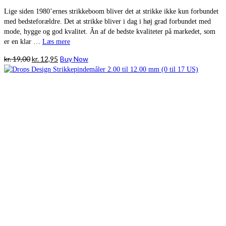
Lige siden 1980’ernes strikkeboom bliver det at strikke ikke kun forbundet
med bedsteforældre. Det at strikke bliver i dag i høj grad forbundet med
mode, hygge og god kvalitet. Ãn af de bedste kvaliteter på markedet, som
er en klar …
Læs mere
Den
Den
kr.
19,00
kr.
12,95
Buy Now
oprindelige
aktuelle
pris
pris
var:
er:
kr. 19,00.
kr. 12,95.