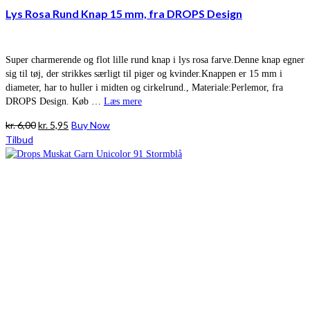
Lys Rosa Rund Knap 15 mm, fra DROPS Design
Super charmerende og flot lille rund knap i lys rosa farve.Denne knap egner
sig til tøj, der strikkes særligt til piger og kvinder.Knappen er 15 mm i
diameter, har to huller i midten og cirkelrund., Materiale:Perlemor, fra
DROPS Design. Køb …
Læs mere
Den
Den
kr.
6,00
kr.
5,95
Buy Now
oprindelige
aktuelle
Tilbud
pris
pris
var:
er:
kr. 6,00.
kr. 5,95.