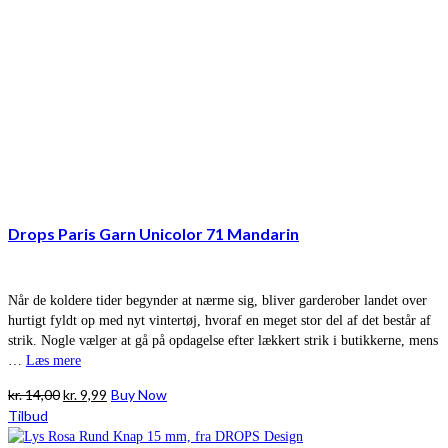
Drops Paris Garn Unicolor 71 Mandarin
Når de koldere tider begynder at nærme sig, bliver garderober landet over
hurtigt fyldt op med nyt vintertøj, hvoraf en meget stor del af det består af
strik. Nogle vælger at gå på opdagelse efter lækkert strik i butikkerne, mens
…
Læs mere
Den
Den
kr.
14,00
kr.
9,99
Buy Now
oprindelige
aktuelle
Tilbud
pris
pris