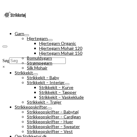
Garn
Hjertegarn
Hjertegarn Organic
Hjertegarn Mohair 120
Hjertegarn Mohair 150
Bomuldsgarn
Søg
Strømpegarn
×
Silk Mohair
Strikkekit
Strikkekit – Baby
Strikkekit – Interiør
Strikkekit – Kurve
Strikkekit – Tæpper
Strikkekit – Vaskeklude
Strikkekit – Trøjer
Strikkeopskrifter
Strikkeopskrifter – Babytøj
Strikkeopskrifter – Cardigan
Strikkeopskrifter – Huer
Strikkeopskrifter – Sweater
Strikkeopskrifter – Vest
Om Strikketoj.dk