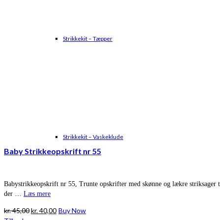
Strikkekit – Tæpper
Strikkekit – Vaskeklude
Baby Strikkeopskrift nr 55
Babystrikkeopskrift nr 55, Trunte opskrifter med skønne og lækre striksager 
der …
Læs mere
Den
Den
kr.
45,00
kr.
40,00
Buy Now
oprindelige
aktuelle