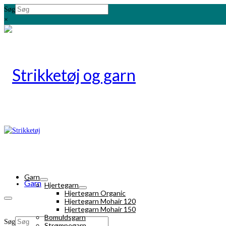
Søg
×
Garn
Garn
Hjertegarn
Hjertegarn Organic
Hjertegarn Mohair 120
Hjertegarn Mohair 150
Bomuldsgarn
Søg
Strømpegarn