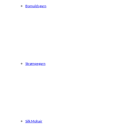
Bomuldsgarn
Strømpegarn
Silk Mohair