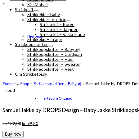
×
Silk Mohair
Strikkekit
Strikkekit – Baby
Strikkekit – Interiør
Strikkekit – Kurve
Strikkekit – Tæpper
Strikkekit – Vaskeklude
Hjertegarn
Strikkekit – Trøjer
Strikkeopskrifter
Strikkeopskrifter – Babytøj
Strikkeopskrifter – Cardigan
Strikkeopskrifter – Huer
Strikkeopskrifter – Sweater
Strikkeopskrifter – Vest
Om Strikketoj.dk
Forside
»
Shop
»
Strikkeopskrifter - Babytøj
»
Samuel Jakke by DROPS Design
Tilbud
Hjertegarn Organic
Samuel Jakke by DROPS Design – Baby Jakke Strikkeopskri
Den
Den
kr.
132,00
kr.
99,80
oprindelige
aktuelle
Buy Now
pris
pris