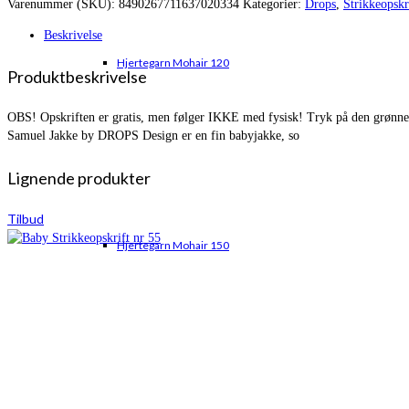
Varenummer (SKU):
8490267711637020334
Kategorier:
Drops
,
Strikkeopskr
var:
er:
kr. 132,00.
kr. 99,80.
Beskrivelse
Hjertegarn Mohair 120
Produktbeskrivelse
OBS! Opskriften er gratis, men følger IKKE med fysisk! Tryk på den grønne kn
Samuel Jakke by DROPS Design er en fin babyjakke, so
Lignende produkter
Tilbud
Hjertegarn Mohair 150