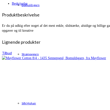
kr. 22,00.
kr. 17,50.
Beskrivelse
Bomuldsgarn
Produktbeskrivelse
Er du på udkig efter noget af det mest enkle, slidstærke, alsidige og billige
opgaver og til kreative
Lignende produkter
Tilbud
Strømpegarn
Silk Mohair