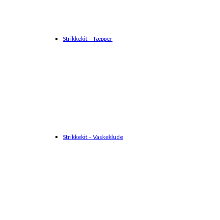
Strikkekit – Tæpper
Strikkekit – Vaskeklude