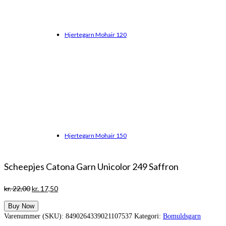
Hjertegarn Mohair 120
Hjertegarn Mohair 150
Scheepjes Catona Garn Unicolor 249 Saffron
Den
Den
kr.
22,00
kr.
17,50
oprindelige
aktuelle
Buy Now
pris
pris
Varenummer (SKU):
8490264339021107537
Kategori:
Bomuldsgarn
var:
er: