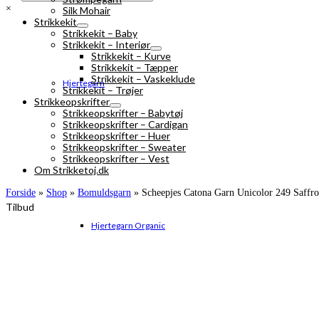
×
Silk Mohair
Strikkekit
Strikkekit – Baby
Strikkekit – Interiør
Strikkekit – Kurve
Strikkekit – Tæpper
Strikkekit – Vaskeklude
Hjertegarn
Strikkekit – Trøjer
Strikkeopskrifter
Strikkeopskrifter – Babytøj
Strikkeopskrifter – Cardigan
Strikkeopskrifter – Huer
Strikkeopskrifter – Sweater
Strikkeopskrifter – Vest
Om Strikketoj.dk
Forside
»
Shop
»
Bomuldsgarn
»
Scheepjes Catona Garn Unicolor 249 Saffr
Tilbud
Hjertegarn Organic