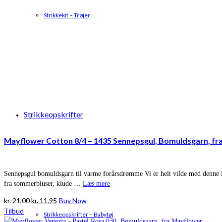
Strikkekit – Trøjer
Strikkeopskrifter
Mayflower Cotton 8/4 – 1435 Sennepsgul, Bomuldsgarn, fr
Sennepsgul bomuldsgarn til varme forårsdrømme Vi er helt vilde med denne Ma
fra sommerbluser, klude …
Læs mere
Den
Den
kr.
21,00
kr.
11,95
Buy Now
oprindelige
aktuelle
Tilbud
Strikkeopskrifter – Babytøj
pris
pris