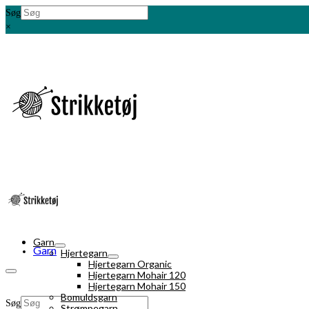
Søg
×
Garn
Garn
Hjertegarn
Hjertegarn Organic
Hjertegarn Mohair 120
Hjertegarn Mohair 150
Bomuldsgarn
Søg
Strømpegarn