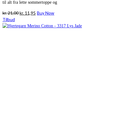
til alt fra lette sommertoppe og
Den
Den
kr.
21,00
kr.
11,95
Buy Now
oprindelige
aktuelle
Tilbud
pris
pris
var:
er:
kr. 21,00.
kr. 11,95.