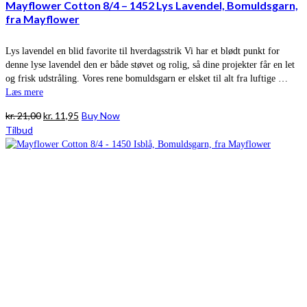
Mayflower Cotton 8/4 – 1452 Lys Lavendel, Bomuldsgarn,
fra Mayflower
Lys lavendel en blid favorite til hverdagsstrik Vi har et blødt punkt for
denne lyse lavendel den er både støvet og rolig, så dine projekter får en let
og frisk udstråling. Vores rene bomuldsgarn er elsket til alt fra luftige …
Læs mere
Den
Den
kr.
21,00
kr.
11,95
Buy Now
oprindelige
aktuelle
Tilbud
pris
pris
var:
er:
kr. 21,00.
kr. 11,95.