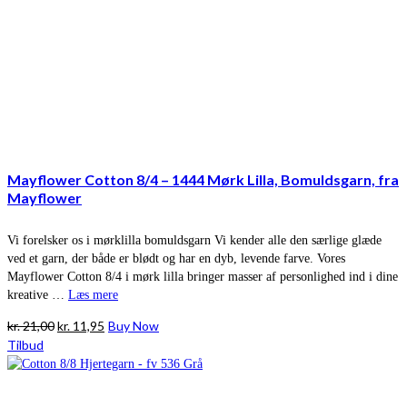
Mayflower Cotton 8/4 – 1444 Mørk Lilla, Bomuldsgarn, fra
Mayflower
Vi forelsker os i mørklilla bomuldsgarn Vi kender alle den særlige glæde
ved et garn, der både er blødt og har en dyb, levende farve. Vores
Mayflower Cotton 8/4 i mørk lilla bringer masser af personlighed ind i dine
kreative …
Læs mere
Den
Den
kr.
21,00
kr.
11,95
Buy Now
oprindelige
aktuelle
Tilbud
pris
pris
var:
er:
kr. 21,00.
kr. 11,95.