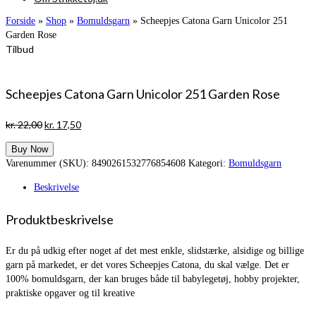
Forside
»
Shop
»
Bomuldsgarn
»
Scheepjes Catona Garn Unicolor 251
Garden Rose
Tilbud
Scheepjes Catona Garn Unicolor 251 Garden Rose
Den
Den
kr.
22,00
kr.
17,50
oprindelige
aktuelle
Buy Now
pris
pris
Varenummer (SKU):
8490261532776854608
Kategori:
Bomuldsgarn
var:
er:
kr. 22,00.
kr. 17,50.
Beskrivelse
Produktbeskrivelse
Er du på udkig efter noget af det mest enkle, slidstærke, alsidige og billige
garn på markedet, er det vores Scheepjes Catona, du skal vælge. Det er
100% bomuldsgarn, der kan bruges både til babylegetøj, hobby projekter,
praktiske opgaver og til kreative