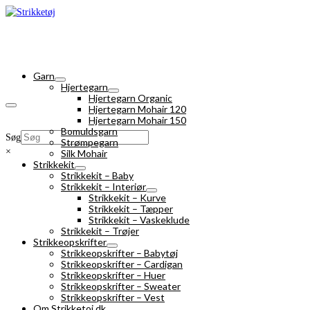
Garn
Hjertegarn
Hjertegarn Organic
Hjertegarn Mohair 120
Hjertegarn Mohair 150
Bomuldsgarn
Søg
Strømpegarn
×
Silk Mohair
Strikkekit
Strikkekit – Baby
Strikkekit – Interiør
Strikkekit – Kurve
Strikkekit – Tæpper
Strikkekit – Vaskeklude
Strikkekit – Trøjer
Strikkeopskrifter
Strikkeopskrifter – Babytøj
Strikkeopskrifter – Cardigan
Strikkeopskrifter – Huer
Strikkeopskrifter – Sweater
Strikkeopskrifter – Vest
Om Strikketoj.dk