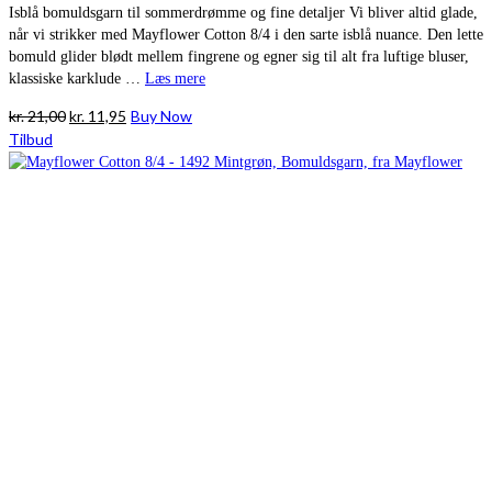
Isblå bomuldsgarn til sommerdrømme og fine detaljer Vi bliver altid glade,
når vi strikker med Mayflower Cotton 8/4 i den sarte isblå nuance. Den lette
bomuld glider blødt mellem fingrene og egner sig til alt fra luftige bluser,
klassiske karklude …
Læs mere
Den
Den
kr.
21,00
kr.
11,95
Buy Now
oprindelige
aktuelle
Tilbud
pris
pris
var:
er:
kr. 21,00.
kr. 11,95.