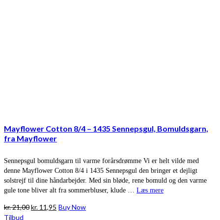
Mayflower Cotton 8/4 – 1435 Sennepsgul, Bomuldsgarn,
fra Mayflower
Sennepsgul bomuldsgarn til varme forårsdrømme Vi er helt vilde med
denne Mayflower Cotton 8/4 i 1435 Sennepsgul den bringer et dejligt
solstrejf til dine håndarbejder. Med sin bløde, rene bomuld og den varme
gule tone bliver alt fra sommerbluser, klude …
Læs mere
Den
Den
kr.
21,00
kr.
11,95
Buy Now
oprindelige
aktuelle
Tilbud