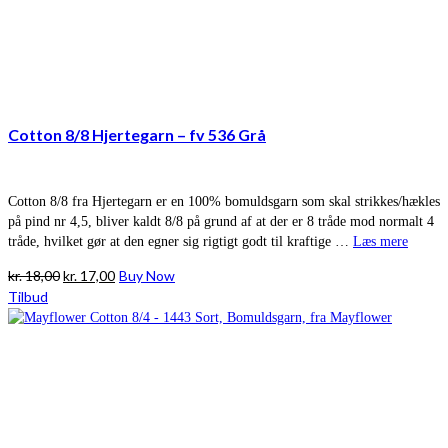
Cotton 8/8 Hjertegarn – fv 536 Grå
Cotton 8/8 fra Hjertegarn er en 100% bomuldsgarn som skal strikkes/hækles
på pind nr 4,5, bliver kaldt 8/8 på grund af at der er 8 tråde mod normalt 4
tråde, hvilket gør at den egner sig rigtigt godt til kraftige …
Læs mere
Den
Den
kr.
18,00
kr.
17,00
Buy Now
oprindelige
aktuelle
Tilbud
pris
pris
var:
er:
kr. 18,00.
kr. 17,00.