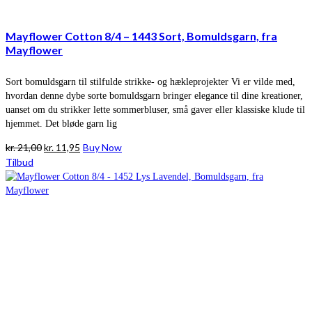
Mayflower Cotton 8/4 – 1443 Sort, Bomuldsgarn, fra
Mayflower
Sort bomuldsgarn til stilfulde strikke- og hækleprojekter Vi er vilde med,
hvordan denne dybe sorte bomuldsgarn bringer elegance til dine kreationer,
uanset om du strikker lette sommerbluser, små gaver eller klassiske klude til
hjemmet. Det bløde garn lig
Den
Den
kr.
21,00
kr.
11,95
Buy Now
oprindelige
aktuelle
Tilbud
pris
pris
var:
er:
kr. 21,00.
kr. 11,95.