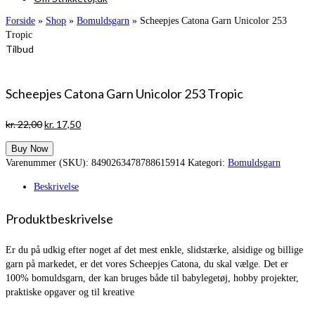
Forside
»
Shop
»
Bomuldsgarn
»
Scheepjes Catona Garn Unicolor 253
Tropic
Tilbud
Scheepjes Catona Garn Unicolor 253 Tropic
Den
Den
kr.
22,00
kr.
17,50
oprindelige
aktuelle
Buy Now
pris
pris
Varenummer (SKU):
8490263478788615914
Kategori:
Bomuldsgarn
var:
er:
kr. 22,00.
kr. 17,50.
Beskrivelse
Produktbeskrivelse
Er du på udkig efter noget af det mest enkle, slidstærke, alsidige og billige
garn på markedet, er det vores Scheepjes Catona, du skal vælge. Det er
100% bomuldsgarn, der kan bruges både til babylegetøj, hobby projekter,
praktiske opgaver og til kreative