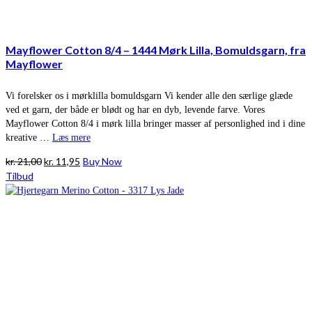
Mayflower Cotton 8/4 – 1444 Mørk Lilla, Bomuldsgarn, fra
Mayflower
Vi forelsker os i mørklilla bomuldsgarn Vi kender alle den særlige glæde
ved et garn, der både er blødt og har en dyb, levende farve. Vores
Mayflower Cotton 8/4 i mørk lilla bringer masser af personlighed ind i dine
kreative …
Læs mere
Den
Den
kr.
21,00
kr.
11,95
Buy Now
oprindelige
aktuelle
Tilbud
pris
pris
var:
er:
kr. 21,00.
kr. 11,95.