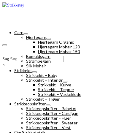
Garn
Hjertegarn
Hjertegarn Organic
Hjertegarn Mohair 120
Hjertegarn Mohair 150
Bomuldsgarn
Søg
Strømpegarn
×
Silk Mohair
Strikkekit
Strikkekit – Baby
Strikkekit – Interiør
Strikkekit – Kurve
Strikkekit – Tæpper
Strikkekit – Vaskeklude
Strikkekit – Trøjer
Strikkeopskrifter
Strikkeopskrifter – Babytøj
Strikkeopskrifter – Cardigan
Strikkeopskrifter – Huer
Strikkeopskrifter – Sweater
Strikkeopskrifter – Vest
Om Strikketoj.dk