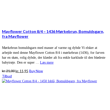
Mayflower Cotton 8/4 – 1436 Mørkebrun, Bomuldsgarn,
fra Mayflower
Mørkebrun bomuldsgarn med masser af varme og dybde Vi elsker at
arbejde med denne Mayflower Cotton 8/4 i mørkebrun (1436), for farven
har en skøn, rolig dybde, der klæder alt fra enkle karklude til den blødeste
babytrøje. Den er super …
Læs mere
Den
Den
kr.
21,00
kr.
11,95
Buy Now
oprindelige
aktuelle
Tilbud
pris
pris
var:
er:
kr. 21,00.
kr. 11,95.