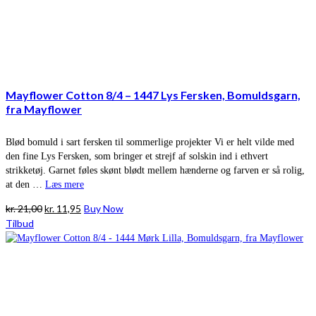
Mayflower Cotton 8/4 – 1447 Lys Fersken, Bomuldsgarn,
fra Mayflower
Blød bomuld i sart fersken til sommerlige projekter Vi er helt vilde med
den fine Lys Fersken, som bringer et strejf af solskin ind i ethvert
strikketøj. Garnet føles skønt blødt mellem hænderne og farven er så rolig,
at den …
Læs mere
Den
Den
kr.
21,00
kr.
11,95
Buy Now
oprindelige
aktuelle
Tilbud
pris
pris
var:
er:
kr. 21,00.
kr. 11,95.