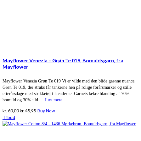
Mayflower Venezia – Grøn Te 019, Bomuldsgarn, fra
Mayflower
Mayflower Venezia Grøn Te 019 Vi er vilde med den blide grønne nuance,
Grøn Te 019, der straks får tankerne hen på rolige forårsmarker og stille
efterårsdage med strikketøj i hænderne. Garnets lækre blanding af 70%
bomuld og 30% uld …
Læs mere
Den
Den
kr.
60,00
kr.
45,95
Buy Now
oprindelige
aktuelle
Tilbud
pris
pris
var:
er:
kr. 60,00.
kr. 45,95.