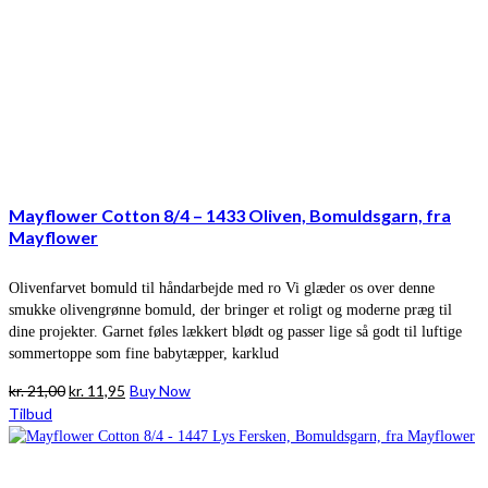
Mayflower Cotton 8/4 – 1433 Oliven, Bomuldsgarn, fra
Mayflower
Olivenfarvet bomuld til håndarbejde med ro Vi glæder os over denne
smukke olivengrønne bomuld, der bringer et roligt og moderne præg til
dine projekter. Garnet føles lækkert blødt og passer lige så godt til luftige
sommertoppe som fine babytæpper, karklud
Den
Den
kr.
21,00
kr.
11,95
Buy Now
oprindelige
aktuelle
Tilbud
pris
pris
var:
er:
kr. 21,00.
kr. 11,95.