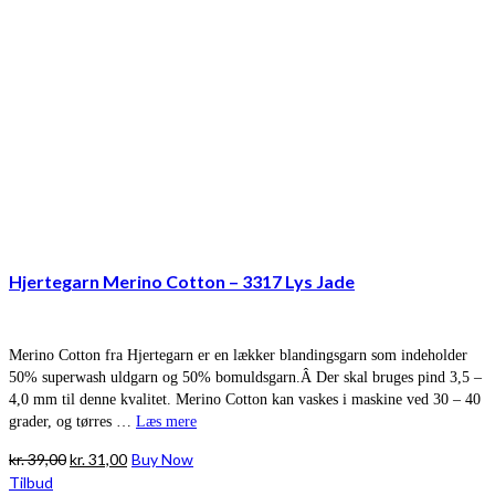
Hjertegarn Merino Cotton – 3317 Lys Jade
Merino Cotton fra Hjertegarn er en lækker blandingsgarn som indeholder
50% superwash uldgarn og 50% bomuldsgarn.Â Der skal bruges pind 3,5 –
4,0 mm til denne kvalitet. Merino Cotton kan vaskes i maskine ved 30 – 40
grader, og tørres …
Læs mere
Den
Den
kr.
39,00
kr.
31,00
Buy Now
oprindelige
aktuelle
Tilbud