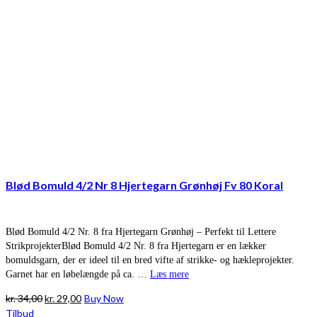
Blød Bomuld 4/2 Nr 8 Hjertegarn Grønhøj Fv 80 Koral
Blød Bomuld 4/2 Nr. 8 fra Hjertegarn Grønhøj – Perfekt til Lettere
StrikprojekterBlød Bomuld 4/2 Nr. 8 fra Hjertegarn er en lækker
bomuldsgarn, der er ideel til en bred vifte af strikke- og hækleprojekter.
Garnet har en løbelængde på ca. …
Læs mere
Den
Den
kr.
34,00
kr.
29,00
Buy Now
oprindelige
aktuelle
Tilbud