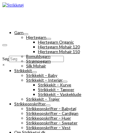
Garn
Hjertegarn
Hjertegarn Organic
Hjertegarn Mohair 120
Hjertegarn Mohair 150
Bomuldsgarn
Søg
Strømpegarn
×
Silk Mohair
Strikkekit
Strikkekit – Baby
Strikkekit – Interiør
Strikkekit – Kurve
Strikkekit – Tæpper
Strikkekit – Vaskeklude
Strikkekit – Trøjer
Strikkeopskrifter
Strikkeopskrifter – Babytøj
Strikkeopskrifter – Cardigan
Strikkeopskrifter – Huer
Strikkeopskrifter – Sweater
Strikkeopskrifter – Vest
Om Strikketoj.dk