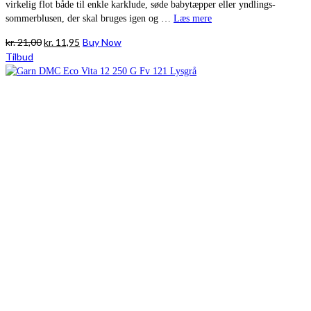
virkelig flot både til enkle karklude, søde babytæpper eller yndlings-
sommerblusen, der skal bruges igen og …
Læs mere
Den
Den
kr.
21,00
kr.
11,95
Buy Now
oprindelige
aktuelle
Tilbud
pris
pris
var:
er:
kr. 21,00.
kr. 11,95.