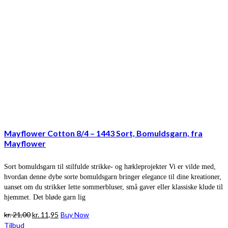
Mayflower Cotton 8/4 – 1443 Sort, Bomuldsgarn, fra
Mayflower
Sort bomuldsgarn til stilfulde strikke- og hækleprojekter Vi er vilde med,
hvordan denne dybe sorte bomuldsgarn bringer elegance til dine kreationer,
uanset om du strikker lette sommerbluser, små gaver eller klassiske klude til
hjemmet. Det bløde garn lig
Den
Den
kr.
21,00
kr.
11,95
Buy Now
oprindelige
aktuelle
Tilbud