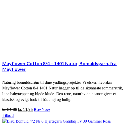
Mayflower Cotton 8/4 – 1401 Natur, Bomuldsgarn, fra
Mayflower
Naturlig bomuldsdrøm til dine yndlingsprojekter Vi elsker, hvordan
Mayflower Cotton 8/4 1401 Natur lægger op til de skønneste sommerstrik,
lune babytæpper og bløde klude. Den rene, naturhvide nuance giver et
klassisk og evigt look til både tøj og bolig.
Den
Den
kr.
21,00
kr.
11,95
Buy Now
oprindelige
aktuelle
Tilbud
pris
pris
var:
er: