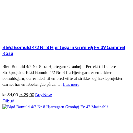
Blød Bomuld 4/2 Nr 8 Hjertegarn Grønhøj Fv 39 Gammel
Rosa
Blød Bomuld 4/2 Nr. 8 fra Hjertegarn Grønhøj – Perfekt til Lettere
StrikprojekterBlød Bomuld 4/2 Nr. 8 fra Hjertegarn er en lækker
bomuldsgarn, der er ideel til en bred vifte af strikke- og hækleprojekter.
Garnet har en løbelængde på ca. …
Læs mere
Den
Den
kr.
34,00
kr.
29,00
Buy Now
oprindelige
aktuelle
Tilbud
pris
pris
var:
er:
kr. 34,00.
kr. 29,00.