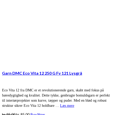
Garn DMC Eco Vita 12 250 G Fv 121 Lysgrå
Eco Vita 12 fra DMC er et revolutionerende garn, skabt med fokus på
bæredygtighed og kvalitet. Dette tykke, genbrugte bomuldsgarn er perfekt
til interiørprojekter som kurve, tæpper og puder. Med en blød og robust
struktur sikrer Eco Vita 12 holdbare …
Læs mere
Den
Den
kr.
95,00
kr.
85,00
Buy Now