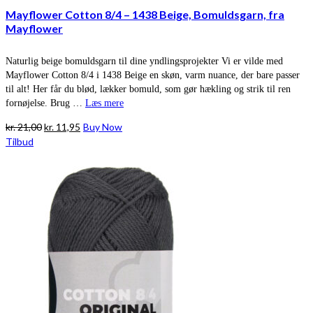
Mayflower Cotton 8/4 – 1438 Beige, Bomuldsgarn, fra
Mayflower
Naturlig beige bomuldsgarn til dine yndlingsprojekter Vi er vilde med
Mayflower Cotton 8/4 i 1438 Beige en skøn, varm nuance, der bare passer
til alt! Her får du blød, lækker bomuld, som gør hækling og strik til ren
fornøjelse. Brug …
Læs mere
Den
Den
kr.
21,00
kr.
11,95
Buy Now
oprindelige
aktuelle
Tilbud
pris
pris
var:
er:
kr. 21,00.
kr. 11,95.