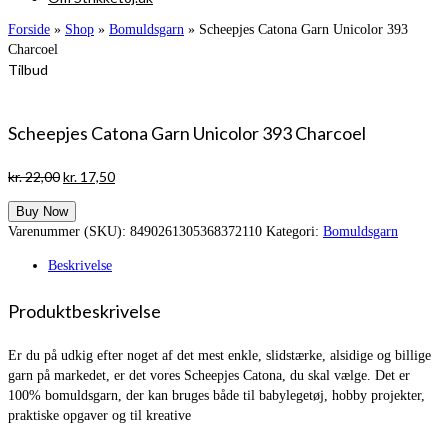
Forside
»
Shop
»
Bomuldsgarn
»
Scheepjes Catona Garn Unicolor 393
Charcoel
Tilbud
Scheepjes Catona Garn Unicolor 393 Charcoel
Den
Den
kr.
22,00
kr.
17,50
oprindelige
aktuelle
Buy Now
pris
pris
Varenummer (SKU):
8490261305368372110
Kategori:
Bomuldsgarn
var:
er:
kr. 22,00.
kr. 17,50.
Beskrivelse
Produktbeskrivelse
Er du på udkig efter noget af det mest enkle, slidstærke, alsidige og billige
garn på markedet, er det vores Scheepjes Catona, du skal vælge. Det er
100% bomuldsgarn, der kan bruges både til babylegetøj, hobby projekter,
praktiske opgaver og til kreative