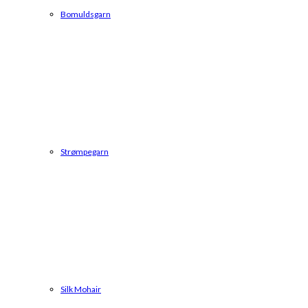
Bomuldsgarn
Strømpegarn
Silk Mohair