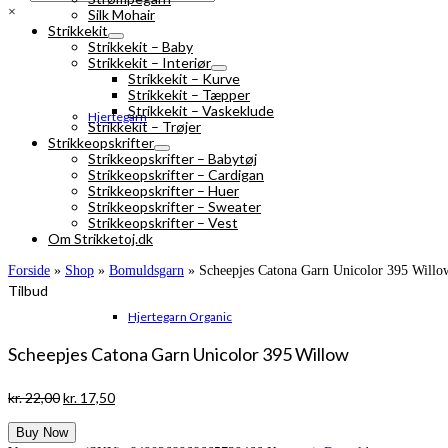
×
Silk Mohair
Strikkekit
Strikkekit – Baby
Strikkekit – Interiør
Strikkekit – Kurve
Strikkekit – Tæpper
Strikkekit – Vaskeklude
Hjertegarn
Strikkekit – Trøjer
Strikkeopskrifter
Strikkeopskrifter – Babytøj
Strikkeopskrifter – Cardigan
Strikkeopskrifter – Huer
Strikkeopskrifter – Sweater
Strikkeopskrifter – Vest
Om Strikketoj.dk
Forside
»
Shop
»
Bomuldsgarn
»
Scheepjes Catona Garn Unicolor 395 Willo
Tilbud
Hjertegarn Organic
Scheepjes Catona Garn Unicolor 395 Willow
Den
Den
kr.
22,00
kr.
17,50
oprindelige
aktuelle
Buy Now
pris
pris