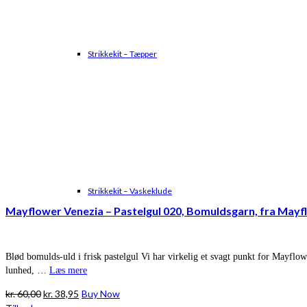
Strikkekit – Tæpper
Strikkekit – Vaskeklude
Mayflower Venezia – Pastelgul 020, Bomuldsgarn, fra Mayf
Blød bomulds-uld i frisk pastelgul Vi har virkelig et svagt punkt for Mayflo
lunhed, …
Læs mere
Den
Den
kr.
60,00
kr.
38,95
Buy Now
oprindelige
aktuelle