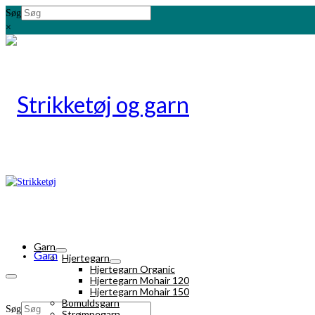
Søg
×
Garn
Garn
Hjertegarn
Hjertegarn Organic
Hjertegarn Mohair 120
Hjertegarn Mohair 150
Bomuldsgarn
Søg
Strømpegarn