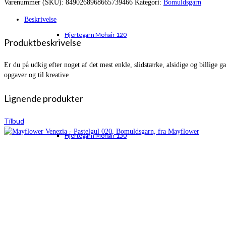
Varenummer (SKU):
8490268968665739466
Kategori:
Bomuldsgarn
var:
er:
kr. 22,00.
kr. 17,50.
Beskrivelse
Hjertegarn Mohair 120
Produktbeskrivelse
Er du på udkig efter noget af det mest enkle, slidstærke, alsidige og billige
opgaver og til kreative
Lignende produkter
Tilbud
Hjertegarn Mohair 150