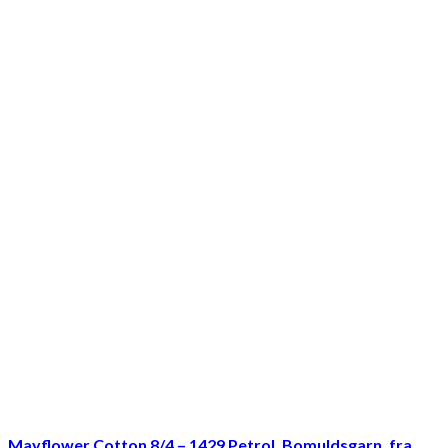
Mayflower Cotton 8/4 – 1429 Petrol, Bomuldsgarn, fra