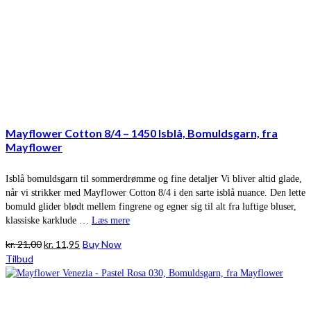
Mayflower Cotton 8/4 – 1450 Isblå, Bomuldsgarn, fra
Mayflower
Isblå bomuldsgarn til sommerdrømme og fine detaljer Vi bliver altid glade,
når vi strikker med Mayflower Cotton 8/4 i den sarte isblå nuance. Den lette
bomuld glider blødt mellem fingrene og egner sig til alt fra luftige bluser,
klassiske karklude …
Læs mere
Den
Den
kr.
21,00
kr.
11,95
Buy Now
oprindelige
aktuelle
Tilbud
pris
pris
var:
er:
kr. 21,00.
kr. 11,95.