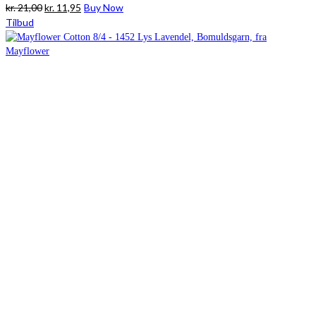
Den
Den
kr.
21,00
kr.
11,95
Buy Now
oprindelige
aktuelle
Tilbud
pris
pris
var:
er:
kr. 21,00.
kr. 11,95.