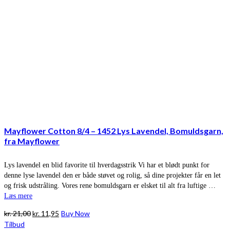
Mayflower Cotton 8/4 – 1452 Lys Lavendel, Bomuldsgarn,
fra Mayflower
Lys lavendel en blid favorite til hverdagsstrik Vi har et blødt punkt for
denne lyse lavendel den er både støvet og rolig, så dine projekter får en let
og frisk udstråling. Vores rene bomuldsgarn er elsket til alt fra luftige …
Læs mere
Den
Den
kr.
21,00
kr.
11,95
Buy Now
oprindelige
aktuelle
Tilbud