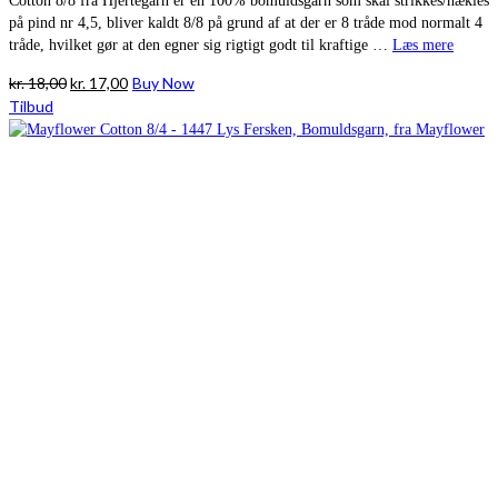
Cotton 8/8 fra Hjertegarn er en 100% bomuldsgarn som skal strikkes/hækles
på pind nr 4,5, bliver kaldt 8/8 på grund af at der er 8 tråde mod normalt 4
tråde, hvilket gør at den egner sig rigtigt godt til kraftige …
Læs mere
Den
Den
kr.
18,00
kr.
17,00
Buy Now
oprindelige
aktuelle
Tilbud
pris
pris
var:
er:
kr. 18,00.
kr. 17,00.