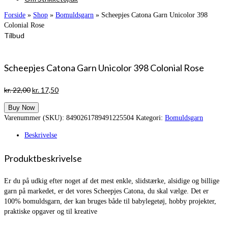
Forside
»
Shop
»
Bomuldsgarn
»
Scheepjes Catona Garn Unicolor 398
Colonial Rose
Tilbud
Scheepjes Catona Garn Unicolor 398 Colonial Rose
Den
Den
kr.
22,00
kr.
17,50
oprindelige
aktuelle
Buy Now
pris
pris
Varenummer (SKU):
8490261789491225504
Kategori:
Bomuldsgarn
var:
er:
kr. 22,00.
kr. 17,50.
Beskrivelse
Produktbeskrivelse
Er du på udkig efter noget af det mest enkle, slidstærke, alsidige og billige
garn på markedet, er det vores Scheepjes Catona, du skal vælge. Det er
100% bomuldsgarn, der kan bruges både til babylegetøj, hobby projekter,
praktiske opgaver og til kreative