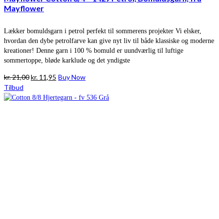
Mayflower
Lækker bomuldsgarn i petrol perfekt til sommerens projekter Vi elsker,
hvordan den dybe petrolfarve kan give nyt liv til både klassiske og moderne
kreationer! Denne garn i 100 % bomuld er uundværlig til luftige
sommertoppe, bløde karklude og det yndigste
Den
Den
kr.
21,00
kr.
11,95
Buy Now
oprindelige
aktuelle
Tilbud
pris
pris
var:
er:
kr. 21,00.
kr. 11,95.