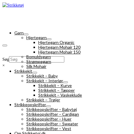
Garn
Hjertegarn
Hjertegarn Organic
Hjertegarn Mohair 120
Hjertegarn Mohair 150
Bomuldsgarn
Søg
Strømpegarn
×
Silk Mohair
Strikkekit
Strikkekit – Baby
Strikkekit – Interiør
Strikkekit – Kurve
Strikkekit – Tæpper
Strikkekit – Vaskeklude
Strikkekit – Trøjer
Strikkeopskrifter
Strikkeopskrifter – Babytøj
Strikkeopskrifter – Cardigan
Strikkeopskrifter – Huer
Strikkeopskrifter – Sweater
Strikkeopskrifter – Vest
Om Strikketoj.dk