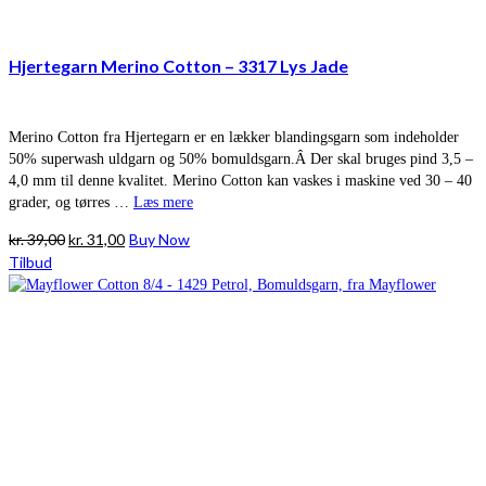
Hjertegarn Merino Cotton – 3317 Lys Jade
Merino Cotton fra Hjertegarn er en lækker blandingsgarn som indeholder
50% superwash uldgarn og 50% bomuldsgarn.Â Der skal bruges pind 3,5 –
4,0 mm til denne kvalitet. Merino Cotton kan vaskes i maskine ved 30 – 40
grader, og tørres …
Læs mere
Den
Den
kr.
39,00
kr.
31,00
Buy Now
oprindelige
aktuelle
Tilbud
pris
pris
var:
er:
kr. 39,00.
kr. 31,00.