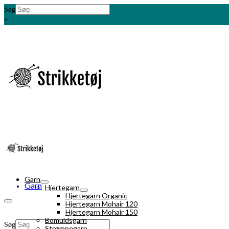
Søg
×
Garn
Garn
Hjertegarn
Hjertegarn Organic
Hjertegarn Mohair 120
Hjertegarn Mohair 150
Bomuldsgarn
Søg
Strømpegarn