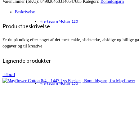
Varenummer (SKU):
8490264683140547683
Kategori:
Bomuldsgarn
var:
er:
kr. 22,00.
kr. 17,50.
Beskrivelse
Hjertegarn Mohair 120
Produktbeskrivelse
Er du på udkig efter noget af det mest enkle, slidstærke, alsidige og billige
opgaver og til kreative
Lignende produkter
Tilbud
Hjertegarn Mohair 150