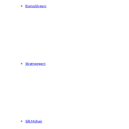
Bomuldsgarn
Strømpegarn
Silk Mohair