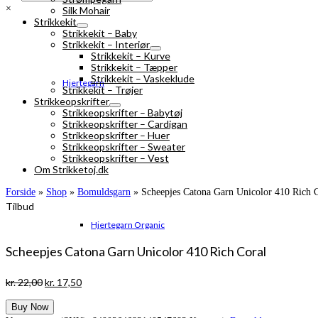
×
Silk Mohair
Strikkekit
Strikkekit – Baby
Strikkekit – Interiør
Strikkekit – Kurve
Strikkekit – Tæpper
Strikkekit – Vaskeklude
Hjertegarn
Strikkekit – Trøjer
Strikkeopskrifter
Strikkeopskrifter – Babytøj
Strikkeopskrifter – Cardigan
Strikkeopskrifter – Huer
Strikkeopskrifter – Sweater
Strikkeopskrifter – Vest
Om Strikketoj.dk
Forside
»
Shop
»
Bomuldsgarn
»
Scheepjes Catona Garn Unicolor 410 Rich 
Tilbud
Hjertegarn Organic
Scheepjes Catona Garn Unicolor 410 Rich Coral
Den
Den
kr.
22,00
kr.
17,50
oprindelige
aktuelle
Buy Now
pris
pris