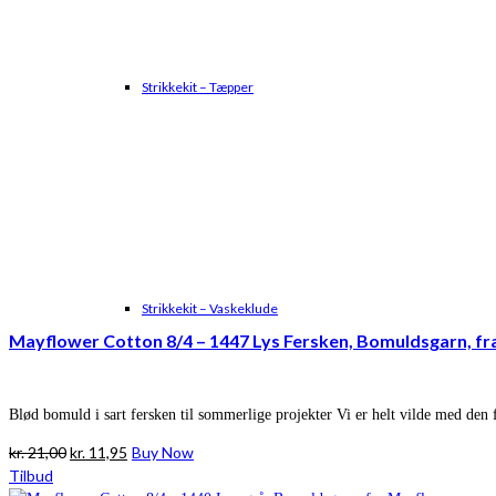
Strikkekit – Tæpper
Strikkekit – Vaskeklude
Mayflower Cotton 8/4 – 1447 Lys Fersken, Bomuldsgarn, f
Blød bomuld i sart fersken til sommerlige projekter Vi er helt vilde med den f
Den
Den
kr.
21,00
kr.
11,95
Buy Now
oprindelige
aktuelle
Tilbud
pris
pris