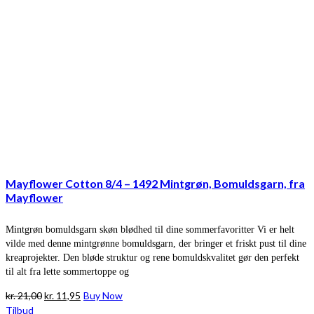
Mayflower Cotton 8/4 – 1492 Mintgrøn, Bomuldsgarn, fra
Mayflower
Mintgrøn bomuldsgarn skøn blødhed til dine sommerfavoritter Vi er helt
vilde med denne mintgrønne bomuldsgarn, der bringer et friskt pust til dine
kreaprojekter. Den bløde struktur og rene bomuldskvalitet gør den perfekt
til alt fra lette sommertoppe og
Den
Den
kr.
21,00
kr.
11,95
Buy Now
oprindelige
aktuelle
Tilbud