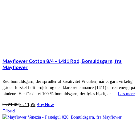
Mayflower Cotton 8/4 – 1411 Rød, Bomuldsgarn, fra
Mayflower
Rød bomuldsgarn, der sprudler af kreativitet Vi elsker, når et garn virkelig
gør en forskel i dit projekt og den klare røde nuance (1411) er ren energi på
pindene. Her får du et 100 % bomuldsgarn, der føles blødt, er …
Læs mere
Den
Den
kr.
21,00
kr.
11,95
Buy Now
oprindelige
aktuelle
Tilbud
pris
pris
var:
er:
kr. 21,00.
kr. 11,95.