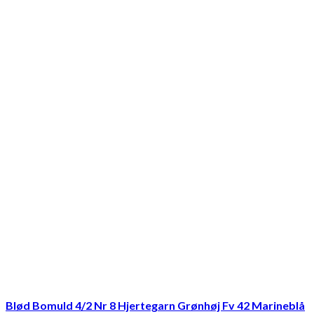
Blød Bomuld 4/2 Nr 8 Hjertegarn Grønhøj Fv 42 Marineblå