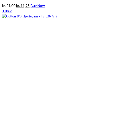
Den
Den
kr.
21,00
kr.
11,95
Buy Now
oprindelige
aktuelle
Tilbud
pris
pris
var:
er:
kr. 21,00.
kr. 11,95.