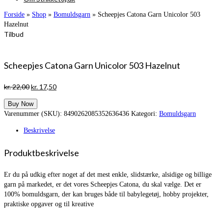
Forside
»
Shop
»
Bomuldsgarn
»
Scheepjes Catona Garn Unicolor 503
Hazelnut
Tilbud
Scheepjes Catona Garn Unicolor 503 Hazelnut
Den
Den
kr.
22,00
kr.
17,50
oprindelige
aktuelle
Buy Now
pris
pris
Varenummer (SKU):
8490262085352636436
Kategori:
Bomuldsgarn
var:
er:
kr. 22,00.
kr. 17,50.
Beskrivelse
Produktbeskrivelse
Er du på udkig efter noget af det mest enkle, slidstærke, alsidige og billige
garn på markedet, er det vores Scheepjes Catona, du skal vælge. Det er
100% bomuldsgarn, der kan bruges både til babylegetøj, hobby projekter,
praktiske opgaver og til kreative