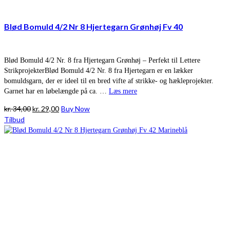
Blød Bomuld 4/2 Nr 8 Hjertegarn Grønhøj Fv 40
Blød Bomuld 4/2 Nr. 8 fra Hjertegarn Grønhøj – Perfekt til Lettere
StrikprojekterBlød Bomuld 4/2 Nr. 8 fra Hjertegarn er en lækker
bomuldsgarn, der er ideel til en bred vifte af strikke- og hækleprojekter.
Garnet har en løbelængde på ca. …
Læs mere
Den
Den
kr.
34,00
kr.
29,00
Buy Now
oprindelige
aktuelle
Tilbud
pris
pris
var:
er:
kr. 34,00.
kr. 29,00.