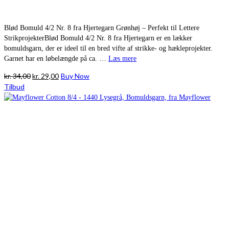
Blød Bomuld 4/2 Nr. 8 fra Hjertegarn Grønhøj – Perfekt til Lettere
StrikprojekterBlød Bomuld 4/2 Nr. 8 fra Hjertegarn er en lækker
bomuldsgarn, der er ideel til en bred vifte af strikke- og hækleprojekter.
Garnet har en løbelængde på ca. …
Læs mere
Den
Den
kr.
34,00
kr.
29,00
Buy Now
oprindelige
aktuelle
Tilbud
pris
pris
var:
er:
kr. 34,00.
kr. 29,00.