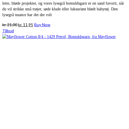
lette, bløde projekter, og vores lysegrå bomuldsgarn er en sand favorit, når
du vil strikke små trøjer, søde klude eller luksuriøst blødt babytøj. Den
lysegrå nuance har det der roli
Den
Den
kr.
21,00
kr.
11,95
Buy Now
oprindelige
aktuelle
Tilbud
pris
pris
var:
er:
kr. 21,00.
kr. 11,95.