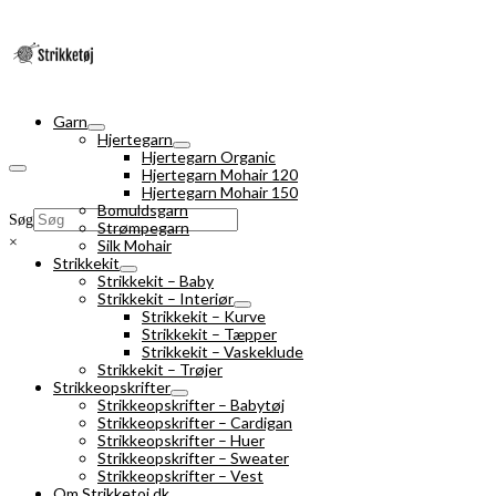
Garn
Hjertegarn
Hjertegarn Organic
Hjertegarn Mohair 120
Hjertegarn Mohair 150
Bomuldsgarn
Søg
Strømpegarn
×
Silk Mohair
Strikkekit
Strikkekit – Baby
Strikkekit – Interiør
Strikkekit – Kurve
Strikkekit – Tæpper
Strikkekit – Vaskeklude
Strikkekit – Trøjer
Strikkeopskrifter
Strikkeopskrifter – Babytøj
Strikkeopskrifter – Cardigan
Strikkeopskrifter – Huer
Strikkeopskrifter – Sweater
Strikkeopskrifter – Vest
Om Strikketoj.dk