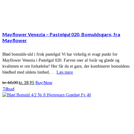
Mayflower Venezia – Pastelgul 020, Bomuldsgarn, fra
Mayflower
Blød bomulds-uld i frisk pastelgul Vi har virkelig et svagt punkt for
Mayflower Venezia i Pastelgul 020. Farven oser af forår og glæde og
kvaliteten er ren forkælelse! Her får du et garn, der kombinerer bomuldens
blødhed med uldens lunhed, …
Læs mere
Den
Den
kr.
60,00
kr.
38,95
Buy Now
oprindelige
aktuelle
Tilbud
pris
pris
var:
er:
kr. 60,00.
kr. 38,95.