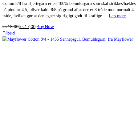
Cotton 8/8 fra Hjertegarn er en 100% bomuldsgarn som skal strikkes/hækles
på pind nr 4,5, bliver kaldt 8/8 på grund af at der er 8 tråde mod normalt 4
tråde, hvilket gør at den egner sig rigtigt godt til kraftige …
Læs mere
Den
Den
kr.
18,00
kr.
17,00
Buy Now
oprindelige
aktuelle
Tilbud
pris
pris
var:
er:
kr. 18,00.
kr. 17,00.