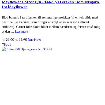
Mayflower Cotton 8/4 – 1447 Lys Fersken, Bomuldsgarn,
fra Mayflower
Blød bomuld i sart fersken til sommerlige projekter Vi er helt vilde med
den fine Lys Fersken, som bringer et strejf af solskin ind i ethvert
strikketøj. Garnet føles skønt blødt mellem hænderne og farven er så rolig,
at den …
Læs mere
Den
Den
kr.
21,00
kr.
11,95
Buy Now
oprindelige
aktuelle
Tilbud
pris
pris
var:
er:
kr. 21,00.
kr. 11,95.