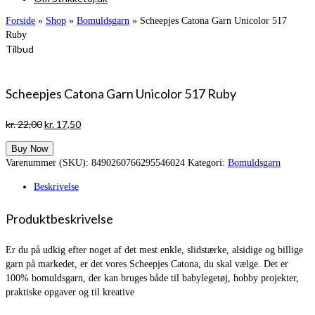
Forside
»
Shop
»
Bomuldsgarn
»
Scheepjes Catona Garn Unicolor 517
Ruby
Tilbud
Scheepjes Catona Garn Unicolor 517 Ruby
Den
Den
kr.
22,00
kr.
17,50
oprindelige
aktuelle
Buy Now
pris
pris
Varenummer (SKU):
8490260766295546024
Kategori:
Bomuldsgarn
var:
er:
kr. 22,00.
kr. 17,50.
Beskrivelse
Produktbeskrivelse
Er du på udkig efter noget af det mest enkle, slidstærke, alsidige og billige
garn på markedet, er det vores Scheepjes Catona, du skal vælge. Det er
100% bomuldsgarn, der kan bruges både til babylegetøj, hobby projekter,
praktiske opgaver og til kreative