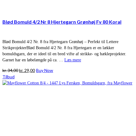
Blød Bomuld 4/2 Nr 8 Hjertegarn Grønhøj Fv 80 Koral
Blød Bomuld 4/2 Nr. 8 fra Hjertegarn Grønhøj – Perfekt til Lettere
StrikprojekterBlød Bomuld 4/2 Nr. 8 fra Hjertegarn er en lækker
bomuldsgarn, der er ideel til en bred vifte af strikke- og hækleprojekter.
Garnet har en løbelængde på ca. …
Læs mere
Den
Den
kr.
34,00
kr.
29,00
Buy Now
oprindelige
aktuelle
Tilbud
pris
pris
var:
er:
kr. 34,00.
kr. 29,00.