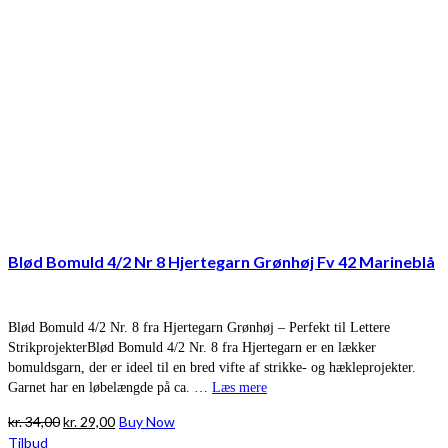
Blød Bomuld 4/2 Nr 8 Hjertegarn Grønhøj Fv 42 Marineblå
Blød Bomuld 4/2 Nr. 8 fra Hjertegarn Grønhøj – Perfekt til Lettere
StrikprojekterBlød Bomuld 4/2 Nr. 8 fra Hjertegarn er en lækker
bomuldsgarn, der er ideel til en bred vifte af strikke- og hækleprojekter.
Garnet har en løbelængde på ca. …
Læs mere
Den
Den
kr.
34,00
kr.
29,00
Buy Now
oprindelige
aktuelle
Tilbud