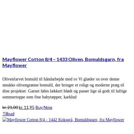
Mayflower Cotton 8/4 – 1433 Oliven, Bomuldsgarn, fra
Mayflower
Olivenfarvet bomuld til håndarbejde med ro Vi glæder os over denne
smukke olivengrønne bomuld, der bringer et roligt og moderne præg til
dine projekter. Garnet føles lækkert blødt og passer lige så godt til luftige
sommertoppe som fine babytæpper, karklud
Den
Den
kr.
21,00
kr.
11,95
Buy Now
oprindelige
aktuelle
Tilbud
pris
pris
var:
er:
kr. 21,00.
kr. 11,95.