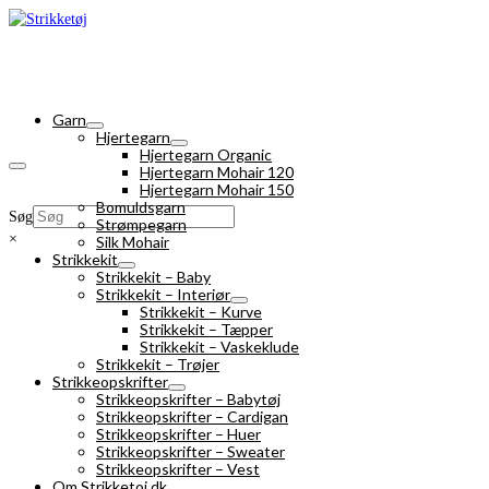
Garn
Hjertegarn
Hjertegarn Organic
Hjertegarn Mohair 120
Hjertegarn Mohair 150
Bomuldsgarn
Søg
Strømpegarn
×
Silk Mohair
Strikkekit
Strikkekit – Baby
Strikkekit – Interiør
Strikkekit – Kurve
Strikkekit – Tæpper
Strikkekit – Vaskeklude
Strikkekit – Trøjer
Strikkeopskrifter
Strikkeopskrifter – Babytøj
Strikkeopskrifter – Cardigan
Strikkeopskrifter – Huer
Strikkeopskrifter – Sweater
Strikkeopskrifter – Vest
Om Strikketoj.dk