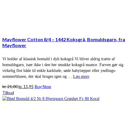
Mayflower Cotton 8/4 – 1442 Koksgrå, Bomuldsgarn, fra
Mayflower
Vi holder af klassisk bomuld i dyb koksgrå Vi bliver aldrig trætte af
bomuldsgarn, især ikke i den her smukke koksgrå nuance. Farven gør sig
virkelig flot både til enkle karklude, søde babytæpper eller yndlings-
sommerblusen, der skal bruges igen og …
Læs mere
Den
Den
kr.
21,00
kr.
11,95
Buy Now
oprindelige
aktuelle
Tilbud
pris
pris
var:
er:
kr. 21,00.
kr. 11,95.