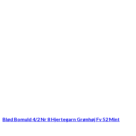
Blød Bomuld 4/2 Nr 8 Hjertegarn Grønhøj Fv 52 Mint