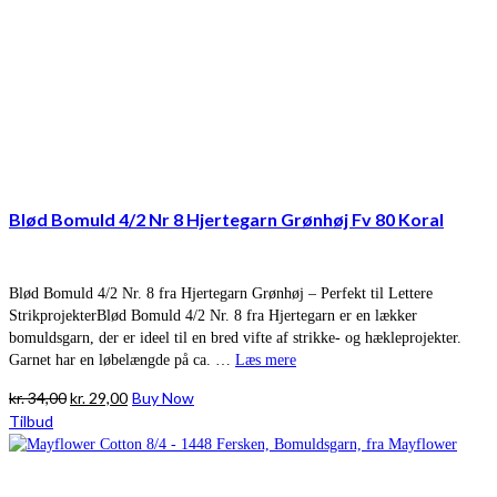
Blød Bomuld 4/2 Nr 8 Hjertegarn Grønhøj Fv 80 Koral
Blød Bomuld 4/2 Nr. 8 fra Hjertegarn Grønhøj – Perfekt til Lettere
StrikprojekterBlød Bomuld 4/2 Nr. 8 fra Hjertegarn er en lækker
bomuldsgarn, der er ideel til en bred vifte af strikke- og hækleprojekter.
Garnet har en løbelængde på ca. …
Læs mere
Den
Den
kr.
34,00
kr.
29,00
Buy Now
oprindelige
aktuelle
Tilbud
pris
pris
var:
er:
kr. 34,00.
kr. 29,00.