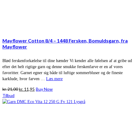
Mayflower Cotton 8/4 – 1448 Fersken, Bomuldsgarn, fra
Mayflower
Blød ferskenforkælelse til dine hænder Vi kender alle følelsen af at gribe ud
efter det helt rigtige garn og denne smukke ferskenfarve er en af vores
favoritter. Garnet egner sig både til luftige sommerbluser og de fineste
karklude, hvor farven …
Læs mere
Den
Den
kr.
21,00
kr.
11,95
Buy Now
oprindelige
aktuelle
Tilbud
pris
pris
var:
er:
kr. 21,00.
kr. 11,95.