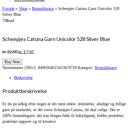
Forside
»
Shop
»
Bomuldsgarn
»
Scheepjes Catona Garn Unicolor 528
Silver Blue
Tilbud
Scheepjes Catona Garn Unicolor 528 Silver Blue
Den
Den
kr.
22,00
kr.
17,50
oprindelige
aktuelle
Buy Now
pris
pris
Varenummer (SKU):
8490264025423670720
Kategori:
Bomuldsgarn
var:
er:
kr. 22,00.
kr. 17,50.
Beskrivelse
Produktbeskrivelse
Er du på udkig efter noget af det mest enkle, slidstærke, alsidige og billige
garn på markedet, er det vores Scheepjes Catona, du skal vælge. Det er
100% bomuldsgarn, der kan bruges både til babylegetøj, hobby projekter,
praktiske opgaver og til kreative