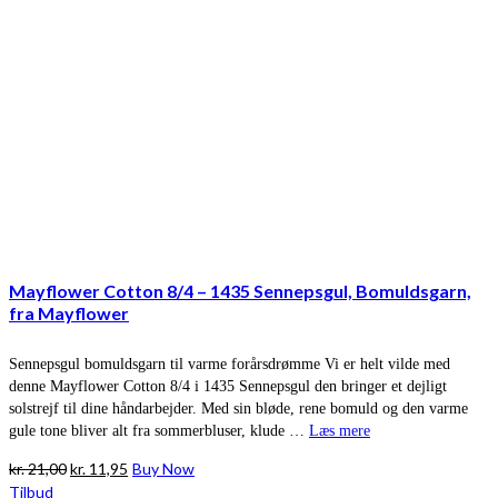
Mayflower Cotton 8/4 – 1435 Sennepsgul, Bomuldsgarn,
fra Mayflower
Sennepsgul bomuldsgarn til varme forårsdrømme Vi er helt vilde med
denne Mayflower Cotton 8/4 i 1435 Sennepsgul den bringer et dejligt
solstrejf til dine håndarbejder. Med sin bløde, rene bomuld og den varme
gule tone bliver alt fra sommerbluser, klude …
Læs mere
Den
Den
kr.
21,00
kr.
11,95
Buy Now
oprindelige
aktuelle
Tilbud