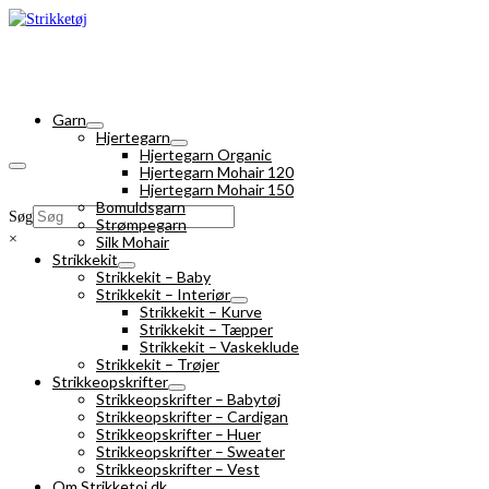
Garn
Hjertegarn
Hjertegarn Organic
Hjertegarn Mohair 120
Hjertegarn Mohair 150
Bomuldsgarn
Søg
Strømpegarn
×
Silk Mohair
Strikkekit
Strikkekit – Baby
Strikkekit – Interiør
Strikkekit – Kurve
Strikkekit – Tæpper
Strikkekit – Vaskeklude
Strikkekit – Trøjer
Strikkeopskrifter
Strikkeopskrifter – Babytøj
Strikkeopskrifter – Cardigan
Strikkeopskrifter – Huer
Strikkeopskrifter – Sweater
Strikkeopskrifter – Vest
Om Strikketoj.dk