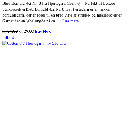
Blød Bomuld 4/2 Nr. 8 fra Hjertegarn Grønhøj – Perfekt til Lettere
StrikprojekterBlød Bomuld 4/2 Nr. 8 fra Hjertegarn er en lækker
bomuldsgarn, der er ideel til en bred vifte af strikke- og hækleprojekter.
Garnet har en løbelængde på ca. …
Læs mere
Den
Den
kr.
34,00
kr.
29,00
Buy Now
oprindelige
aktuelle
Tilbud
pris
pris
var:
er:
kr. 34,00.
kr. 29,00.