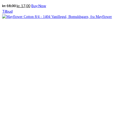
Den
Den
kr.
18,00
kr.
17,00
Buy Now
oprindelige
aktuelle
Tilbud
pris
pris
var:
er:
kr. 18,00.
kr. 17,00.