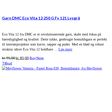
Garn DMC Eco Vita 12 250 G Fv 121 Lysgrå
Eco Vita 12 fra DMC er et revolutionerende garn, skabt med fokus på
bæredygtighed og kvalitet. Dette tykke, genbrugte bomuldsgarn er perfekt
til interiørprojekter som kurve, tæpper og puder. Med en blød og robust
struktur sikrer Eco Vita 12 holdbare …
Læs mere
Den
Den
kr.
95,00
kr.
85,00
Buy Now
oprindelige
aktuelle
Tilbud
pris
pris
var:
er:
kr. 95,00.
kr. 85,00.