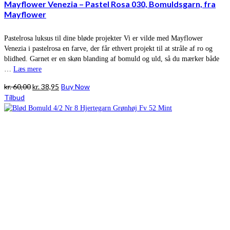
Mayflower Venezia – Pastel Rosa 030, Bomuldsgarn, fra
Mayflower
Pastelrosa luksus til dine bløde projekter Vi er vilde med Mayflower
Venezia i pastelrosa en farve, der får ethvert projekt til at stråle af ro og
blidhed. Garnet er en skøn blanding af bomuld og uld, så du mærker både
…
Læs mere
Den
Den
kr.
60,00
kr.
38,95
Buy Now
oprindelige
aktuelle
Tilbud
pris
pris
var:
er:
kr. 60,00.
kr. 38,95.