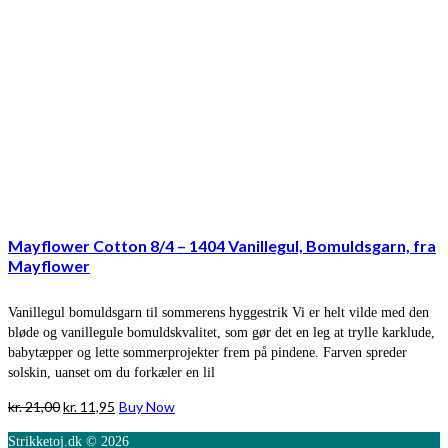
Mayflower Cotton 8/4 – 1404 Vanillegul, Bomuldsgarn, fra
Mayflower
Vanillegul bomuldsgarn til sommerens hyggestrik Vi er helt vilde med den
bløde og vanillegule bomuldskvalitet, som gør det en leg at trylle karklude,
babytæpper og lette sommerprojekter frem på pindene. Farven spreder
solskin, uanset om du forkæler en lil
Den
Den
kr.
21,00
kr.
11,95
Buy Now
oprindelige
aktuelle
Strikketoj.dk © 2026
pris
pris