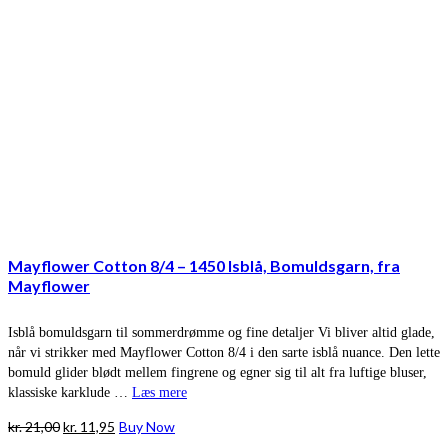
Mayflower Cotton 8/4 – 1450 Isblå, Bomuldsgarn, fra
Mayflower
Isblå bomuldsgarn til sommerdrømme og fine detaljer Vi bliver altid glade,
når vi strikker med Mayflower Cotton 8/4 i den sarte isblå nuance. Den lette
bomuld glider blødt mellem fingrene og egner sig til alt fra luftige bluser,
klassiske karklude …
Læs mere
Den
Den
kr.
21,00
kr.
11,95
Buy Now
oprindelige
aktuelle