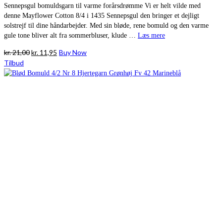
Sennepsgul bomuldsgarn til varme forårsdrømme Vi er helt vilde med
denne Mayflower Cotton 8/4 i 1435 Sennepsgul den bringer et dejligt
solstrejf til dine håndarbejder. Med sin bløde, rene bomuld og den varme
gule tone bliver alt fra sommerbluser, klude …
Læs mere
Den
Den
kr.
21,00
kr.
11,95
Buy Now
oprindelige
aktuelle
Tilbud
pris
pris
var:
er:
kr. 21,00.
kr. 11,95.