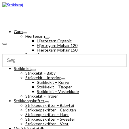
Garn
Hjertegarn
Hjertegarn Organic
Hjertegarn Mohair 120
Hjertegarn Mohair 150
Bomuldsgarn
Strømpegarn
Silk Mohair
Strikkekit
Strikkekit – Baby
Strikkekit – Interiør
Strikkekit – Kurve
Strikkekit – Tæpper
Strikkekit – Vaskeklude
Strikkekit – Trøjer
Strikkeopskrifter
Strikkeopskrifter – Babytøj
Strikkeopskrifter – Cardigan
Strikkeopskrifter – Huer
Strikkeopskrifter – Sweater
Strikkeopskrifter – Vest
Om Strikketoj.dk