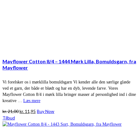
Mayflower Cotton 8/4 – 1444 Mørk Lilla, Bomuldsgarn, fra
Mayflower
Vi forelsker os i mørklilla bomuldsgarn Vi kender alle den særlige glæde
ved et garn, der både er blødt og har en dyb, levende farve. Vores
Mayflower Cotton 8/4 i mørk lilla bringer masser af personlighed ind i dine
kreative …
Læs mere
Den
Den
kr.
21,00
kr.
11,95
Buy Now
oprindelige
aktuelle
Tilbud
pris
pris
var:
er:
kr. 21,00.
kr. 11,95.