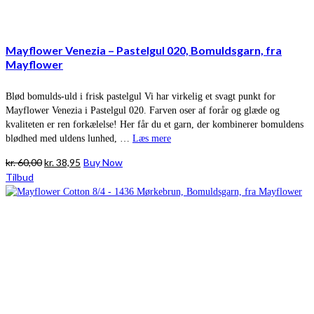
Mayflower Venezia – Pastelgul 020, Bomuldsgarn, fra
Mayflower
Blød bomulds-uld i frisk pastelgul Vi har virkelig et svagt punkt for
Mayflower Venezia i Pastelgul 020. Farven oser af forår og glæde og
kvaliteten er ren forkælelse! Her får du et garn, der kombinerer bomuldens
blødhed med uldens lunhed, …
Læs mere
Den
Den
kr.
60,00
kr.
38,95
Buy Now
oprindelige
aktuelle
Tilbud
pris
pris
var:
er:
kr. 60,00.
kr. 38,95.