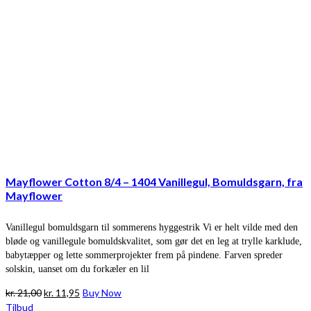
Mayflower Cotton 8/4 – 1404 Vanillegul, Bomuldsgarn, fra
Mayflower
Vanillegul bomuldsgarn til sommerens hyggestrik Vi er helt vilde med den
bløde og vanillegule bomuldskvalitet, som gør det en leg at trylle karklude,
babytæpper og lette sommerprojekter frem på pindene. Farven spreder
solskin, uanset om du forkæler en lil
Den
Den
kr.
21,00
kr.
11,95
Buy Now
oprindelige
aktuelle
Tilbud