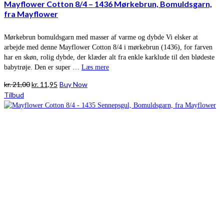
Mayflower Cotton 8/4 – 1436 Mørkebrun, Bomuldsgarn,
fra Mayflower
Mørkebrun bomuldsgarn med masser af varme og dybde Vi elsker at
arbejde med denne Mayflower Cotton 8/4 i mørkebrun (1436), for farven
har en skøn, rolig dybde, der klæder alt fra enkle karklude til den blødeste
babytrøje. Den er super …
Læs mere
Den
Den
kr.
21,00
kr.
11,95
Buy Now
oprindelige
aktuelle
Tilbud
pris
pris
var:
er:
kr. 21,00.
kr. 11,95.