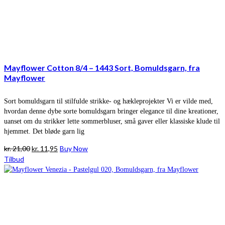
Mayflower Cotton 8/4 – 1443 Sort, Bomuldsgarn, fra
Mayflower
Sort bomuldsgarn til stilfulde strikke- og hækleprojekter Vi er vilde med,
hvordan denne dybe sorte bomuldsgarn bringer elegance til dine kreationer,
uanset om du strikker lette sommerbluser, små gaver eller klassiske klude til
hjemmet. Det bløde garn lig
Den
Den
kr.
21,00
kr.
11,95
Buy Now
oprindelige
aktuelle
Tilbud
pris
pris
var:
er:
kr. 21,00.
kr. 11,95.