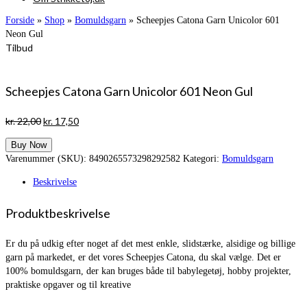
Forside
»
Shop
»
Bomuldsgarn
»
Scheepjes Catona Garn Unicolor 601
Neon Gul
Tilbud
Scheepjes Catona Garn Unicolor 601 Neon Gul
Den
Den
kr.
22,00
kr.
17,50
oprindelige
aktuelle
Buy Now
pris
pris
Varenummer (SKU):
8490265573298292582
Kategori:
Bomuldsgarn
var:
er:
kr. 22,00.
kr. 17,50.
Beskrivelse
Produktbeskrivelse
Er du på udkig efter noget af det mest enkle, slidstærke, alsidige og billige
garn på markedet, er det vores Scheepjes Catona, du skal vælge. Det er
100% bomuldsgarn, der kan bruges både til babylegetøj, hobby projekter,
praktiske opgaver og til kreative