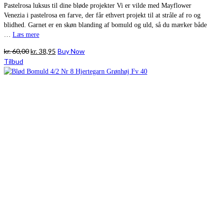
Pastelrosa luksus til dine bløde projekter Vi er vilde med Mayflower
Venezia i pastelrosa en farve, der får ethvert projekt til at stråle af ro og
blidhed. Garnet er en skøn blanding af bomuld og uld, så du mærker både
…
Læs mere
Den
Den
kr.
60,00
kr.
38,95
Buy Now
oprindelige
aktuelle
Tilbud
pris
pris
var:
er:
kr. 60,00.
kr. 38,95.