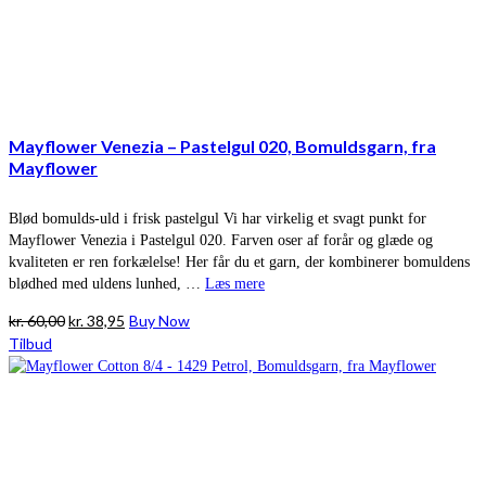
Mayflower Venezia – Pastelgul 020, Bomuldsgarn, fra
Mayflower
Blød bomulds-uld i frisk pastelgul Vi har virkelig et svagt punkt for
Mayflower Venezia i Pastelgul 020. Farven oser af forår og glæde og
kvaliteten er ren forkælelse! Her får du et garn, der kombinerer bomuldens
blødhed med uldens lunhed, …
Læs mere
Den
Den
kr.
60,00
kr.
38,95
Buy Now
oprindelige
aktuelle
Tilbud
pris
pris
var:
er:
kr. 60,00.
kr. 38,95.