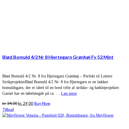
Blød Bomuld 4/2 Nr 8 Hjertegarn Grønhøj Fv 52 Mint
Blød Bomuld 4/2 Nr. 8 fra Hjertegarn Grønhøj – Perfekt til Lettere
StrikprojekterBlød Bomuld 4/2 Nr. 8 fra Hjertegarn er en lækker
bomuldsgarn, der er ideel til en bred vifte af strikke- og hækleprojekter.
Garnet har en løbelængde på ca. …
Læs mere
Den
Den
kr.
34,00
kr.
29,00
Buy Now
oprindelige
aktuelle
Tilbud
pris
pris
var:
er:
kr. 34,00.
kr. 29,00.