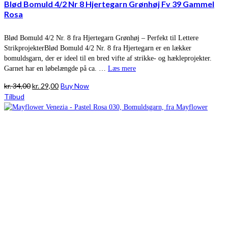
Blød Bomuld 4/2 Nr 8 Hjertegarn Grønhøj Fv 39 Gammel
Rosa
Blød Bomuld 4/2 Nr. 8 fra Hjertegarn Grønhøj – Perfekt til Lettere
StrikprojekterBlød Bomuld 4/2 Nr. 8 fra Hjertegarn er en lækker
bomuldsgarn, der er ideel til en bred vifte af strikke- og hækleprojekter.
Garnet har en løbelængde på ca. …
Læs mere
Den
Den
kr.
34,00
kr.
29,00
Buy Now
oprindelige
aktuelle
Tilbud
pris
pris
var:
er:
kr. 34,00.
kr. 29,00.