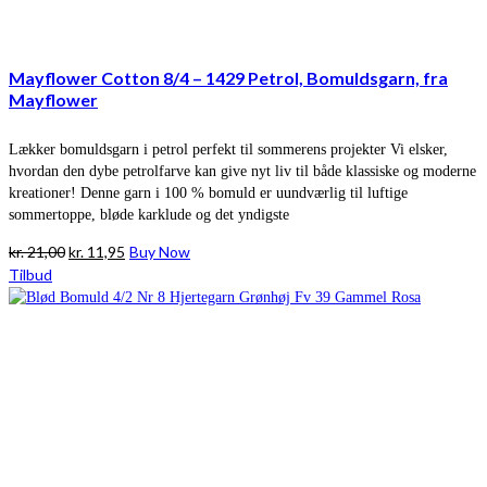
Mayflower Cotton 8/4 – 1429 Petrol, Bomuldsgarn, fra
Mayflower
Lækker bomuldsgarn i petrol perfekt til sommerens projekter Vi elsker,
hvordan den dybe petrolfarve kan give nyt liv til både klassiske og moderne
kreationer! Denne garn i 100 % bomuld er uundværlig til luftige
sommertoppe, bløde karklude og det yndigste
Den
Den
kr.
21,00
kr.
11,95
Buy Now
oprindelige
aktuelle
Tilbud
pris
pris
var:
er:
kr. 21,00.
kr. 11,95.