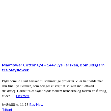
Mayflower Cotton 8/4 – 1447 Lys Fersken, Bomuldsgarn,
fra Mayflower
Blød bomuld i sart fersken til sommerlige projekter Vi er helt vilde med
den fine Lys Fersken, som bringer et strejf af solskin ind i ethvert
strikketøj. Garnet føles skønt blødt mellem hænderne og farven er så rolig,
at den …
Læs mere
Den
Den
kr.
21,00
kr.
11,95
Buy Now
oprindelige
aktuelle
Tilbud