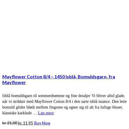
Mayflower Cotton 8/4 – 1450 Isblå, Bomuldsgarn, fra
Mayflower
Isblå bomuldsgarn til sommerdrømme og fine detaljer Vi bliver altid glade,
når vi strikker med Mayflower Cotton 8/4 i den sarte isblå nuance. Den lette
bomuld glider blødt mellem fingrene og egner sig til alt fra luftige bluser,
klassiske karklude …
Læs mere
Den
Den
kr.
21,00
kr.
11,95
Buy Now
oprindelige
aktuelle