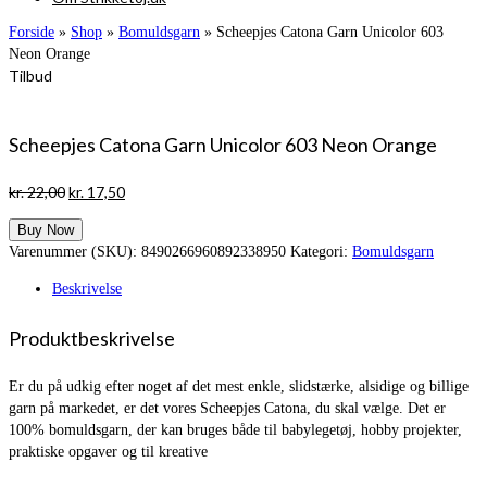
Forside
»
Shop
»
Bomuldsgarn
»
Scheepjes Catona Garn Unicolor 603
Neon Orange
Tilbud
Scheepjes Catona Garn Unicolor 603 Neon Orange
Den
Den
kr.
22,00
kr.
17,50
oprindelige
aktuelle
Buy Now
pris
pris
Varenummer (SKU):
8490266960892338950
Kategori:
Bomuldsgarn
var:
er:
kr. 22,00.
kr. 17,50.
Beskrivelse
Produktbeskrivelse
Er du på udkig efter noget af det mest enkle, slidstærke, alsidige og billige
garn på markedet, er det vores Scheepjes Catona, du skal vælge. Det er
100% bomuldsgarn, der kan bruges både til babylegetøj, hobby projekter,
praktiske opgaver og til kreative