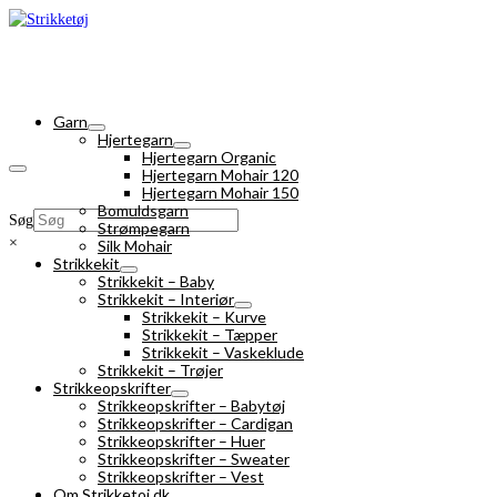
Garn
Hjertegarn
Hjertegarn Organic
Hjertegarn Mohair 120
Hjertegarn Mohair 150
Bomuldsgarn
Søg
Strømpegarn
×
Silk Mohair
Strikkekit
Strikkekit – Baby
Strikkekit – Interiør
Strikkekit – Kurve
Strikkekit – Tæpper
Strikkekit – Vaskeklude
Strikkekit – Trøjer
Strikkeopskrifter
Strikkeopskrifter – Babytøj
Strikkeopskrifter – Cardigan
Strikkeopskrifter – Huer
Strikkeopskrifter – Sweater
Strikkeopskrifter – Vest
Om Strikketoj.dk