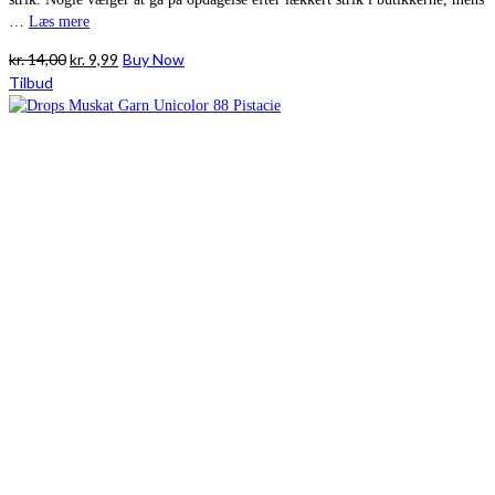
…
Læs mere
Den
Den
kr.
14,00
kr.
9,99
Buy Now
oprindelige
aktuelle
Tilbud
pris
pris
var:
er:
kr. 14,00.
kr. 9,99.