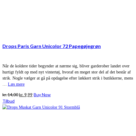
Drops Paris Garn Unicolor 72 Papegøjegrøn
Når de koldere tider begynder at nærme sig, bliver garderober landet over
hurtigt fyldt op med nyt vintertøj, hvoraf en meget stor del af det består af
strik. Nogle vælger at gå på opdagelse efter lækkert strik i butikkerne, mens
…
Læs mere
Den
Den
kr.
14,00
kr.
9,99
Buy Now
oprindelige
aktuelle
Tilbud
pris
pris
var:
er:
kr. 14,00.
kr. 9,99.