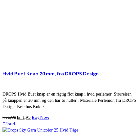
Hvid Buet Knap 20 mm, fra DROPS Design
DROPS Hvid Buet knap er en rigtig flot knap i hvid perlemor. Størrelsen
på knappen er 20 mm og den har to huller., Materiale:Perlemor, fra DROPS
Design. Køb hos Kukuk.
Den
Den
kr.
6,00
kr.
1,95
Buy Now
oprindelige
aktuelle
Tilbud
pris
pris
var:
er: