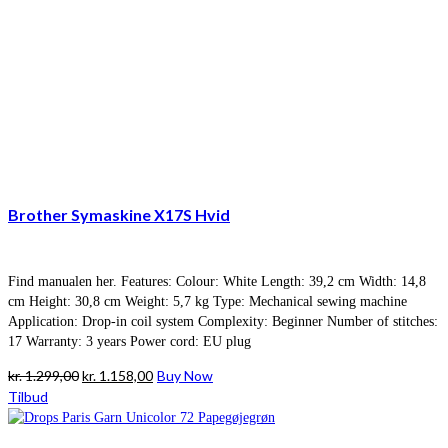
Brother Symaskine X17S Hvid
Find manualen her. Features: Colour: White Length: 39,2 cm Width: 14,8
cm Height: 30,8 cm Weight: 5,7 kg Type: Mechanical sewing machine
Application: Drop-in coil system Complexity: Beginner Number of stitches:
17 Warranty: 3 years Power cord: EU plug
Den
Den
kr.
1.299,00
kr.
1.158,00
Buy Now
oprindelige
aktuelle
Tilbud
pris
pris
var:
er: