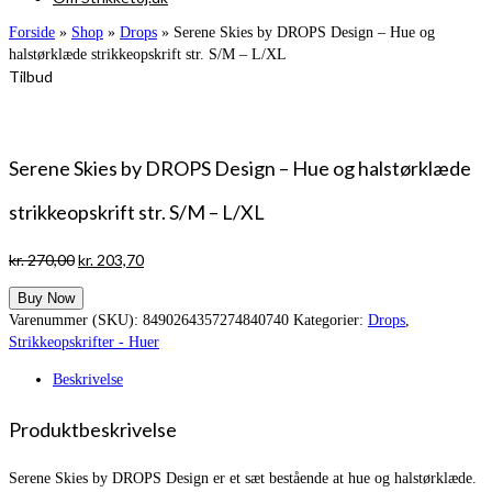
Forside
»
Shop
»
Drops
»
Serene Skies by DROPS Design – Hue og
halstørklæde strikkeopskrift str. S/M – L/XL
Tilbud
Serene Skies by DROPS Design – Hue og halstørklæde
strikkeopskrift str. S/M – L/XL
Den
Den
kr.
270,00
kr.
203,70
oprindelige
aktuelle
Buy Now
pris
pris
Varenummer (SKU):
8490264357274840740
Kategorier:
Drops
,
var:
er:
Strikkeopskrifter - Huer
kr. 270,00.
kr. 203,70.
Beskrivelse
Produktbeskrivelse
Serene Skies by DROPS Design er et sæt bestående at hue og halstørklæde.