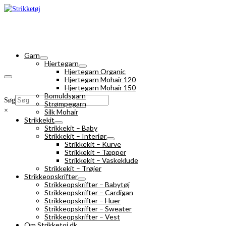
Garn
Hjertegarn
Hjertegarn Organic
Hjertegarn Mohair 120
Hjertegarn Mohair 150
Bomuldsgarn
Søg
Strømpegarn
×
Silk Mohair
Strikkekit
Strikkekit – Baby
Strikkekit – Interiør
Strikkekit – Kurve
Strikkekit – Tæpper
Strikkekit – Vaskeklude
Strikkekit – Trøjer
Strikkeopskrifter
Strikkeopskrifter – Babytøj
Strikkeopskrifter – Cardigan
Strikkeopskrifter – Huer
Strikkeopskrifter – Sweater
Strikkeopskrifter – Vest
Om Strikketoj.dk