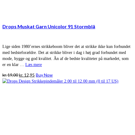
Drops Muskat Garn Unicolor 91 Stormblå
Lige siden 1980’ernes strikkeboom bliver det at strikke ikke kun forbundet
med bedsteforældre. Det at strikke bliver i dag i høj grad forbundet med
mode, hygge og god kvalitet. Ãn af de bedste kvaliteter på markedet, som
er en klar …
Læs mere
Den
Den
kr.
19,00
kr.
12,95
Buy Now
oprindelige
aktuelle
pris
pris
var:
er:
kr. 19,00.
kr. 12,95.