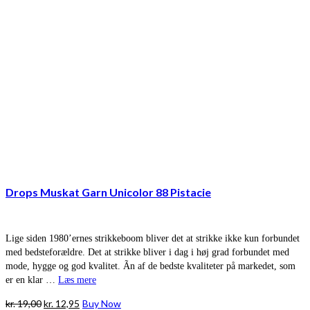
Drops Muskat Garn Unicolor 88 Pistacie
Lige siden 1980’ernes strikkeboom bliver det at strikke ikke kun forbundet
med bedsteforældre. Det at strikke bliver i dag i høj grad forbundet med
mode, hygge og god kvalitet. Ãn af de bedste kvaliteter på markedet, som
er en klar …
Læs mere
Den
Den
kr.
19,00
kr.
12,95
Buy Now