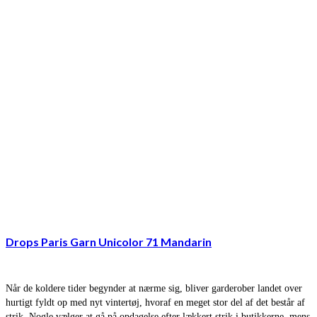
Drops Paris Garn Unicolor 71 Mandarin
Når de koldere tider begynder at nærme sig, bliver garderober landet over
hurtigt fyldt op med nyt vintertøj, hvoraf en meget stor del af det består af
strik. Nogle vælger at gå på opdagelse efter lækkert strik i butikkerne, mens