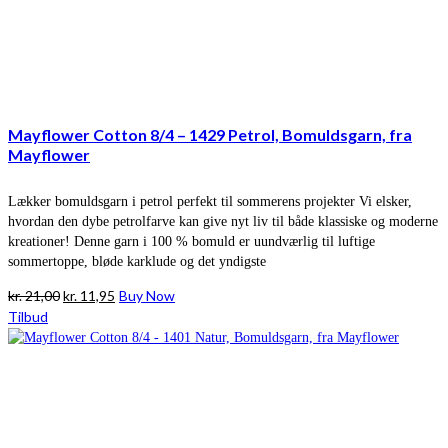
Mayflower Cotton 8/4 – 1429 Petrol, Bomuldsgarn, fra
Mayflower
Lækker bomuldsgarn i petrol perfekt til sommerens projekter Vi elsker,
hvordan den dybe petrolfarve kan give nyt liv til både klassiske og moderne
kreationer! Denne garn i 100 % bomuld er uundværlig til luftige
sommertoppe, bløde karklude og det yndigste
Den
Den
kr.
21,00
kr.
11,95
Buy Now
oprindelige
aktuelle
Tilbud
pris
pris
var:
er:
kr. 21,00.
kr. 11,95.