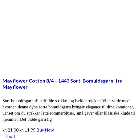
Mayflower Cotton 8/4 – 1443 Sort, Bomuldsgarn, fra
Mayflower
Sort bomuldsgarn til stilfulde strikke- og hækleprojekter Vi er vilde med,
hvordan denne dybe sorte bomuldsgarn bringer elegance til dine kreationer,
uanset om du strikker lette sommerbluser, små gaver eller klassiske klude til
hjemmet. Det bløde garn lig
Den
Den
kr.
21,00
kr.
11,95
Buy Now
oprindelige
aktuelle
Tilbud