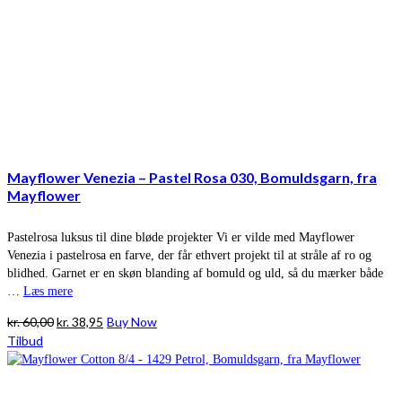
Mayflower Venezia – Pastel Rosa 030, Bomuldsgarn, fra
Mayflower
Pastelrosa luksus til dine bløde projekter Vi er vilde med Mayflower
Venezia i pastelrosa en farve, der får ethvert projekt til at stråle af ro og
blidhed. Garnet er en skøn blanding af bomuld og uld, så du mærker både
…
Læs mere
Den
Den
kr.
60,00
kr.
38,95
Buy Now
oprindelige
aktuelle
Tilbud
pris
pris
var:
er:
kr. 60,00.
kr. 38,95.