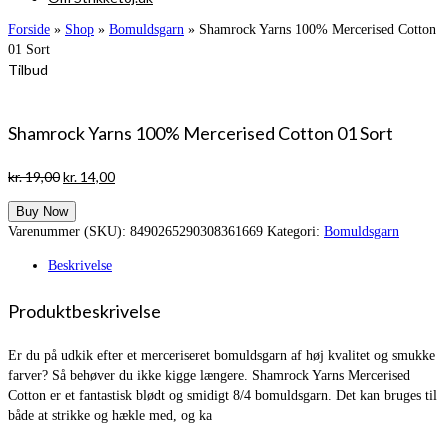
Forside
»
Shop
»
Bomuldsgarn
»
Shamrock Yarns 100% Mercerised Cotton
01 Sort
Tilbud
Shamrock Yarns 100% Mercerised Cotton 01 Sort
Den
Den
kr.
19,00
kr.
14,00
oprindelige
aktuelle
Buy Now
pris
pris
Varenummer (SKU):
8490265290308361669
Kategori:
Bomuldsgarn
var:
er:
kr. 19,00.
kr. 14,00.
Beskrivelse
Produktbeskrivelse
Er du på udkik efter et merceriseret bomuldsgarn af høj kvalitet og smukke
farver? Så behøver du ikke kigge længere. Shamrock Yarns Mercerised
Cotton er et fantastisk blødt og smidigt 8/4 bomuldsgarn. Det kan bruges til
både at strikke og hækle med, og ka