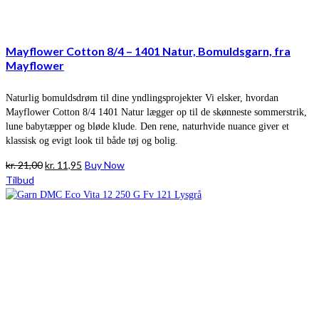
Mayflower Cotton 8/4 – 1401 Natur, Bomuldsgarn, fra
Mayflower
Naturlig bomuldsdrøm til dine yndlingsprojekter Vi elsker, hvordan
Mayflower Cotton 8/4 1401 Natur lægger op til de skønneste sommerstrik,
lune babytæpper og bløde klude. Den rene, naturhvide nuance giver et
klassisk og evigt look til både tøj og bolig.
Den
Den
kr.
21,00
kr.
11,95
Buy Now
oprindelige
aktuelle
Tilbud
pris
pris
var:
er:
kr. 21,00.
kr. 11,95.