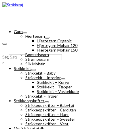
Garn
Hjertegarn
Hjertegarn Organic
Hjertegarn Mohair 120
Hjertegarn Mohair 150
Bomuldsgarn
Søg
Strømpegarn
×
Silk Mohair
Strikkekit
Strikkekit – Baby
Strikkekit – Interiør
Strikkekit – Kurve
Strikkekit – Tæpper
Strikkekit – Vaskeklude
Strikkekit – Trøjer
Strikkeopskrifter
Strikkeopskrifter – Babytøj
Strikkeopskrifter – Cardigan
Strikkeopskrifter – Huer
Strikkeopskrifter – Sweater
Strikkeopskrifter – Vest
Om Strikketoj.dk