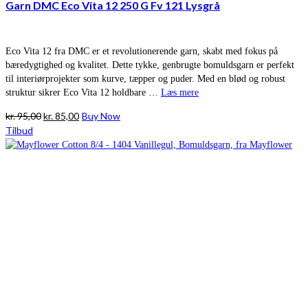
Garn DMC Eco Vita 12 250 G Fv 121 Lysgrå
Eco Vita 12 fra DMC er et revolutionerende garn, skabt med fokus på
bæredygtighed og kvalitet. Dette tykke, genbrugte bomuldsgarn er perfekt
til interiørprojekter som kurve, tæpper og puder. Med en blød og robust
struktur sikrer Eco Vita 12 holdbare …
Læs mere
Den
Den
kr.
95,00
kr.
85,00
Buy Now
oprindelige
aktuelle
Tilbud
pris
pris
var:
er:
kr. 95,00.
kr. 85,00.