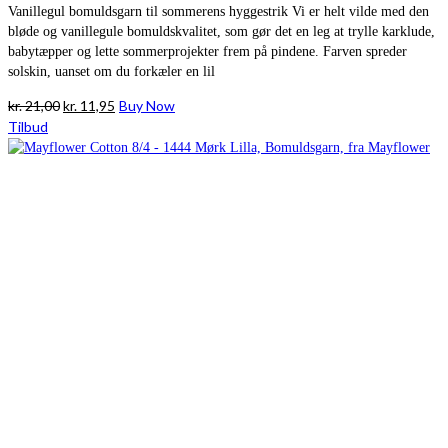
Vanillegul bomuldsgarn til sommerens hyggestrik Vi er helt vilde med den
bløde og vanillegule bomuldskvalitet, som gør det en leg at trylle karklude,
babytæpper og lette sommerprojekter frem på pindene. Farven spreder
solskin, uanset om du forkæler en lil
Den
Den
kr.
21,00
kr.
11,95
Buy Now
oprindelige
aktuelle
Tilbud
pris
pris
var:
er:
kr. 21,00.
kr. 11,95.