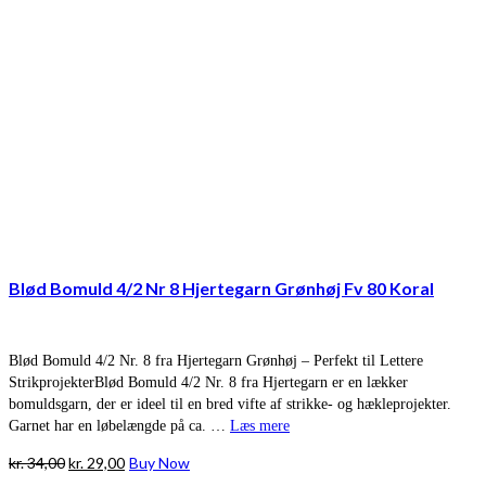
Blød Bomuld 4/2 Nr 8 Hjertegarn Grønhøj Fv 80 Koral
Blød Bomuld 4/2 Nr. 8 fra Hjertegarn Grønhøj – Perfekt til Lettere
StrikprojekterBlød Bomuld 4/2 Nr. 8 fra Hjertegarn er en lækker
bomuldsgarn, der er ideel til en bred vifte af strikke- og hækleprojekter.
Garnet har en løbelængde på ca. …
Læs mere
Den
Den
kr.
34,00
kr.
29,00
Buy Now
oprindelige
aktuelle