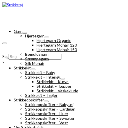
Garn
Hjertegarn
Hjertegarn Organic
Hjertegarn Mohair 120
Hjertegarn Mohair 150
Bomuldsgarn
Søg
Strømpegarn
×
Silk Mohair
Strikkekit
Strikkekit – Baby
Strikkekit – Interiør
Strikkekit – Kurve
Strikkekit – Tæpper
Strikkekit – Vaskeklude
Strikkekit – Trøjer
Strikkeopskrifter
Strikkeopskrifter – Babytøj
Strikkeopskrifter – Cardigan
Strikkeopskrifter – Huer
Strikkeopskrifter – Sweater
Strikkeopskrifter – Vest
Om Strikketoj.dk