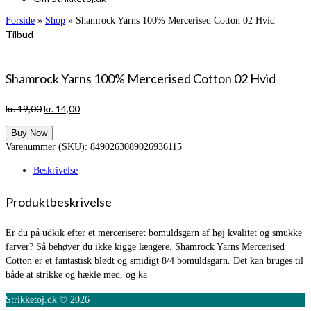
Forside
»
Shop
»
Shamrock Yarns 100% Mercerised Cotton 02 Hvid
Tilbud
Shamrock Yarns 100% Mercerised Cotton 02 Hvid
Den
Den
kr.
19,00
kr.
14,00
oprindelige
aktuelle
Buy Now
pris
pris
Varenummer (SKU):
8490263089026936115
var:
er:
kr. 19,00.
kr. 14,00.
Beskrivelse
Produktbeskrivelse
Er du på udkik efter et merceriseret bomuldsgarn af høj kvalitet og smukke
farver? Så behøver du ikke kigge længere. Shamrock Yarns Mercerised
Cotton er et fantastisk blødt og smidigt 8/4 bomuldsgarn. Det kan bruges til
både at strikke og hækle med, og ka
Strikketoj.dk © 2026