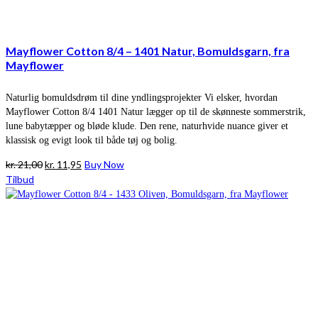
Mayflower Cotton 8/4 – 1401 Natur, Bomuldsgarn, fra
Mayflower
Naturlig bomuldsdrøm til dine yndlingsprojekter Vi elsker, hvordan
Mayflower Cotton 8/4 1401 Natur lægger op til de skønneste sommerstrik,
lune babytæpper og bløde klude. Den rene, naturhvide nuance giver et
klassisk og evigt look til både tøj og bolig.
Den
Den
kr.
21,00
kr.
11,95
Buy Now
oprindelige
aktuelle
Tilbud
pris
pris
var:
er:
kr. 21,00.
kr. 11,95.