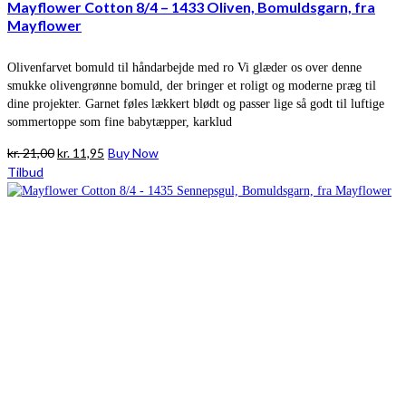
Mayflower Cotton 8/4 – 1433 Oliven, Bomuldsgarn, fra
Mayflower
Olivenfarvet bomuld til håndarbejde med ro Vi glæder os over denne
smukke olivengrønne bomuld, der bringer et roligt og moderne præg til
dine projekter. Garnet føles lækkert blødt og passer lige så godt til luftige
sommertoppe som fine babytæpper, karklud
Den
Den
kr.
21,00
kr.
11,95
Buy Now
oprindelige
aktuelle
Tilbud
pris
pris
var:
er:
kr. 21,00.
kr. 11,95.