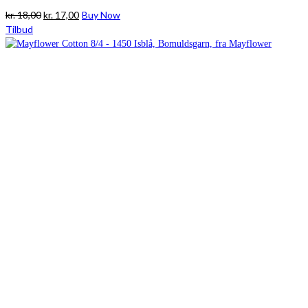
Den
Den
kr.
18,00
kr.
17,00
Buy Now
oprindelige
aktuelle
Tilbud
pris
pris
var:
er:
kr. 18,00.
kr. 17,00.