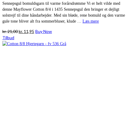
Sennepsgul bomuldsgarn til varme forårsdrømme Vi er helt vilde med
denne Mayflower Cotton 8/4 i 1435 Sennepsgul den bringer et dejligt
solstrejf til dine håndarbejder. Med sin bløde, rene bomuld og den varme
gule tone bliver alt fra sommerbluser, klude …
Læs mere
Den
Den
kr.
21,00
kr.
11,95
Buy Now
oprindelige
aktuelle
Tilbud
pris
pris
var:
er:
kr. 21,00.
kr. 11,95.