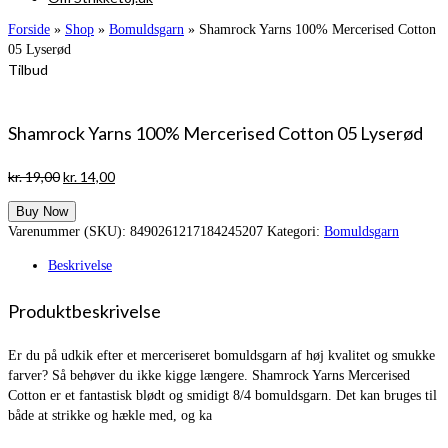
Forside
»
Shop
»
Bomuldsgarn
»
Shamrock Yarns 100% Mercerised Cotton
05 Lyserød
Tilbud
Shamrock Yarns 100% Mercerised Cotton 05 Lyserød
Den
Den
kr.
19,00
kr.
14,00
oprindelige
aktuelle
Buy Now
pris
pris
Varenummer (SKU):
8490261217184245207
Kategori:
Bomuldsgarn
var:
er:
kr. 19,00.
kr. 14,00.
Beskrivelse
Produktbeskrivelse
Er du på udkik efter et merceriseret bomuldsgarn af høj kvalitet og smukke
farver? Så behøver du ikke kigge længere. Shamrock Yarns Mercerised
Cotton er et fantastisk blødt og smidigt 8/4 bomuldsgarn. Det kan bruges til
både at strikke og hækle med, og ka