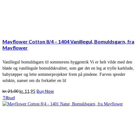
Mayflower Cotton 8/4 – 1404 Vanillegul, Bomuldsgarn, fra
Mayflower
Vanillegul bomuldsgarn til sommerens hyggestrik Vi er helt vilde med den
bløde og vanillegule bomuldskvalitet, som gør det en leg at trylle karklude,
babytæpper og lette sommerprojekter frem på pindene. Farven spreder
solskin, uanset om du forkæler en lil
Den
Den
kr.
21,00
kr.
11,95
Buy Now
oprindelige
aktuelle
Tilbud
pris
pris
var:
er:
kr. 21,00.
kr. 11,95.