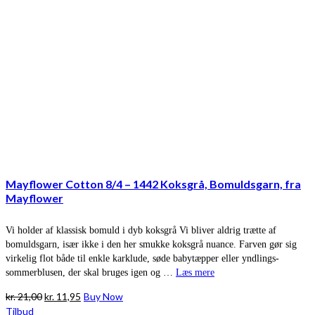
Mayflower Cotton 8/4 – 1442 Koksgrå, Bomuldsgarn, fra
Mayflower
Vi holder af klassisk bomuld i dyb koksgrå Vi bliver aldrig trætte af
bomuldsgarn, især ikke i den her smukke koksgrå nuance. Farven gør sig
virkelig flot både til enkle karklude, søde babytæpper eller yndlings-
sommerblusen, der skal bruges igen og …
Læs mere
Den
Den
kr.
21,00
kr.
11,95
Buy Now
oprindelige
aktuelle
Tilbud