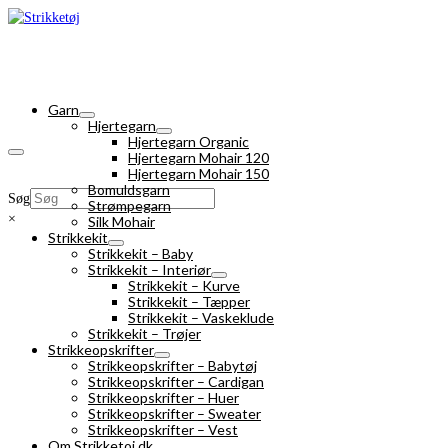
Garn
Hjertegarn
Hjertegarn Organic
Hjertegarn Mohair 120
Hjertegarn Mohair 150
Bomuldsgarn
Søg
Strømpegarn
×
Silk Mohair
Strikkekit
Strikkekit – Baby
Strikkekit – Interiør
Strikkekit – Kurve
Strikkekit – Tæpper
Strikkekit – Vaskeklude
Strikkekit – Trøjer
Strikkeopskrifter
Strikkeopskrifter – Babytøj
Strikkeopskrifter – Cardigan
Strikkeopskrifter – Huer
Strikkeopskrifter – Sweater
Strikkeopskrifter – Vest
Om Strikketoj.dk