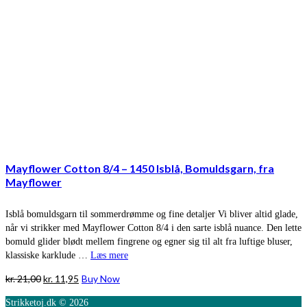
Mayflower Cotton 8/4 – 1450 Isblå, Bomuldsgarn, fra
Mayflower
Isblå bomuldsgarn til sommerdrømme og fine detaljer Vi bliver altid glade,
når vi strikker med Mayflower Cotton 8/4 i den sarte isblå nuance. Den lette
bomuld glider blødt mellem fingrene og egner sig til alt fra luftige bluser,
klassiske karklude …
Læs mere
Den
Den
kr.
21,00
kr.
11,95
Buy Now
oprindelige
aktuelle
Strikketoj.dk © 2026
pris
pris