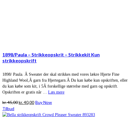
1898/Paula – Strikkeopskrit – Strikkekit Kun
strikkeopskrift
1898/ Paula. Â Sweater der skal strikkes med vores lækre Hjerte Fine
Highland Wool,Â garn fra Hjertegarn.Â Du kan købe kun opskriften, eller
du kan købe som kit, i 5Â forskellige størrelse med garn og opskrift.
Opskriften er gratis når …
Læs mere
Den
Den
kr.
45,00
kr.
40,00
Buy Now
oprindelige
aktuelle
Tilbud
pris
pris
var:
er:
kr. 45,00.
kr. 40,00.