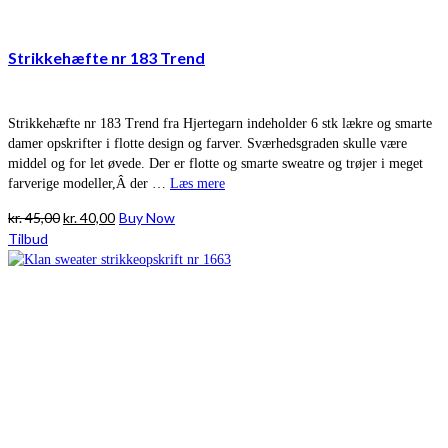
Strikkehæfte nr 183 Trend
Strikkehæfte nr 183 Trend fra Hjertegarn indeholder 6 stk lækre og smarte
damer opskrifter i flotte design og farver. Sværhedsgraden skulle være
middel og for let øvede. Der er flotte og smarte sweatre og trøjer i meget
farverige modeller,Â der …
Læs mere
Den
Den
kr.
45,00
kr.
40,00
Buy Now
oprindelige
aktuelle
Tilbud
pris
pris
var:
er:
kr. 45,00.
kr. 40,00.