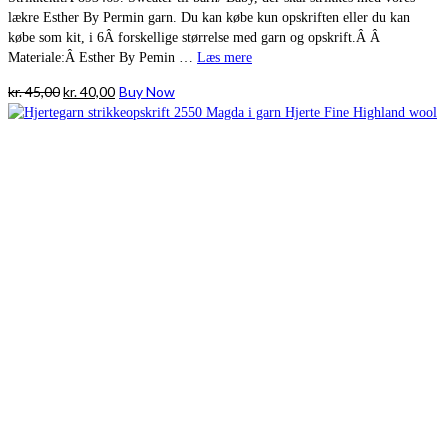
lækre Esther By Permin garn. Du kan købe kun opskriften eller du kan
købe som kit, i 6Â forskellige størrelse med garn og opskrift.Â Â
Materiale:Â Esther By Pemin …
Læs mere
Den
Den
kr.
45,00
kr.
40,00
Buy Now
oprindelige
aktuelle
pris
pris
var:
er:
kr. 45,00.
kr. 40,00.