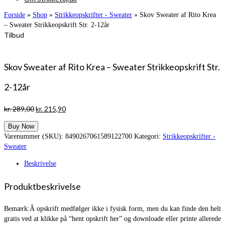
Forside
»
Shop
»
Strikkeopskrifter - Sweater
»
Skov Sweater af Rito Krea
– Sweater Strikkeopskrift Str. 2-12år
Tilbud
Skov Sweater af Rito Krea – Sweater Strikkeopskrift Str.
2-12år
Den
Den
kr.
289,00
kr.
215,90
oprindelige
aktuelle
Buy Now
pris
pris
Varenummer (SKU):
8490267061589122700
Kategori:
Strikkeopskrifter -
var:
er:
Sweater
kr. 289,00.
kr. 215,90.
Beskrivelse
Produktbeskrivelse
Bemærk:Â opskrift medfølger ikke i fysisk form, men du kan finde den helt
gratis ved at klikke på “hent opskrift her” og downloade eller printe allerede