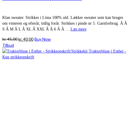
Klan sweater. Strikkes i Lima 100% uld. Lækker sweater som kan bruges
om vinteren og efterår, tidlig forår. Strikkes i pinde nr 5. Garnforbrug. Â Â
S Â M Â L Â XL Â XXL Â Â 6 Â Â …
Læs mere
Den
Den
kr.
45,00
kr.
40,00
Buy Now
oprindelige
aktuelle
Tilbud
pris
pris
var:
er:
kr. 45,00.
kr. 40,00.