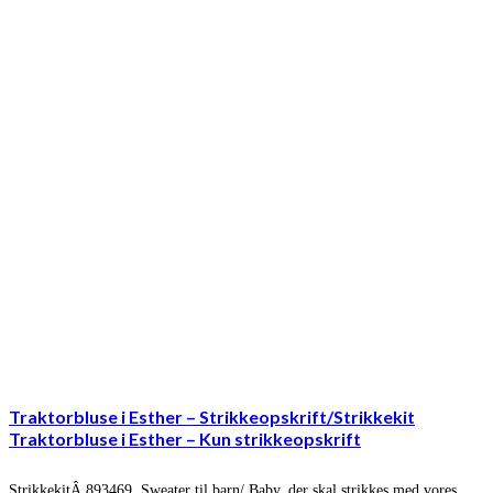
Traktorbluse i Esther – Strikkeopskrift/Strikkekit
Traktorbluse i Esther – Kun strikkeopskrift
StrikkekitÂ 893469. Sweater til barn/ Baby, der skal strikkes med vores