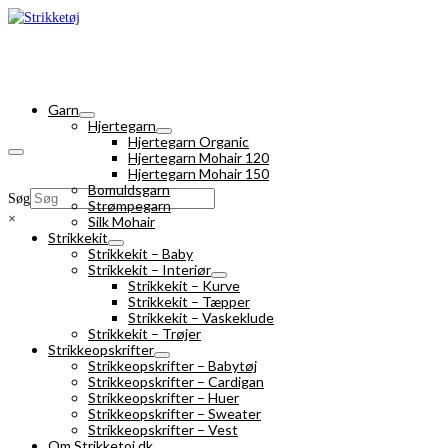
Garn
Hjertegarn
Hjertegarn Organic
Hjertegarn Mohair 120
Hjertegarn Mohair 150
Bomuldsgarn
Søg
Strømpegarn
×
Silk Mohair
Strikkekit
Strikkekit – Baby
Strikkekit – Interiør
Strikkekit – Kurve
Strikkekit – Tæpper
Strikkekit – Vaskeklude
Strikkekit – Trøjer
Strikkeopskrifter
Strikkeopskrifter – Babytøj
Strikkeopskrifter – Cardigan
Strikkeopskrifter – Huer
Strikkeopskrifter – Sweater
Strikkeopskrifter – Vest
Om Strikketoj.dk