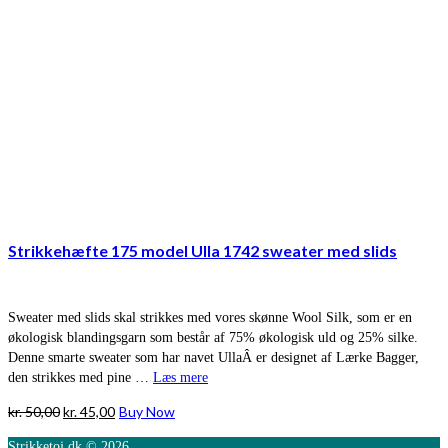
Strikkehæfte 175 model Ulla 1742 sweater med slids
Sweater med slids skal strikkes med vores skønne Wool Silk, som er en
økologisk blandingsgarn som består af 75% økologisk uld og 25% silke.
Denne smarte sweater som har navet UllaÂ er designet af Lærke Bagger,
den strikkes med pine …
Læs mere
Den
Den
kr.
50,00
kr.
45,00
Buy Now
oprindelige
aktuelle
Strikketoj.dk © 2026