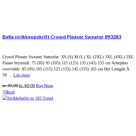
Bella strikkeopskrift Crowd Pleaser Sweater 893283
Crowd Pleaser Sweater Størrelse: XS (S) M (L) XL (2XL) 3XL (4XL) 5XL
Passer brystmål: 75 (85) 95 (105) 115 (125) 135 (145) 155 cm Arbejdets
overvidde: 85 (95) 105 (115) 125 (135) 145 (155) 165 cm Hel Længde:Â
59 …
Læs mere
Den
Den
kr.
45,00
kr.
40,00
Buy Now
oprindelige
aktuelle
Tilbud
pris
pris
var:
er:
kr. 45,00.
kr. 40,00.