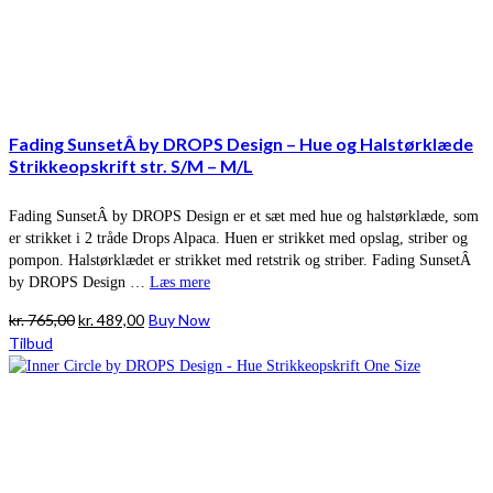
Fading SunsetÂ by DROPS Design – Hue og Halstørklæde
Strikkeopskrift str. S/M – M/L
Fading SunsetÂ by DROPS Design er et sæt med hue og halstørklæde, som
er strikket i 2 tråde Drops Alpaca. Huen er strikket med opslag, striber og
pompon. Halstørklædet er strikket med retstrik og striber. Fading SunsetÂ
by DROPS Design …
Læs mere
Den
Den
kr.
765,00
kr.
489,00
Buy Now
oprindelige
aktuelle
Tilbud
pris
pris
var:
er:
kr. 765,00.
kr. 489,00.