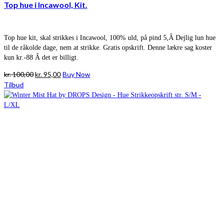
Top hue i Incawool, Kit.
Top hue kit, skal strikkes i Incawool, 100% uld, på pind 5,Â Dejlig lun hue
til de råkolde dage, nem at strikke. Gratis opskrift. Denne lækre sag koster
kun kr.-88 Â det er billigt.
Den
Den
kr.
100,00
kr.
95,00
Buy Now
oprindelige
aktuelle
Tilbud
pris
pris
var:
er:
kr. 100,00.
kr. 95,00.