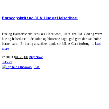
Børneopskrift no 31 A. Hue og Halsedisse.
Hue og Halsedisse skal strikkes i Inca wool, 100% ren uld. God og varm
hue og halsedisse til de kolde og blæsende dage, god garn der kan holde
barnet varm. Er hurtig at strikke, pinde str 4,5. Â Garn forbrug …
Læs
mere
Den
Den
kr.
40,00
kr.
20,00
Buy Now
oprindelige
aktuelle
Tilbud
pris
pris
var:
er:
kr. 40,00.
kr. 20,00.