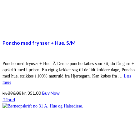
Poncho med frynser + Hue. S/M
Poncho med frynser + Hue. Â Denne poncho købes som kit, du får garn +
opskrift med i prisen. En rigtig lækker sag til de lidt koldere dage, Poncho
med hue, strikkes i 100% naturuld fra Hjertegarn. Kan købes fra …
Læs
mere
Den
Den
kr.
396,00
kr.
351,00
Buy Now
oprindelige
aktuelle
Tilbud
pris
pris
var:
er:
kr. 396,00.
kr. 351,00.