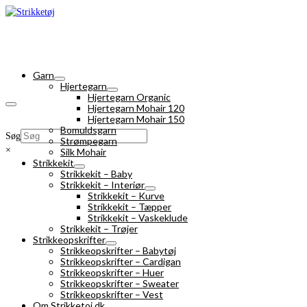
Garn
Hjertegarn
Hjertegarn Organic
Hjertegarn Mohair 120
Hjertegarn Mohair 150
Bomuldsgarn
Søg
Strømpegarn
×
Silk Mohair
Strikkekit
Strikkekit – Baby
Strikkekit – Interiør
Strikkekit – Kurve
Strikkekit – Tæpper
Strikkekit – Vaskeklude
Strikkekit – Trøjer
Strikkeopskrifter
Strikkeopskrifter – Babytøj
Strikkeopskrifter – Cardigan
Strikkeopskrifter – Huer
Strikkeopskrifter – Sweater
Strikkeopskrifter – Vest
Om Strikketoj.dk