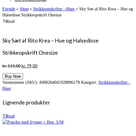
Forside
»
Shop
»
Strikkeopskrifter - Huer
»
Sky Sæt af Rito Krea – Hue og
Halsedisse Strikkeopskrift Onesize
Tilbud
Sky Sæt af Rito Krea – Hue og Halsedisse
Strikkeopskrift Onesize
Den
Den
kr.
115,00
kr.
79,00
oprindelige
aktuelle
Buy Now
pris
pris
Varenummer (SKU):
8490264041928896178
Kategori:
Strikkeopskrifter -
var:
er:
Huer
kr. 115,00.
kr. 79,00.
Lignende produkter
Tilbud