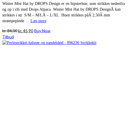
Winter Mist Hat by DROPS Design er en hipsterhue, som strikkes nedenfra
og op i rib med Drops Alpaca. Winter Mist Hat by DROPS DesignÂ kan
strikkes i str. S/M – M/LÂ – L/XL. Huen strikkes påÂ 2,50Â mm
strømpepinde …
Læs mere
Den
Den
kr.
84,00
kr.
45,90
Buy Now
oprindelige
aktuelle
Tilbud
pris
pris
var:
er:
kr. 84,00.
kr. 45,90.