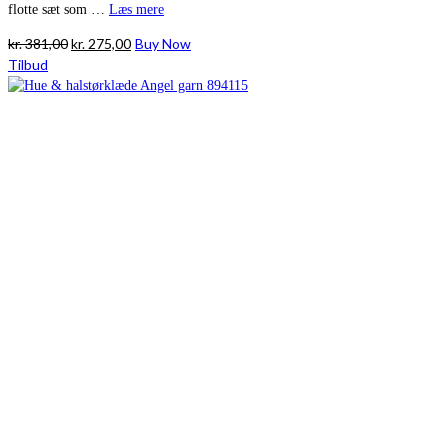
flotte sæt som …
Læs mere
Den
Den
kr.
381,00
kr.
275,00
Buy Now
oprindelige
aktuelle
Tilbud
pris
pris
var:
er:
kr. 381,00.
kr. 275,00.