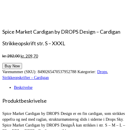
Spice Market Cardigan by DROPS Design – Cardigan
Strikkeopskrift str. S – XXXL
Den
Den
kr.
282,00
kr.
209,70
oprindelige
aktuelle
Buy Now
pris
pris
Varenummer (SKU):
8490265470537952788
Kategorier:
Drops
,
var:
er:
Strikkeopskrifter - Cardigan
kr. 282,00.
kr. 209,70.
Beskrivelse
Produktbeskrivelse
Spice Market Cardigan by DROPS Design er en fin cardigan, som strikkes
oppefra og ned med raglan, strukturmønsterog slids i siderne i Drops Sky.
Spice Market Cardigan by DROPS DesignÂ kan strikkes i str. S – M – L –