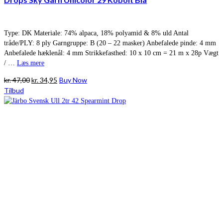
Type: DK Materiale: 74% alpaca, 18% polyamid & 8% uld Antal
tråde/PLY: 8 ply Garngruppe: B (20 – 22 masker) Anbefalede pinde: 4 mm
Anbefalede hæklenål: 4 mm Strikkefasthed: 10 x 10 cm = 21 m x 28p Vægt
/ …
Læs mere
Den
Den
kr.
47,00
kr.
34,95
Buy Now
oprindelige
aktuelle
Tilbud
pris
pris
var:
er:
kr. 47,00.
kr. 34,95.