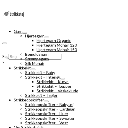
Garn
Hjertegarn
Hjertegarn Organic
Hjertegarn Mohair 120
Hjertegarn Mohair 150
Bomuldsgarn
Søg
Strømpegarn
×
Silk Mohair
Strikkekit
Strikkekit – Baby
Strikkekit – Interiør
Strikkekit – Kurve
Strikkekit – Tæpper
Strikkekit – Vaskeklude
Strikkekit – Trøjer
Strikkeopskrifter
Strikkeopskrifter – Babytøj
Strikkeopskrifter – Cardigan
Strikkeopskrifter – Huer
Strikkeopskrifter – Sweater
Strikkeopskrifter – Vest
Om Strikketoj.dk