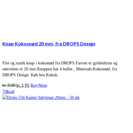
Knap Kokosnød 20 mm, fra DROPS Design
Flot og rustik knap i kokosnød fra DROPS.Farven er gyldenbrun og
størrelsen er 20 mm.Knappen har 4 huller., Materiale:Kokosnød, fra
DROPS Design. Køb hos Kukuk.
Den
Den
kr.
3,00
kr.
1,95
Buy Now
oprindelige
aktuelle
Tilbud
pris
pris
var:
er:
kr. 3,00.
kr. 1,95.