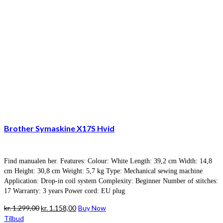
Brother Symaskine X17S Hvid
Find manualen her. Features: Colour: White Length: 39,2 cm Width: 14,8
cm Height: 30,8 cm Weight: 5,7 kg Type: Mechanical sewing machine
Application: Drop-in coil system Complexity: Beginner Number of stitches:
17 Warranty: 3 years Power cord: EU plug
Den
Den
kr.
1.299,00
kr.
1.158,00
Buy Now
oprindelige
aktuelle
Tilbud