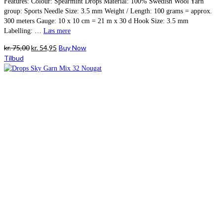
Features: Colour: Spearmint Drops Material: 100% Swedish Wool Yarn
group: Sports Needle Size: 3.5 mm Weight / Length: 100 grams = approx.
300 meters Gauge: 10 x 10 cm = 21 m x 30 d Hook Size: 3.5 mm
Labelling: …
Læs mere
Den
Den
kr.
75,00
kr.
54,95
Buy Now
oprindelige
aktuelle
Tilbud
pris
pris
var:
er:
kr. 75,00.
kr. 54,95.