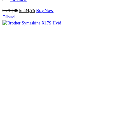
Den
Den
kr.
47,00
kr.
34,95
Buy Now
oprindelige
aktuelle
Tilbud
pris
pris
var:
er:
kr. 47,00.
kr. 34,95.