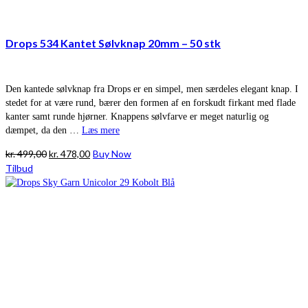
Drops 534 Kantet Sølvknap 20mm – 50 stk
Den kantede sølvknap fra Drops er en simpel, men særdeles elegant knap. I
stedet for at være rund, bærer den formen af en forskudt firkant med flade
kanter samt runde hjørner. Knappens sølvfarve er meget naturlig og
dæmpet, da den …
Læs mere
Den
Den
kr.
499,00
kr.
478,00
Buy Now
oprindelige
aktuelle
Tilbud
pris
pris
var:
er:
kr. 499,00.
kr. 478,00.