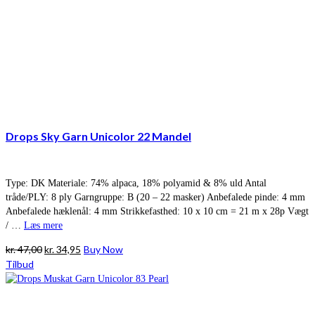
Drops Sky Garn Unicolor 22 Mandel
Type: DK Materiale: 74% alpaca, 18% polyamid & 8% uld Antal
tråde/PLY: 8 ply Garngruppe: B (20 – 22 masker) Anbefalede pinde: 4 mm
Anbefalede hæklenål: 4 mm Strikkefasthed: 10 x 10 cm = 21 m x 28p Vægt
/ …
Læs mere
Den
Den
kr.
47,00
kr.
34,95
Buy Now
oprindelige
aktuelle
Tilbud
pris
pris
var:
er:
kr. 47,00.
kr. 34,95.