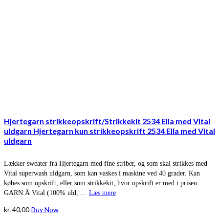
Hjertegarn strikkeopskrift/Strikkekit 2534 Ella med Vital
uldgarn Hjertegarn kun strikkeopskrift 2534 Ella med Vital
uldgarn
Lækker sweater fra Hjertegarn med fine striber, og som skal strikkes med
Vital superwash uldgarn, som kan vaskes i maskine ved 40 grader. Kan
købes som opskrift, eller som strikkekit, hvor opskrift er med i prisen.
GARN:Â Vital (100% uld, …
Læs mere
kr.
40,00
Buy Now