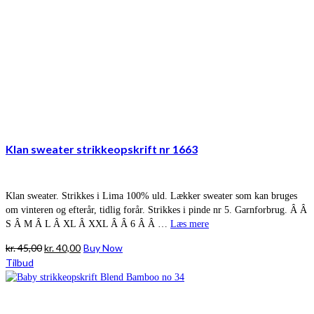
Klan sweater strikkeopskrift nr 1663
Klan sweater. Strikkes i Lima 100% uld. Lækker sweater som kan bruges
om vinteren og efterår, tidlig forår. Strikkes i pinde nr 5. Garnforbrug. Â Â
S Â M Â L Â XL Â XXL Â Â 6 Â Â …
Læs mere
Den
Den
kr.
45,00
kr.
40,00
Buy Now
oprindelige
aktuelle
Tilbud
pris
pris
var:
er:
kr. 45,00.
kr. 40,00.