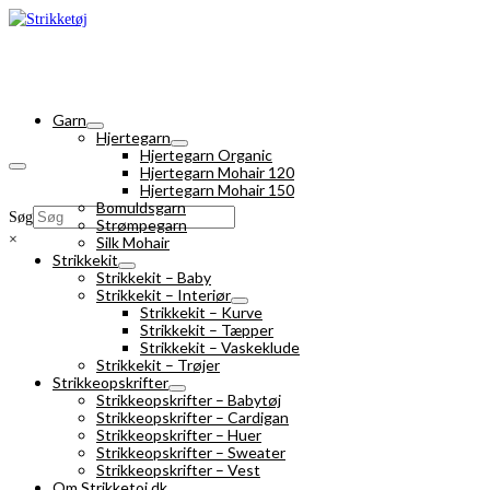
Garn
Hjertegarn
Hjertegarn Organic
Hjertegarn Mohair 120
Hjertegarn Mohair 150
Bomuldsgarn
Søg
Strømpegarn
×
Silk Mohair
Strikkekit
Strikkekit – Baby
Strikkekit – Interiør
Strikkekit – Kurve
Strikkekit – Tæpper
Strikkekit – Vaskeklude
Strikkekit – Trøjer
Strikkeopskrifter
Strikkeopskrifter – Babytøj
Strikkeopskrifter – Cardigan
Strikkeopskrifter – Huer
Strikkeopskrifter – Sweater
Strikkeopskrifter – Vest
Om Strikketoj.dk