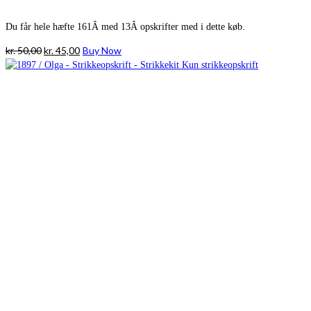
Du får hele hæfte 161Â med 13Â opskrifter med i dette køb.
Den
Den
kr.
50,00
kr.
45,00
Buy Now
oprindelige
aktuelle
pris
pris
var:
er:
kr. 50,00.
kr. 45,00.