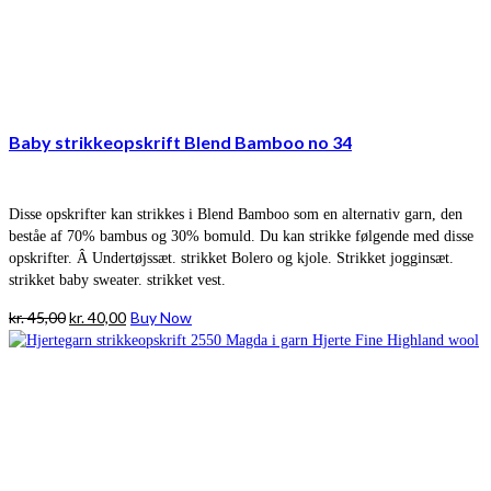
Baby strikkeopskrift Blend Bamboo no 34
Disse opskrifter kan strikkes i Blend Bamboo som en alternativ garn, den
beståe af 70% bambus og 30% bomuld. Du kan strikke følgende med disse
opskrifter. Â Undertøjssæt. strikket Bolero og kjole. Strikket jogginsæt.
strikket baby sweater. strikket vest.
Den
Den
kr.
45,00
kr.
40,00
Buy Now
oprindelige
aktuelle
pris
pris
var:
er:
kr. 45,00.
kr. 40,00.