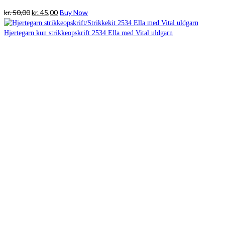
Den
Den
kr.
50,00
kr.
45,00
Buy Now
oprindelige
aktuelle
pris
pris
var:
er:
kr. 50,00.
kr. 45,00.