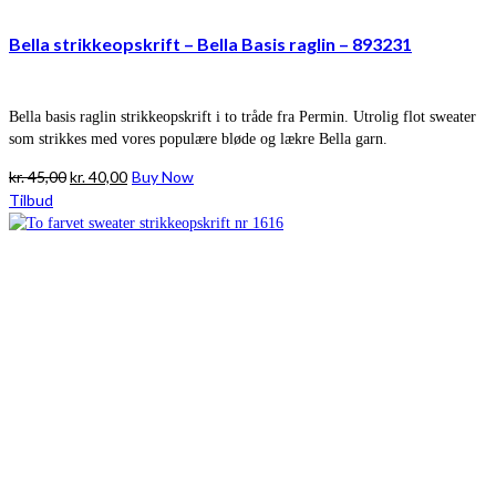
Bella strikkeopskrift – Bella Basis raglin – 893231
Bella basis raglin strikkeopskrift i to tråde fra Permin. Utrolig flot sweater
som strikkes med vores populære bløde og lækre Bella garn.
Den
Den
kr.
45,00
kr.
40,00
Buy Now
oprindelige
aktuelle
Tilbud
pris
pris
var:
er:
kr. 45,00.
kr. 40,00.