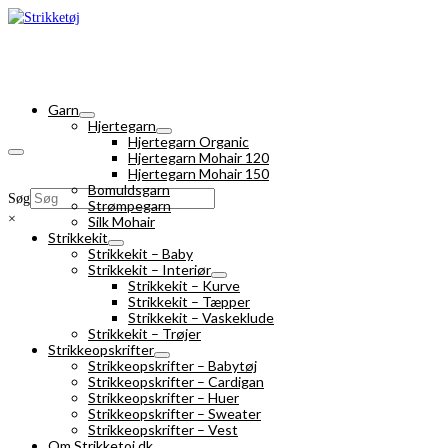
Garn
Hjertegarn
Hjertegarn Organic
Hjertegarn Mohair 120
Hjertegarn Mohair 150
Bomuldsgarn
Søg
Strømpegarn
×
Silk Mohair
Strikkekit
Strikkekit – Baby
Strikkekit – Interiør
Strikkekit – Kurve
Strikkekit – Tæpper
Strikkekit – Vaskeklude
Strikkekit – Trøjer
Strikkeopskrifter
Strikkeopskrifter – Babytøj
Strikkeopskrifter – Cardigan
Strikkeopskrifter – Huer
Strikkeopskrifter – Sweater
Strikkeopskrifter – Vest
Om Strikketoj.dk