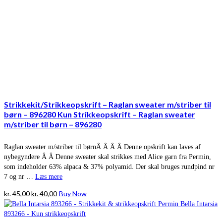
Strikkekit/Strikkeopskrift – Raglan sweater m/striber til
børn – 896280 Kun Strikkeopskrift – Raglan sweater
m/striber til børn – 896280
Raglan sweater m/striber til børnÂ Â Â Â Denne opskrift kan laves af
nybegyndere Â Â Denne sweater skal strikkes med Alice garn fra Permin,
som indeholder 63% alpaca & 37% polyamid. Der skal bruges rundpind nr
7 og nr …
Læs mere
Den
Den
kr.
45,00
kr.
40,00
Buy Now
oprindelige
aktuelle
pris
pris