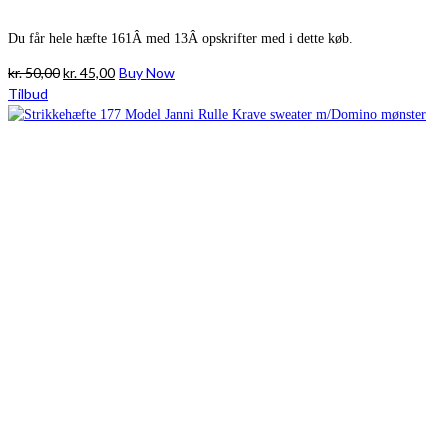
Du får hele hæfte 161Â med 13Â opskrifter med i dette køb.
Den
Den
kr.
50,00
kr.
45,00
Buy Now
oprindelige
aktuelle
Tilbud
pris
pris
var:
er:
kr. 50,00.
kr. 45,00.