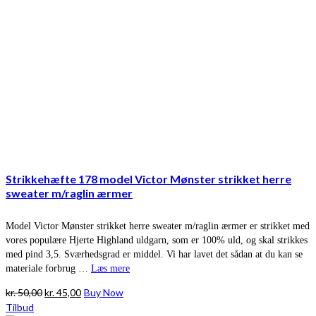
Strikkehæfte 178 model Victor Mønster strikket herre
sweater m/raglin ærmer
Model Victor Mønster strikket herre sweater m/raglin ærmer er strikket med
vores populære Hjerte Highland uldgarn, som er 100% uld, og skal strikkes
med pind 3,5. Sværhedsgrad er middel. Vi har lavet det sådan at du kan se
materiale forbrug …
Læs mere
Den
Den
kr.
50,00
kr.
45,00
Buy Now
oprindelige
aktuelle
Tilbud