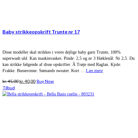
Baby strikkeopskrift Trunte nr 17
Disse modeller skal strikkes i vores dejlige baby garn Trunte, 100%
superwash uld. Kan maskinvaskes. Pinde: 2,5 og nr 3 Hæklenål: Nr 2,5. Du
kan strikke følgende af disse opskrifter. Â Trøje med Raglan. Kjole.
Frakke. Busseronne. Sømands sweater. Kort …
Læs mere
Den
Den
kr.
45,00
kr.
40,00
Buy Now
oprindelige
aktuelle
Tilbud
pris
pris
var:
er:
kr. 45,00.
kr. 40,00.