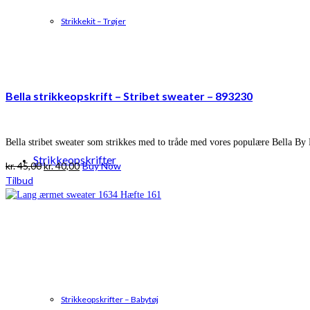
Strikkekit – Trøjer
Bella strikkeopskrift – Stribet sweater – 893230
Bella stribet sweater som strikkes med to tråde med vores populære Bella By
Strikkeopskrifter
Den
Den
kr.
45,00
kr.
40,00
Buy Now
oprindelige
aktuelle
Tilbud
pris
pris
var:
er:
kr. 45,00.
kr. 40,00.
Strikkeopskrifter – Babytøj