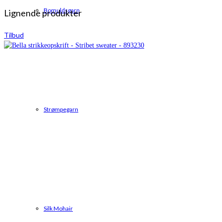
kr. 1.835,00.
kr. 1.773,95.
Bomuldsgarn
Lignende produkter
Tilbud
Strømpegarn
Silk Mohair