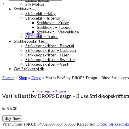
×
Silk Mohair
Strikkekit
Strikkekit – Baby
Strikkekit – Interiør
Strikkekit – Kurve
Strikkekit – Tæpper
Strikkekit – Vaskeklude
Hjertegarn
Strikkekit – Trøjer
Strikkeopskrifter
Strikkeopskrifter – Babytøj
Strikkeopskrifter – Cardigan
Strikkeopskrifter – Huer
Strikkeopskrifter – Sweater
Strikkeopskrifter – Vest
Om Strikketoj.dk
Forside
»
Shop
»
Drops
»
Vest is Best! by DROPS Design – Bluse Strikkeopskr
Hjertegarn Organic
Vest is Best! by DROPS Design – Bluse Strikkeopskrift str
kr.
96,00
Buy Now
Varenummer (SKU):
8490269076854678557
Kategorier:
Drops
,
Strikkeopskr