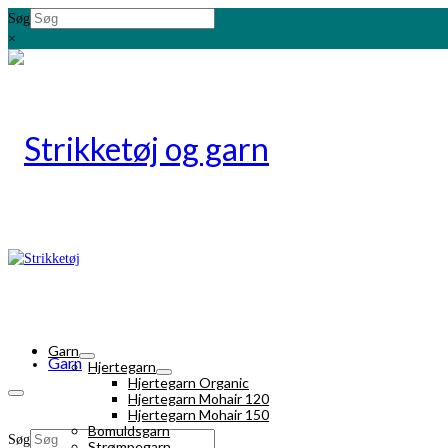
Søg
×
Garn
Garn
Hjertegarn
Hjertegarn Organic
Hjertegarn Mohair 120
Hjertegarn Mohair 150
Bomuldsgarn
Søg
Strømpegarn