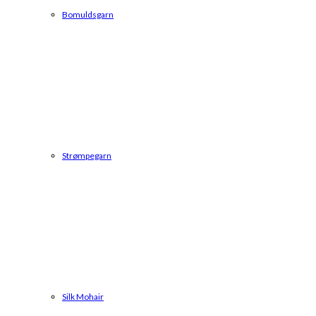
Bomuldsgarn
Strømpegarn
Silk Mohair