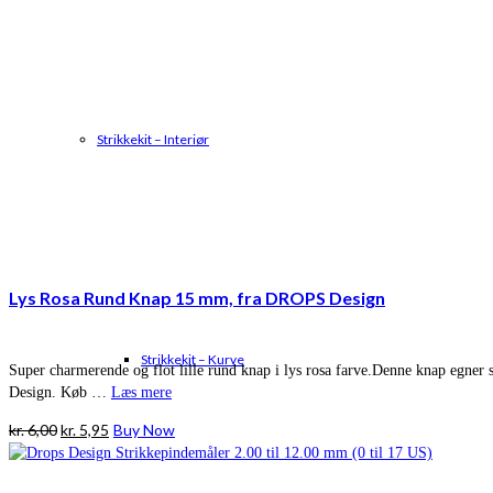
Strikkekit – Interiør
Lys Rosa Rund Knap 15 mm, fra DROPS Design
Strikkekit – Kurve
Super charmerende og flot lille rund knap i lys rosa farve.Denne knap egner s
Design. Køb …
Læs mere
Den
Den
kr.
6,00
kr.
5,95
Buy Now
oprindelige
aktuelle
pris
pris