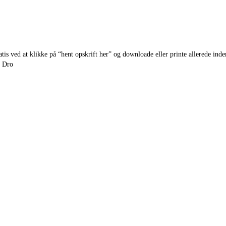
s ved at klikke på “hent opskrift her” og downloade eller printe allerede inden
i Dro