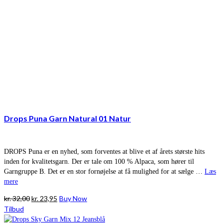
Drops Puna Garn Natural 01 Natur
DROPS Puna er en nyhed, som forventes at blive et af årets største hits
inden for kvalitetsgarn. Der er tale om 100 % Alpaca, som hører til
Garngruppe B. Det er en stor fornøjelse at få mulighed for at sælge …
Læs
mere
Den
Den
kr.
32,00
kr.
23,95
Buy Now
oprindelige
aktuelle
Tilbud
pris
pris