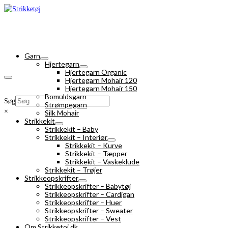
Garn
Hjertegarn
Hjertegarn Organic
Hjertegarn Mohair 120
Hjertegarn Mohair 150
Bomuldsgarn
Søg
Strømpegarn
×
Silk Mohair
Strikkekit
Strikkekit – Baby
Strikkekit – Interiør
Strikkekit – Kurve
Strikkekit – Tæpper
Strikkekit – Vaskeklude
Strikkekit – Trøjer
Strikkeopskrifter
Strikkeopskrifter – Babytøj
Strikkeopskrifter – Cardigan
Strikkeopskrifter – Huer
Strikkeopskrifter – Sweater
Strikkeopskrifter – Vest
Om Strikketoj.dk