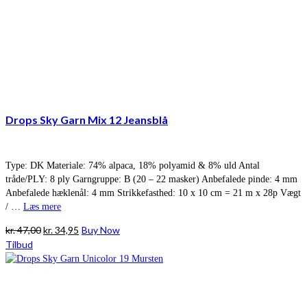
Drops Sky Garn Mix 12 Jeansblå
Type: DK Materiale: 74% alpaca, 18% polyamid & 8% uld Antal
tråde/PLY: 8 ply Garngruppe: B (20 – 22 masker) Anbefalede pinde: 4 mm
Anbefalede hæklenål: 4 mm Strikkefasthed: 10 x 10 cm = 21 m x 28p Vægt
/ …
Læs mere
Den
Den
kr.
47,00
kr.
34,95
Buy Now
oprindelige
aktuelle
Tilbud
pris
pris
var:
er:
kr. 47,00.
kr. 34,95.