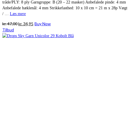
tråde/PLY: 8 ply Garngruppe: B (20 – 22 masker) Anbefalede pinde: 4 mm
Anbefalede hæklenål: 4 mm Strikkefasthed: 10 x 10 cm = 21 m x 28p Vægt
/ …
Læs mere
Den
Den
kr.
47,00
kr.
34,95
Buy Now
oprindelige
aktuelle
Tilbud
pris
pris
var:
er:
kr. 47,00.
kr. 34,95.