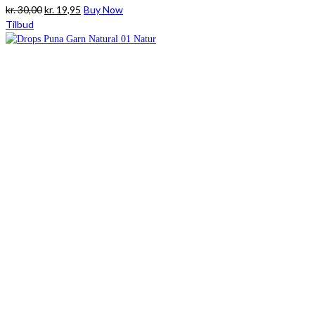
Den
Den
kr.
30,00
kr.
19,95
Buy Now
oprindelige
aktuelle
Tilbud
pris
pris
var:
er:
kr. 30,00.
kr. 19,95.