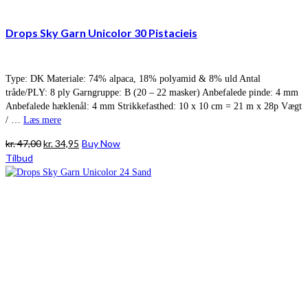
Drops Sky Garn Unicolor 30 Pistacieis
Type: DK Materiale: 74% alpaca, 18% polyamid & 8% uld Antal
tråde/PLY: 8 ply Garngruppe: B (20 – 22 masker) Anbefalede pinde: 4 mm
Anbefalede hæklenål: 4 mm Strikkefasthed: 10 x 10 cm = 21 m x 28p Vægt
/ …
Læs mere
Den
Den
kr.
47,00
kr.
34,95
Buy Now
oprindelige
aktuelle
Tilbud
pris
pris
var:
er:
kr. 47,00.
kr. 34,95.