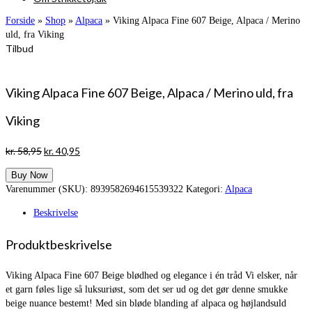
Forside
»
Shop
»
Alpaca
»
Viking Alpaca Fine 607 Beige, Alpaca / Merino
uld, fra Viking
Tilbud
Viking Alpaca Fine 607 Beige, Alpaca / Merino uld, fra
Viking
Den
Den
kr.
58,95
kr.
40,95
oprindelige
aktuelle
Buy Now
pris
pris
Varenummer (SKU):
8939582694615539322
Kategori:
Alpaca
var:
er:
kr. 58,95.
kr. 40,95.
Beskrivelse
Produktbeskrivelse
Viking Alpaca Fine 607 Beige blødhed og elegance i én tråd Vi elsker, når
et garn føles lige så luksuriøst, som det ser ud og det gør denne smukke
beige nuance bestemt! Med sin bløde blanding af alpaca og højlandsuld