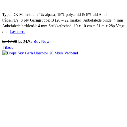
Type: DK Materiale: 74% alpaca, 18% polyamid & 8% uld Antal
tråde/PLY: 8 ply Garngruppe: B (20 – 22 masker) Anbefalede pinde: 4 mm
Anbefalede hæklenål: 4 mm Strikkefasthed: 10 x 10 cm = 21 m x 28p Vægt
/ …
Læs mere
Den
Den
kr.
47,00
kr.
34,95
Buy Now
oprindelige
aktuelle
Tilbud
pris
pris
var:
er:
kr. 47,00.
kr. 34,95.