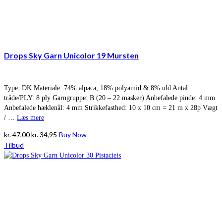
Drops Sky Garn Unicolor 19 Mursten
Type: DK Materiale: 74% alpaca, 18% polyamid & 8% uld Antal
tråde/PLY: 8 ply Garngruppe: B (20 – 22 masker) Anbefalede pinde: 4 mm
Anbefalede hæklenål: 4 mm Strikkefasthed: 10 x 10 cm = 21 m x 28p Vægt
/ …
Læs mere
Den
Den
kr.
47,00
kr.
34,95
Buy Now
oprindelige
aktuelle
Tilbud
pris
pris
var:
er:
kr. 47,00.
kr. 34,95.