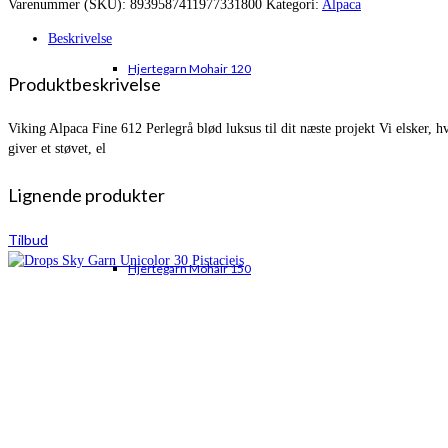
Varenummer (SKU):
8939587411977331800
Kategori:
Alpaca
var:
er:
kr. 58,95.
kr. 40,95.
Beskrivelse
Hjertegarn Mohair 120
Produktbeskrivelse
Viking Alpaca Fine 612 Perlegrå blød luksus til dit næste projekt Vi elsker, 
giver et støvet, el
Lignende produkter
Tilbud
Hjertegarn Mohair 150