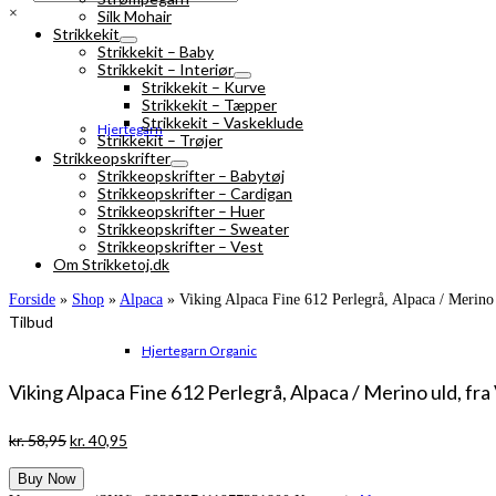
×
Silk Mohair
Strikkekit
Strikkekit – Baby
Strikkekit – Interiør
Strikkekit – Kurve
Strikkekit – Tæpper
Strikkekit – Vaskeklude
Hjertegarn
Strikkekit – Trøjer
Strikkeopskrifter
Strikkeopskrifter – Babytøj
Strikkeopskrifter – Cardigan
Strikkeopskrifter – Huer
Strikkeopskrifter – Sweater
Strikkeopskrifter – Vest
Om Strikketoj.dk
Forside
»
Shop
»
Alpaca
»
Viking Alpaca Fine 612 Perlegrå, Alpaca / Merino 
Tilbud
Hjertegarn Organic
Viking Alpaca Fine 612 Perlegrå, Alpaca / Merino uld, fra
Den
Den
kr.
58,95
kr.
40,95
oprindelige
aktuelle
Buy Now
pris
pris