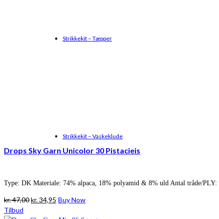
Strikkekit – Tæpper
Strikkekit – Vaskeklude
Drops Sky Garn Unicolor 30 Pistacieis
Type: DK Materiale: 74% alpaca, 18% polyamid & 8% uld Antal tråde/PLY: 
Den
Den
kr.
47,00
kr.
34,95
Buy Now
oprindelige
aktuelle
Tilbud
pris
pris