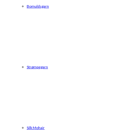
Bomuldsgarn
Strømpegarn
Silk Mohair