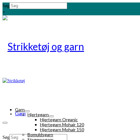
Søg
×
Garn
Garn
Hjertegarn
Hjertegarn Organic
Hjertegarn Mohair 120
Hjertegarn Mohair 150
Bomuldsgarn
Søg
Strømpegarn