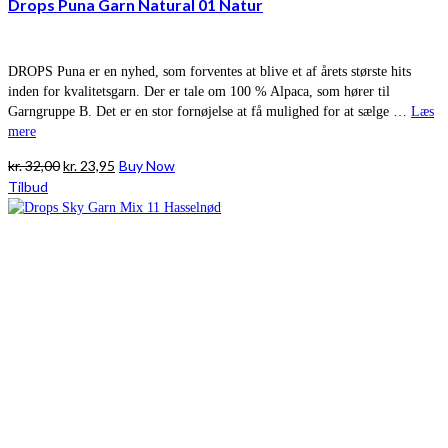
Drops Puna Garn Natural 01 Natur
DROPS Puna er en nyhed, som forventes at blive et af årets største hits
inden for kvalitetsgarn. Der er tale om 100 % Alpaca, som hører til
Garngruppe B. Det er en stor fornøjelse at få mulighed for at sælge …
Læs
mere
Den
Den
kr.
32,00
kr.
23,95
Buy Now
oprindelige
aktuelle
Tilbud
pris
pris
var:
er:
kr. 32,00.
kr. 23,95.