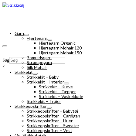
Garn
Hjertegarn
Hjertegarn Organic
Hjertegarn Mohair 120
Hjertegarn Mohair 150
Bomuldsgarn
Søg
Strømpegarn
×
Silk Mohair
Strikkekit
Strikkekit – Baby
Strikkekit – Interiør
Strikkekit – Kurve
Strikkekit – Tæpper
Strikkekit – Vaskeklude
Strikkekit – Trøjer
Strikkeopskrifter
Strikkeopskrifter – Babytøj
Strikkeopskrifter – Cardigan
Strikkeopskrifter – Huer
Strikkeopskrifter – Sweater
Strikkeopskrifter – Vest
Om Strikketoj.dk