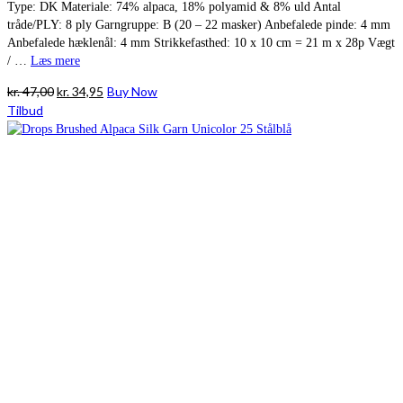
Type: DK Materiale: 74% alpaca, 18% polyamid & 8% uld Antal
tråde/PLY: 8 ply Garngruppe: B (20 – 22 masker) Anbefalede pinde: 4 mm
Anbefalede hæklenål: 4 mm Strikkefasthed: 10 x 10 cm = 21 m x 28p Vægt
/ …
Læs mere
Den
Den
kr.
47,00
kr.
34,95
Buy Now
oprindelige
aktuelle
Tilbud
pris
pris
var:
er:
kr. 47,00.
kr. 34,95.