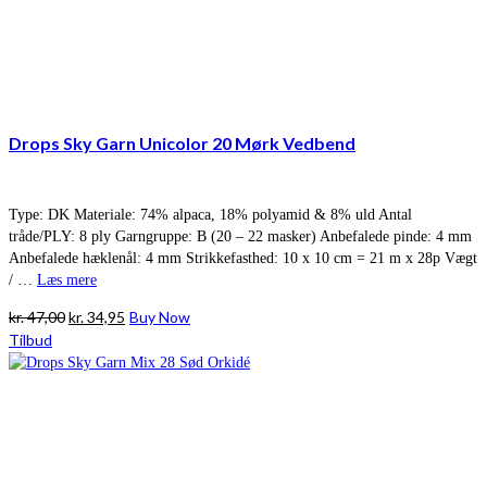
Drops Sky Garn Unicolor 20 Mørk Vedbend
Type: DK Materiale: 74% alpaca, 18% polyamid & 8% uld Antal
tråde/PLY: 8 ply Garngruppe: B (20 – 22 masker) Anbefalede pinde: 4 mm
Anbefalede hæklenål: 4 mm Strikkefasthed: 10 x 10 cm = 21 m x 28p Vægt
/ …
Læs mere
Den
Den
kr.
47,00
kr.
34,95
Buy Now
oprindelige
aktuelle
Tilbud
pris
pris
var:
er:
kr. 47,00.
kr. 34,95.