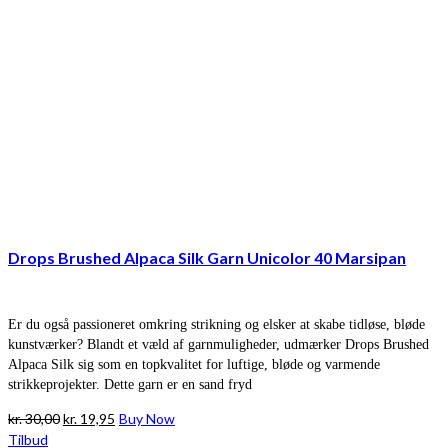
Drops Brushed Alpaca Silk Garn Unicolor 40 Marsipan
Er du også passioneret omkring strikning og elsker at skabe tidløse, bløde
kunstværker? Blandt et væld af garnmuligheder, udmærker Drops Brushed
Alpaca Silk sig som en topkvalitet for luftige, bløde og varmende
strikkeprojekter. Dette garn er en sand fryd
Den
Den
kr.
30,00
kr.
19,95
Buy Now
oprindelige
aktuelle
Tilbud