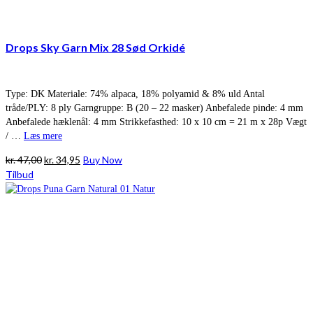
Drops Sky Garn Mix 28 Sød Orkidé
Type: DK Materiale: 74% alpaca, 18% polyamid & 8% uld Antal
tråde/PLY: 8 ply Garngruppe: B (20 – 22 masker) Anbefalede pinde: 4 mm
Anbefalede hæklenål: 4 mm Strikkefasthed: 10 x 10 cm = 21 m x 28p Vægt
/ …
Læs mere
Den
Den
kr.
47,00
kr.
34,95
Buy Now
oprindelige
aktuelle
Tilbud
pris
pris
var:
er:
kr. 47,00.
kr. 34,95.