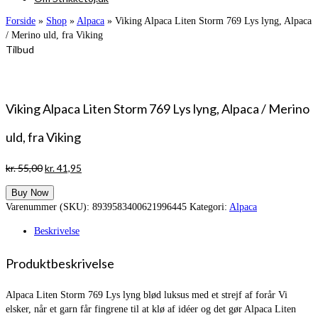
Forside
»
Shop
»
Alpaca
»
Viking Alpaca Liten Storm 769 Lys lyng, Alpaca
/ Merino uld, fra Viking
Tilbud
Viking Alpaca Liten Storm 769 Lys lyng, Alpaca / Merino
uld, fra Viking
Den
Den
kr.
55,00
kr.
41,95
oprindelige
aktuelle
Buy Now
pris
pris
Varenummer (SKU):
8939583400621996445
Kategori:
Alpaca
var:
er:
kr. 55,00.
kr. 41,95.
Beskrivelse
Produktbeskrivelse
Alpaca Liten Storm 769 Lys lyng blød luksus med et strejf af forår Vi
elsker, når et garn får fingrene til at klø af idéer og det gør Alpaca Liten