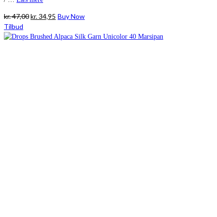
Den
Den
kr.
47,00
kr.
34,95
Buy Now
oprindelige
aktuelle
Tilbud
pris
pris
var:
er:
kr. 47,00.
kr. 34,95.