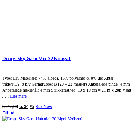
Drops Sky Garn Mix 32 Nougat
Type: DK Materiale: 74% alpaca, 18% polyamid & 8% uld Antal
tråde/PLY: 8 ply Garngruppe: B (20 – 22 masker) Anbefalede pinde: 4 mm
Anbefalede hæklenål: 4 mm Strikkefasthed: 10 x 10 cm = 21 m x 28p Vægt
/ …
Læs mere
Den
Den
kr.
47,00
kr.
34,95
Buy Now
oprindelige
aktuelle
Tilbud
pris
pris
var:
er:
kr. 47,00.
kr. 34,95.