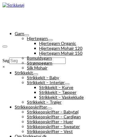
Garn
Hjertegarn
Hjertegarn Organic
Hjertegarn Mohair 120
Hjertegarn Mohair 150
Bomuldsgarn
Søg
Strømpegarn
×
Silk Mohair
Strikkekit
Strikkekit – Baby
Strikkekit – Interiør
Strikkekit – Kurve
Strikkekit – Tæpper
Strikkekit – Vaskeklude
Strikkekit – Trøjer
Strikkeopskrifter
Strikkeopskrifter – Babytøj
Strikkeopskrifter – Cardigan
Strikkeopskrifter – Huer
Strikkeopskrifter – Sweater
Strikkeopskrifter – Vest
Om Strikketoj.dk