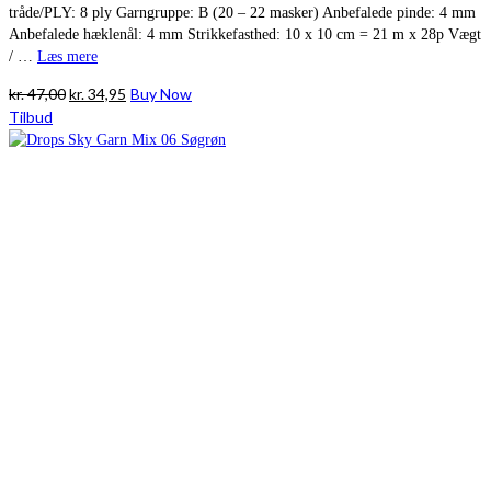
tråde/PLY: 8 ply Garngruppe: B (20 – 22 masker) Anbefalede pinde: 4 mm
Anbefalede hæklenål: 4 mm Strikkefasthed: 10 x 10 cm = 21 m x 28p Vægt
/ …
Læs mere
Den
Den
kr.
47,00
kr.
34,95
Buy Now
oprindelige
aktuelle
Tilbud
pris
pris
var:
er:
kr. 47,00.
kr. 34,95.