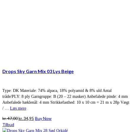
Drops Sky Garn Mix 03 Lys Beige
Type: DK Materiale: 74% alpaca, 18% polyamid & 8% uld Antal
tråde/PLY: 8 ply Garngruppe: B (20 – 22 masker) Anbefalede pinde: 4 mm
Anbefalede hæklenål: 4 mm Strikkefasthed: 10 x 10 cm = 21 m x 28p Vægt
/ …
Læs mere
Den
Den
kr.
47,00
kr.
34,95
Buy Now
oprindelige
aktuelle
Tilbud
pris
pris