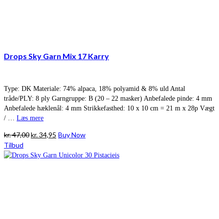
Drops Sky Garn Mix 17 Karry
Type: DK Materiale: 74% alpaca, 18% polyamid & 8% uld Antal
tråde/PLY: 8 ply Garngruppe: B (20 – 22 masker) Anbefalede pinde: 4 mm
Anbefalede hæklenål: 4 mm Strikkefasthed: 10 x 10 cm = 21 m x 28p Vægt
/ …
Læs mere
Den
Den
kr.
47,00
kr.
34,95
Buy Now
oprindelige
aktuelle
Tilbud
pris
pris
var:
er:
kr. 47,00.
kr. 34,95.