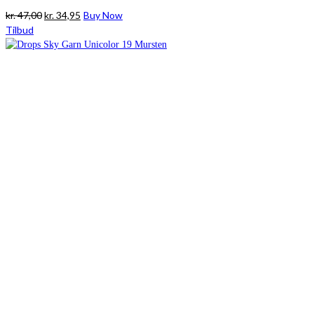
Den
Den
kr.
47,00
kr.
34,95
Buy Now
oprindelige
aktuelle
Tilbud
pris
pris
var:
er:
kr. 47,00.
kr. 34,95.