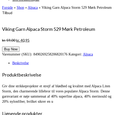
Forside
»
Shop
»
Alpaca
»
Viking Garn Alpaca Storm 529 Mørk Petroleum
Tilbud
Viking Garn Alpaca Storm 529 Mørk Petroleum
Den
Den
kr.
59,00
kr.
40,95
oprindelige
aktuelle
Buy Now
pris
pris
Varenummer (SKU):
8490269258206820176
Kategori:
Alpaca
var:
er:
kr. 59,00.
kr. 40,95.
Beskrivelse
Produktbeskrivelse
Giv dine strikkeprojekter et strejf af blødhed og kvalitet med Alpaca Liten
Storm, den charmerende lillebror til vores populære Alpaca Storm. Denne
garnvariant er nøje sammensat af 40% superfine alpaca, 40% merinould og
20% nylonfiber, hvilket sikrer en u
Lignende produkter