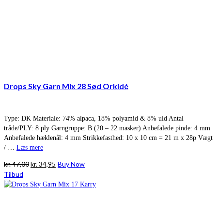
Drops Sky Garn Mix 28 Sød Orkidé
Type: DK Materiale: 74% alpaca, 18% polyamid & 8% uld Antal
tråde/PLY: 8 ply Garngruppe: B (20 – 22 masker) Anbefalede pinde: 4 mm
Anbefalede hæklenål: 4 mm Strikkefasthed: 10 x 10 cm = 21 m x 28p Vægt
/ …
Læs mere
Den
Den
kr.
47,00
kr.
34,95
Buy Now
oprindelige
aktuelle
Tilbud
pris
pris
var:
er:
kr. 47,00.
kr. 34,95.