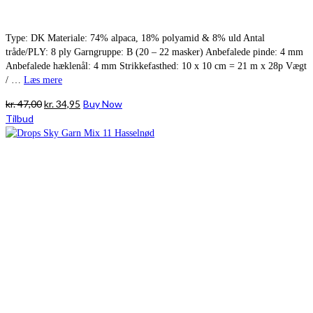
Type: DK Materiale: 74% alpaca, 18% polyamid & 8% uld Antal
tråde/PLY: 8 ply Garngruppe: B (20 – 22 masker) Anbefalede pinde: 4 mm
Anbefalede hæklenål: 4 mm Strikkefasthed: 10 x 10 cm = 21 m x 28p Vægt
/ …
Læs mere
Den
Den
kr.
47,00
kr.
34,95
Buy Now
oprindelige
aktuelle
Tilbud
pris
pris
var:
er:
kr. 47,00.
kr. 34,95.