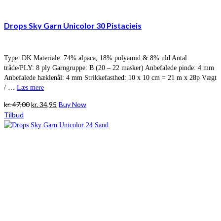
Drops Sky Garn Unicolor 30 Pistacieis
Type: DK Materiale: 74% alpaca, 18% polyamid & 8% uld Antal
tråde/PLY: 8 ply Garngruppe: B (20 – 22 masker) Anbefalede pinde: 4 mm
Anbefalede hæklenål: 4 mm Strikkefasthed: 10 x 10 cm = 21 m x 28p Vægt
/ …
Læs mere
Den
Den
kr.
47,00
kr.
34,95
Buy Now
oprindelige
aktuelle
Tilbud
pris
pris
var:
er:
kr. 47,00.
kr. 34,95.