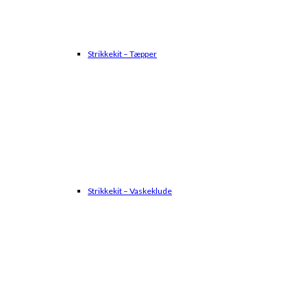
Strikkekit – Tæpper
Strikkekit – Vaskeklude