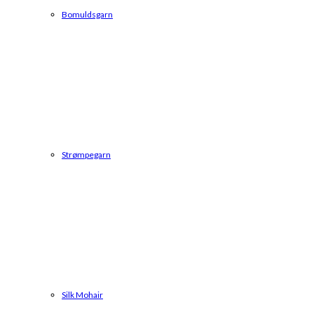
Bomuldsgarn
Strømpegarn
Silk Mohair