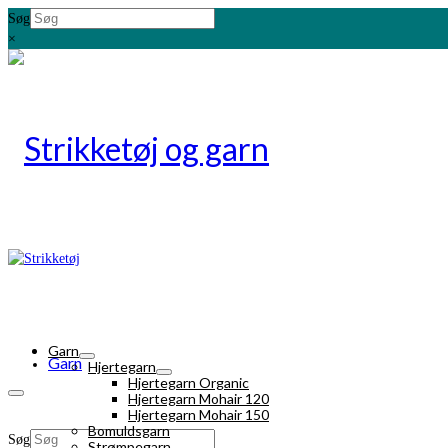
Søg
×
Garn
Garn
Hjertegarn
Hjertegarn Organic
Hjertegarn Mohair 120
Hjertegarn Mohair 150
Bomuldsgarn
Søg
Strømpegarn