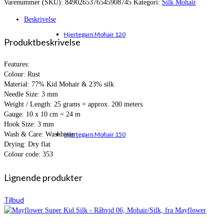
Varenummer (SKU):
8490265376545908745
Kategori:
Silk Mohair
var:
er:
kr. 79,00.
kr. 54,95.
Beskrivelse
Hjertegarn Mohair 120
Produktbeskrivelse
Features:
Colour: Rust
Material: 77% Kid Mohair & 23% silk
Needle Size: 3 mm
Weight / Length: 25 grams = approx. 200 meters
Gauge: 10 x 10 cm = 24 m
Hook Size: 3 mm
Wash & Care: Washbasin
Hjertegarn Mohair 150
Drying: Dry flat
Colour code: 353
Lignende produkter
Tilbud