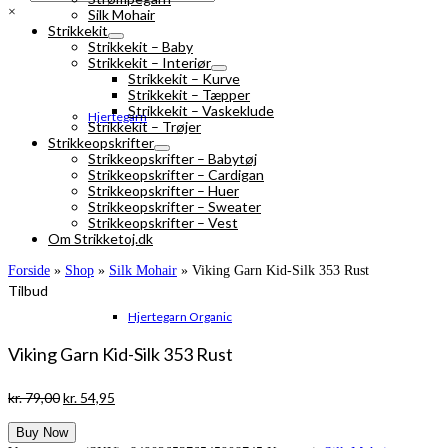
×
Silk Mohair
Strikkekit
Strikkekit – Baby
Strikkekit – Interiør
Strikkekit – Kurve
Strikkekit – Tæpper
Strikkekit – Vaskeklude
Hjertegarn
Strikkekit – Trøjer
Strikkeopskrifter
Strikkeopskrifter – Babytøj
Strikkeopskrifter – Cardigan
Strikkeopskrifter – Huer
Strikkeopskrifter – Sweater
Strikkeopskrifter – Vest
Om Strikketoj.dk
Forside
»
Shop
»
Silk Mohair
»
Viking Garn Kid-Silk 353 Rust
Tilbud
Hjertegarn Organic
Viking Garn Kid-Silk 353 Rust
Den
Den
kr.
79,00
kr.
54,95
oprindelige
aktuelle
Buy Now
pris
pris