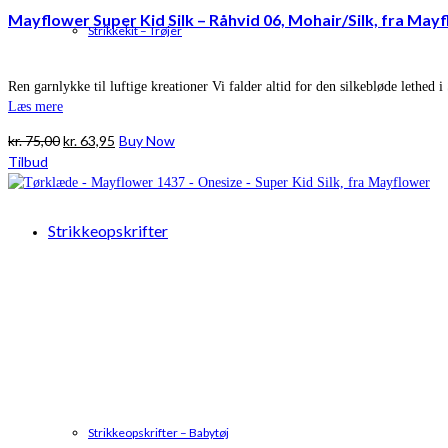
Mayflower Super Kid Silk – Råhvid 06, Mohair/Silk, fra May
Strikkekit – Trøjer
Ren garnlykke til luftige kreationer Vi falder altid for den silkebløde lethed
Læs mere
Den
Den
kr.
75,00
kr.
63,95
Buy Now
oprindelige
aktuelle
Tilbud
pris
pris
var:
er:
kr. 75,00.
kr. 63,95.
Strikkeopskrifter
Strikkeopskrifter – Babytøj