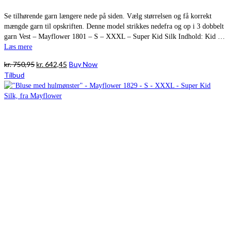
Se tilhørende garn længere nede på siden. Vælg størrelsen og få korrekt
mængde garn til opskriften. Denne model strikkes nedefra og op i 3 dobbelt
garn Vest – Mayflower 1801 – S – XXXL – Super Kid Silk Indhold: Kid …
Læs mere
Den
Den
kr.
750,95
kr.
642,45
Buy Now
oprindelige
aktuelle
Tilbud
pris
pris
var:
er:
kr. 750,95.
kr. 642,45.