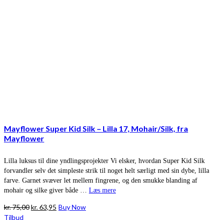
Mayflower Super Kid Silk – Lilla 17, Mohair/Silk, fra
Mayflower
Lilla luksus til dine yndlingsprojekter Vi elsker, hvordan Super Kid Silk
forvandler selv det simpleste strik til noget helt særligt med sin dybe, lilla
farve. Garnet svæver let mellem fingrene, og den smukke blanding af
mohair og silke giver både …
Læs mere
Den
Den
kr.
75,00
kr.
63,95
Buy Now
oprindelige
aktuelle
Tilbud