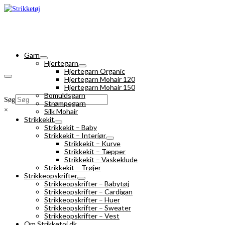
Garn
Hjertegarn
Hjertegarn Organic
Hjertegarn Mohair 120
Hjertegarn Mohair 150
Bomuldsgarn
Søg
Strømpegarn
×
Silk Mohair
Strikkekit
Strikkekit – Baby
Strikkekit – Interiør
Strikkekit – Kurve
Strikkekit – Tæpper
Strikkekit – Vaskeklude
Strikkekit – Trøjer
Strikkeopskrifter
Strikkeopskrifter – Babytøj
Strikkeopskrifter – Cardigan
Strikkeopskrifter – Huer
Strikkeopskrifter – Sweater
Strikkeopskrifter – Vest
Om Strikketoj.dk