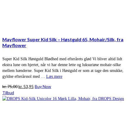
Mayflower Super Kid Silk – Høstguld 65, Mohair/Silk, fra
Mayflower
Super Kid Silk Høstguld Blødhed med efterårets glød Vi bliver altid lidt
ekstra lune om hjertet, når vi har denne lette og luksuriøse mohair-silke
mellem hænderne. Super Kid Silk i Høstguld er som at tage den smukke,
gyldne efterårssol med …
Læs mere
Den
Den
kr.
75,00
kr.
53,95
Buy Now
oprindelige
aktuelle
Tilbud
pris
pris
var:
er:
kr. 75,00.
kr. 53,95.