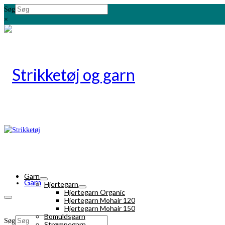
Søg
×
Garn
Garn
Hjertegarn
Hjertegarn Organic
Hjertegarn Mohair 120
Hjertegarn Mohair 150
Bomuldsgarn
Søg
Strømpegarn