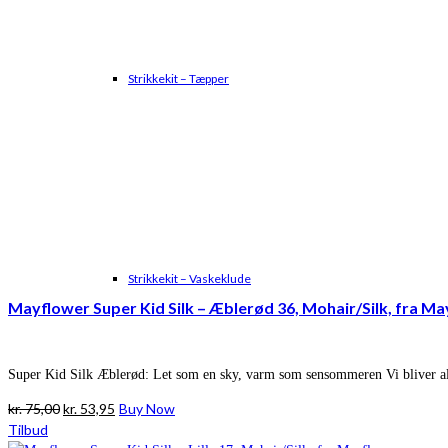
Strikkekit – Tæpper
Strikkekit – Vaskeklude
Mayflower Super Kid Silk – Æblerød 36, Mohair/Silk, fra M
Super Kid Silk Æblerød: Let som en sky, varm som sensommeren Vi bliver alt
Den
Den
kr.
75,00
kr.
53,95
Buy Now
oprindelige
aktuelle
Tilbud
pris
pris