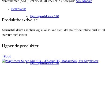
Varenummer (SKU):
8939588170085669323
Kategori:
Silk Mohair
var:
er:
kr. 75,00.
kr. 50,95.
Beskrivelse
Hjertegarn Mohair 120
Produktbeskrivelse
Marineblå drøm i mohair og silke Vi kan slet ikke stå for det bløde pust af l
sweater med ekstra
Lignende produkter
Tilbud
Hjertegarn Mohair 150