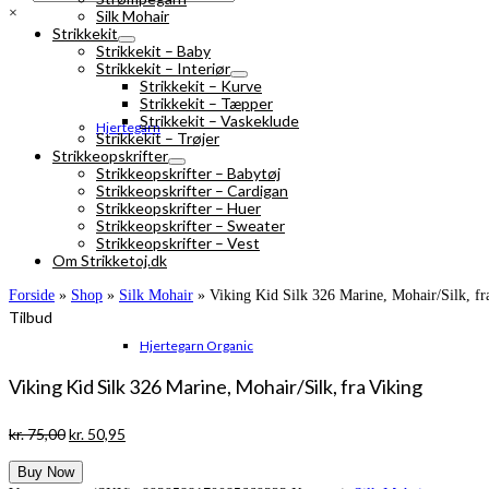
×
Silk Mohair
Strikkekit
Strikkekit – Baby
Strikkekit – Interiør
Strikkekit – Kurve
Strikkekit – Tæpper
Strikkekit – Vaskeklude
Hjertegarn
Strikkekit – Trøjer
Strikkeopskrifter
Strikkeopskrifter – Babytøj
Strikkeopskrifter – Cardigan
Strikkeopskrifter – Huer
Strikkeopskrifter – Sweater
Strikkeopskrifter – Vest
Om Strikketoj.dk
Forside
»
Shop
»
Silk Mohair
»
Viking Kid Silk 326 Marine, Mohair/Silk, fr
Tilbud
Hjertegarn Organic
Viking Kid Silk 326 Marine, Mohair/Silk, fra Viking
Den
Den
kr.
75,00
kr.
50,95
oprindelige
aktuelle
Buy Now
pris
pris