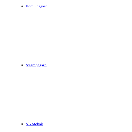
Bomuldsgarn
Strømpegarn
Silk Mohair