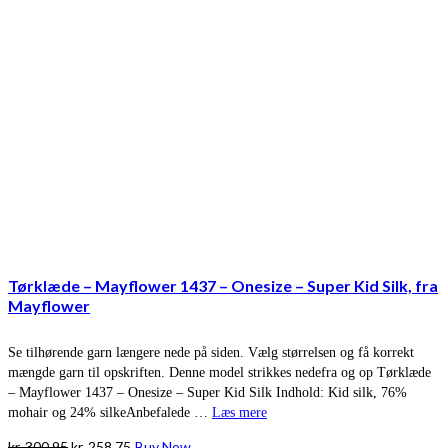
Tørklæde – Mayflower 1437 – Onesize – Super Kid Silk, fra
Mayflower
Se tilhørende garn længere nede på siden. Vælg størrelsen og få korrekt
mængde garn til opskriften. Denne model strikkes nedefra og op Tørklæde
– Mayflower 1437 – Onesize – Super Kid Silk Indhold: Kid silk, 76%
mohair og 24% silkeAnbefalede …
Læs mere
Den
Den
kr.
300,95
kr.
258,75
Buy Now