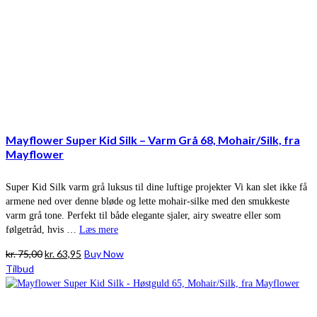
Mayflower Super Kid Silk – Varm Grå 68, Mohair/Silk, fra
Mayflower
Super Kid Silk varm grå luksus til dine luftige projekter Vi kan slet ikke få
armene ned over denne bløde og lette mohair-silke med den smukkeste
varm grå tone. Perfekt til både elegante sjaler, airy sweatre eller som
følgetråd, hvis …
Læs mere
Den
Den
kr.
75,00
kr.
63,95
Buy Now
oprindelige
aktuelle
Tilbud
pris
pris
var:
er:
kr. 75,00.
kr. 63,95.