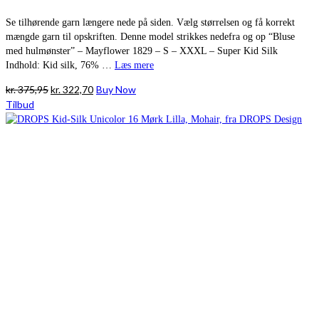
Se tilhørende garn længere nede på siden. Vælg størrelsen og få korrekt
mængde garn til opskriften. Denne model strikkes nedefra og op “Bluse
med hulmønster” – Mayflower 1829 – S – XXXL – Super Kid Silk
Indhold: Kid silk, 76% …
Læs mere
Den
Den
kr.
375,95
kr.
322,70
Buy Now
oprindelige
aktuelle
Tilbud
pris
pris
var:
er:
kr. 375,95.
kr. 322,70.