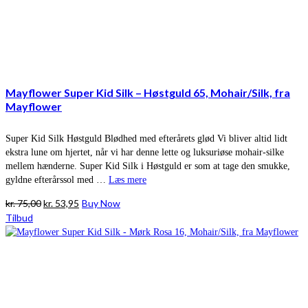
Mayflower Super Kid Silk – Høstguld 65, Mohair/Silk, fra
Mayflower
Super Kid Silk Høstguld Blødhed med efterårets glød Vi bliver altid lidt
ekstra lune om hjertet, når vi har denne lette og luksuriøse mohair-silke
mellem hænderne. Super Kid Silk i Høstguld er som at tage den smukke,
gyldne efterårssol med …
Læs mere
Den
Den
kr.
75,00
kr.
53,95
Buy Now
oprindelige
aktuelle
Tilbud
pris
pris
var:
er:
kr. 75,00.
kr. 53,95.