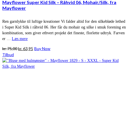
Mayflower Super Kid Silk – Råhvid 06, Mohair/Silk, fra
Mayflower
Ren garnlykke til luftige kreationer Vi falder altid for den silkebløde lethed
i Super Kid Silk i råhvid 06. Her får du mohair og silke i smuk forening en
kombination, som giver ethvert projekt det fineste, florlette udtryk. Farven
er …
Læs mere
Den
Den
kr.
75,00
kr.
63,95
Buy Now
oprindelige
aktuelle
Tilbud
pris
pris
var:
er:
kr. 75,00.
kr. 63,95.