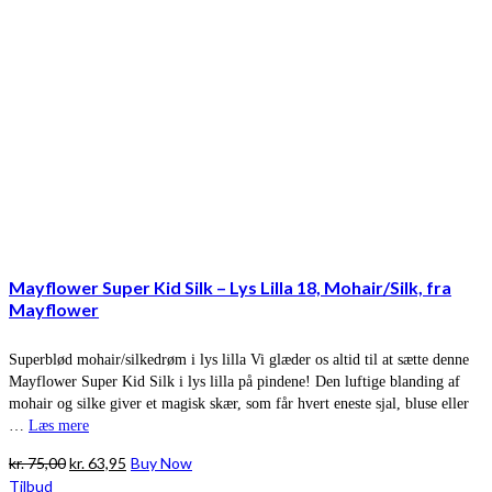
Mayflower Super Kid Silk – Lys Lilla 18, Mohair/Silk, fra
Mayflower
Superblød mohair/silkedrøm i lys lilla Vi glæder os altid til at sætte denne
Mayflower Super Kid Silk i lys lilla på pindene! Den luftige blanding af
mohair og silke giver et magisk skær, som får hvert eneste sjal, bluse eller
…
Læs mere
Den
Den
kr.
75,00
kr.
63,95
Buy Now
oprindelige
aktuelle
Tilbud