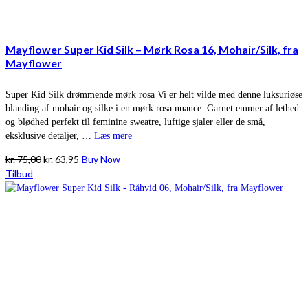
Mayflower Super Kid Silk – Mørk Rosa 16, Mohair/Silk, fra
Mayflower
Super Kid Silk drømmende mørk rosa Vi er helt vilde med denne luksuriøse
blanding af mohair og silke i en mørk rosa nuance. Garnet emmer af lethed
og blødhed perfekt til feminine sweatre, luftige sjaler eller de små,
eksklusive detaljer, …
Læs mere
Den
Den
kr.
75,00
kr.
63,95
Buy Now
oprindelige
aktuelle
Tilbud
pris
pris
var:
er:
kr. 75,00.
kr. 63,95.