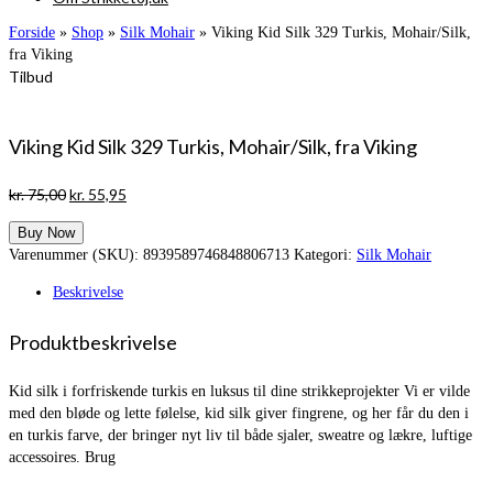
Forside
»
Shop
»
Silk Mohair
»
Viking Kid Silk 329 Turkis, Mohair/Silk,
fra Viking
Tilbud
Viking Kid Silk 329 Turkis, Mohair/Silk, fra Viking
Den
Den
kr.
75,00
kr.
55,95
oprindelige
aktuelle
Buy Now
pris
pris
Varenummer (SKU):
8939589746848806713
Kategori:
Silk Mohair
var:
er:
kr. 75,00.
kr. 55,95.
Beskrivelse
Produktbeskrivelse
Kid silk i forfriskende turkis en luksus til dine strikkeprojekter Vi er vilde
med den bløde og lette følelse, kid silk giver fingrene, og her får du den i
en turkis farve, der bringer nyt liv til både sjaler, sweatre og lækre, luftige
accessoires. Brug