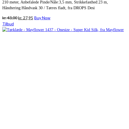
210 meter, Anbefalede Pinde/Nåle:3,5 mm, Strikkefasthed:23 m,
Håndtering:Håndvask 30 / Tørres fladt, fra DROPS Desi
Den
Den
kr.
43,00
kr.
27,95
Buy Now
oprindelige
aktuelle
Tilbud
pris
pris
var:
er:
kr. 43,00.
kr. 27,95.