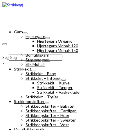
Garn
Hjertegarn
Hjertegarn Organic
Hjertegarn Mohair 120
Hjertegarn Mohair 150
Bomuldsgarn
Søg
Strømpegarn
×
Silk Mohair
Strikkekit
Strikkekit – Baby
Strikkekit – Interiør
Strikkekit – Kurve
Strikkekit – Tæpper
Strikkekit – Vaskeklude
Strikkekit – Trøjer
Strikkeopskrifter
Strikkeopskrifter – Babytøj
Strikkeopskrifter – Cardigan
Strikkeopskrifter – Huer
Strikkeopskrifter – Sweater
Strikkeopskrifter – Vest
Om Strikketoj.dk