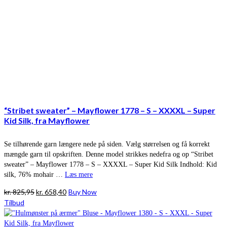
“Stribet sweater” – Mayflower 1778 – S – XXXXL – Super
Kid Silk, fra Mayflower
Se tilhørende garn længere nede på siden. Vælg størrelsen og få korrekt
mængde garn til opskriften. Denne model strikkes nedefra og op “Stribet
sweater” – Mayflower 1778 – S – XXXXL – Super Kid Silk Indhold: Kid
silk, 76% mohair …
Læs mere
Den
Den
kr.
825,95
kr.
658,40
Buy Now
oprindelige
aktuelle
Tilbud
pris
pris
var:
er: