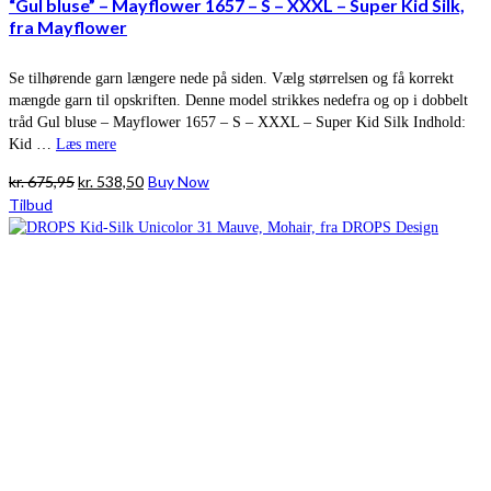
“Gul bluse” – Mayflower 1657 – S – XXXL – Super Kid Silk,
fra Mayflower
Se tilhørende garn længere nede på siden. Vælg størrelsen og få korrekt
mængde garn til opskriften. Denne model strikkes nedefra og op i dobbelt
tråd Gul bluse – Mayflower 1657 – S – XXXL – Super Kid Silk Indhold:
Kid …
Læs mere
Den
Den
kr.
675,95
kr.
538,50
Buy Now
oprindelige
aktuelle
Tilbud
pris
pris
var:
er:
kr. 675,95.
kr. 538,50.