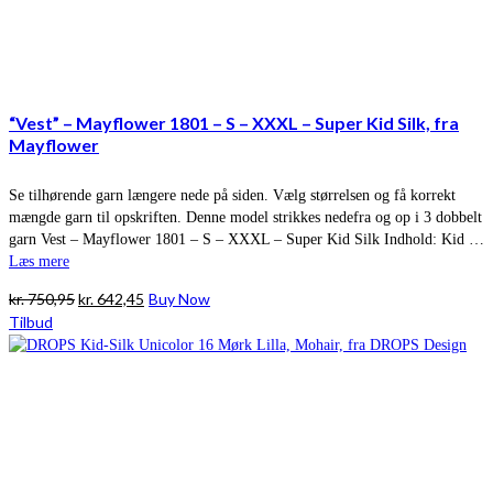
“Vest” – Mayflower 1801 – S – XXXL – Super Kid Silk, fra
Mayflower
Se tilhørende garn længere nede på siden. Vælg størrelsen og få korrekt
mængde garn til opskriften. Denne model strikkes nedefra og op i 3 dobbelt
garn Vest – Mayflower 1801 – S – XXXL – Super Kid Silk Indhold: Kid …
Læs mere
Den
Den
kr.
750,95
kr.
642,45
Buy Now
oprindelige
aktuelle
Tilbud
pris
pris
var:
er:
kr. 750,95.
kr. 642,45.