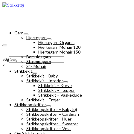
Garn
Hjertegarn
Hjertegarn Organic
Hjertegarn Mohair 120
Hjertegarn Mohair 150
Bomuldsgarn
Søg
Strømpegarn
×
Silk Mohair
Strikkekit
Strikkekit – Baby
Strikkekit – Interiør
Strikkekit – Kurve
Strikkekit – Tæpper
Strikkekit – Vaskeklude
Strikkekit – Trøjer
Strikkeopskrifter
Strikkeopskrifter – Babytøj
Strikkeopskrifter – Cardigan
Strikkeopskrifter – Huer
Strikkeopskrifter – Sweater
Strikkeopskrifter – Vest
Om Strikketoj.dk