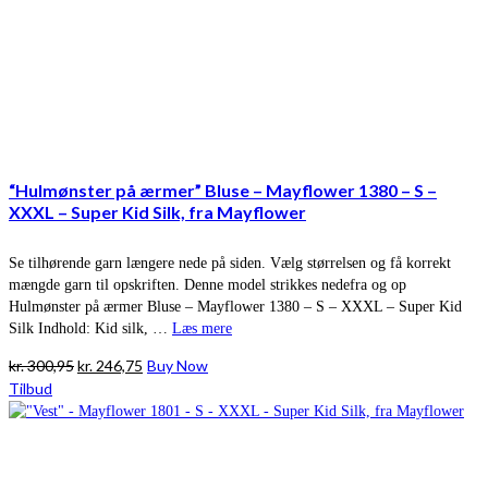
“Hulmønster på ærmer” Bluse – Mayflower 1380 – S –
XXXL – Super Kid Silk, fra Mayflower
Se tilhørende garn længere nede på siden. Vælg størrelsen og få korrekt
mængde garn til opskriften. Denne model strikkes nedefra og op
Hulmønster på ærmer Bluse – Mayflower 1380 – S – XXXL – Super Kid
Silk Indhold: Kid silk, …
Læs mere
Den
Den
kr.
300,95
kr.
246,75
Buy Now
oprindelige
aktuelle
Tilbud
pris
pris
var:
er:
kr. 300,95.
kr. 246,75.