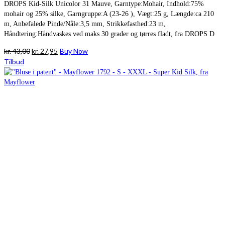
DROPS Kid-Silk Unicolor 31 Mauve, Garntype:Mohair, Indhold:75%
mohair og 25% silke, Garngruppe:A (23-26 ), Vægt:25 g, Længde:ca 210
m, Anbefalede Pinde/Nåle:3,5 mm, Strikkefasthed:23 m,
Håndtering:Håndvaskes ved maks 30 grader og tørres fladt, fra DROPS D
Den
Den
kr.
43,00
kr.
27,95
Buy Now
oprindelige
aktuelle
Tilbud
pris
pris
var:
er:
kr. 43,00.
kr. 27,95.