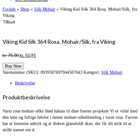
Forside
»
Shop
»
Silk Mohair
»
Viking Kid Silk 364 Rosa, Mohair/Silk, fra
Viking
Tilbud
Viking Kid Silk 364 Rosa, Mohair/Silk, fra Viking
Den
Den
kr.
75,00
kr.
50,95
oprindelige
aktuelle
Buy Now
pris
pris
Varenummer (SKU):
8939587697944587043
Kategori:
Silk Mohair
var:
er:
kr. 75,00.
kr. 50,95.
Beskrivelse
Produktbeskrivelse
Varm rosa mohair-silke blød luksus til dine fineste projekter Vi er vilde med
den lette og luftige følelse i denne mohair-silkeblanding i varm rosa. Farven
har et feminint udtryk og et diskret glansfuldt skær, der får dit strik til at
stråle uanset om d