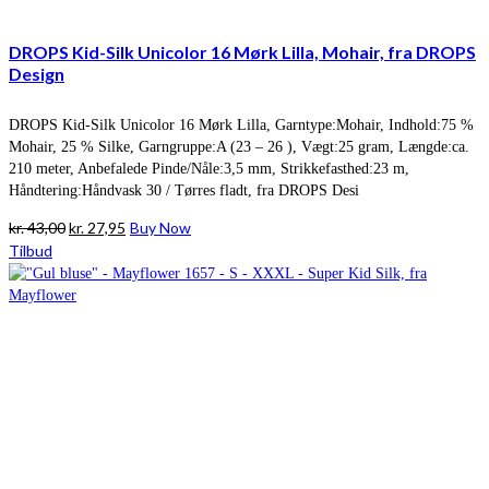
DROPS Kid-Silk Unicolor 16 Mørk Lilla, Mohair, fra DROPS
Design
DROPS Kid-Silk Unicolor 16 Mørk Lilla, Garntype:Mohair, Indhold:75 %
Mohair, 25 % Silke, Garngruppe:A (23 – 26 ), Vægt:25 gram, Længde:ca.
210 meter, Anbefalede Pinde/Nåle:3,5 mm, Strikkefasthed:23 m,
Håndtering:Håndvask 30 / Tørres fladt, fra DROPS Desi
Den
Den
kr.
43,00
kr.
27,95
Buy Now
oprindelige
aktuelle
Tilbud
pris
pris
var:
er:
kr. 43,00.
kr. 27,95.