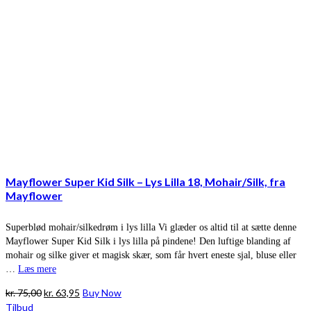
Mayflower Super Kid Silk – Lys Lilla 18, Mohair/Silk, fra
Mayflower
Superblød mohair/silkedrøm i lys lilla Vi glæder os altid til at sætte denne
Mayflower Super Kid Silk i lys lilla på pindene! Den luftige blanding af
mohair og silke giver et magisk skær, som får hvert eneste sjal, bluse eller
…
Læs mere
Den
Den
kr.
75,00
kr.
63,95
Buy Now
oprindelige
aktuelle
Tilbud